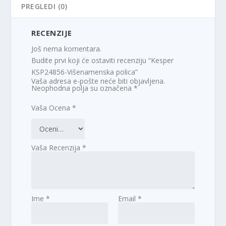
PREGLEDI (0)
RECENZIJE
Još nema komentara.
Budite prvi koji će ostaviti recenziju “Kesper
KSP24856-Višenamenska polica”
Vaša adresa e-pošte neće biti objavljena.
Neophodna polja su označena
*
Vaša Ocena
*
Vaša Recenzija
*
Ime
*
Email
*