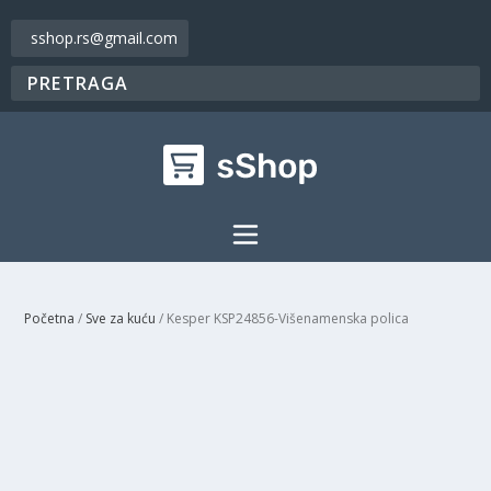
sshop.rs@gmail.com
Početna
/
Sve za kuću
/ Kesper KSP24856-Višenamenska polica