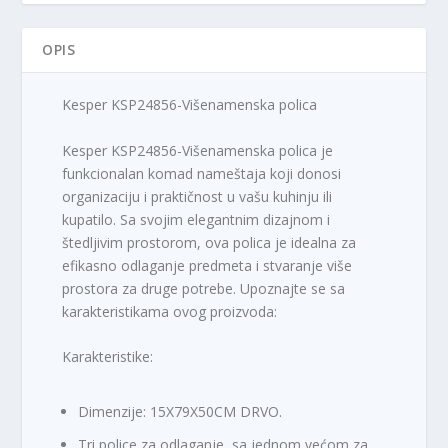
OPIS
Kesper KSP24856-Višenamenska polica
Kesper KSP24856-Višenamenska polica je
funkcionalan komad nameštaja koji donosi
organizaciju i praktičnost u vašu kuhinju ili
kupatilo. Sa svojim elegantnim dizajnom i
štedljivim prostorom, ova polica je idealna za
efikasno odlaganje predmeta i stvaranje više
prostora za druge potrebe. Upoznajte se sa
karakteristikama ovog proizvoda:
Karakteristike:
Dimenzije: 15X79X50CM DRVO.
Tri police za odlaganje, sa jednom većom za