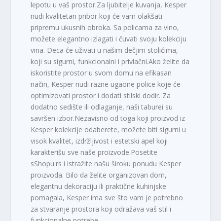
lepotu u vaš prostor.Za ljubitelje kuvanja, Kesper
nudi kvalitetan pribor koji će vam olakšati
pripremu ukusnih obroka. Sa policama za vino,
možete elegantno izlagati i čuvati svoju kolekciju
vina. Deca će uživati u našim dečjim stolićima,
koji su sigurni, funkcionalni i privlačni.Ako želite da
iskoristite prostor u svom domu na efikasan
način, Kesper nudi razne ugaone police koje će
optimizovati prostor i dodati stilski dodir. Za
dodatno sedište ili odlaganje, naši taburei su
savršen izbor.Nezavisno od toga koji proizvod iz
Kesper kolekcije odaberete, možete biti sigurni u
visok kvalitet, izdržljivost i estetski apel koji
karakterišu sve naše proizvode.Posetite
sShopu.rs i istražite našu široku ponudu Kesper
proizvoda. Bilo da želite organizovan dom,
elegantnu dekoraciju ili praktične kuhinjske
pomagala, Kesper ima sve što vam je potrebno
za stvaranje prostora koji odražava vaš stil i
funkcionalne potrebe.