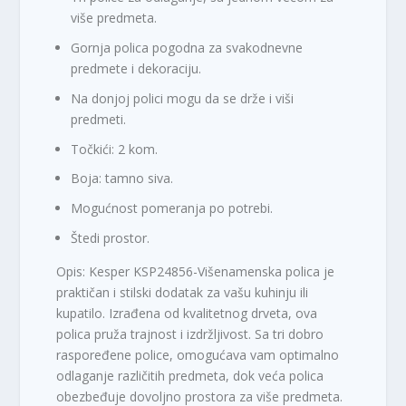
više predmeta.
Gornja polica pogodna za svakodnevne
predmete i dekoraciju.
Na donjoj polici mogu da se drže i viši
predmeti.
Točkići: 2 kom.
Boja: tamno siva.
Mogućnost pomeranja po potrebi.
Štedi prostor.
Opis: Kesper KSP24856-Višenamenska polica je
praktičan i stilski dodatak za vašu kuhinju ili
kupatilo. Izrađena od kvalitetnog drveta, ova
polica pruža trajnost i izdržljivost. Sa tri dobro
raspoređene police, omogućava vam optimalno
odlaganje različitih predmeta, dok veća polica
obezbeđuje dovoljno prostora za više predmeta.