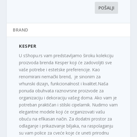
BRAND
KESPER
U sShopu.rs vam predstavljamo široku kolekciju
proizvoda brenda Kesper koji će zadovoljiti sve
vaše potrebe i estetske preferencije. Kao
renomirani nemački brend, je sinonim za
vrhunski dizajn, funkcionalnost i kvalitet.Naša
ponuda obuhvata raznovrsne proizvode za
organizaciju i dekoraciju vašeg doma. Ako vam je
potreban praktičan i stilski cipelarnik. Nudimo vam
elegantne modele koji će organizovati vašu
obuću na efikasan način. Za dodatni prostor za
odlaganje i prikazivanje biljaka, na raspolaganju
su vam police za cveće koje će uneti prirodnu