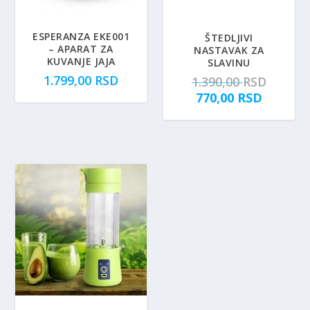
ESPERANZA EKE001
ŠTEDLJIVI
– APARAT ZA
NASTAVAK ZA
KUVANJE JAJA
SLAVINU
1.799,00
RSD
O
1.390,00
RSD
T
r
770,00
RSD
r
i
e
g
n
i
u
n
t
a
n
l
a
n
c
a
e
c
n
e
a
n
j
a
e
j