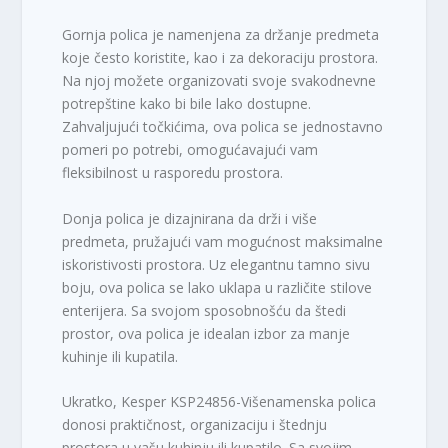
Gornja polica je namenjena za držanje predmeta
koje često koristite, kao i za dekoraciju prostora.
Na njoj možete organizovati svoje svakodnevne
potrepštine kako bi bile lako dostupne.
Zahvaljujući točkićima, ova polica se jednostavno
pomeri po potrebi, omogućavajući vam
fleksibilnost u rasporedu prostora.
Donja polica je dizajnirana da drži i više
predmeta, pružajući vam mogućnost maksimalne
iskoristivosti prostora. Uz elegantnu tamno sivu
boju, ova polica se lako uklapa u različite stilove
enterijera. Sa svojom sposobnošću da štedi
prostor, ova polica je idealan izbor za manje
kuhinje ili kupatila.
Ukratko, Kesper KSP24856-Višenamenska polica
donosi praktičnost, organizaciju i štednju
prostora u vašu kuhinju ili kupatilo. Sa svojim