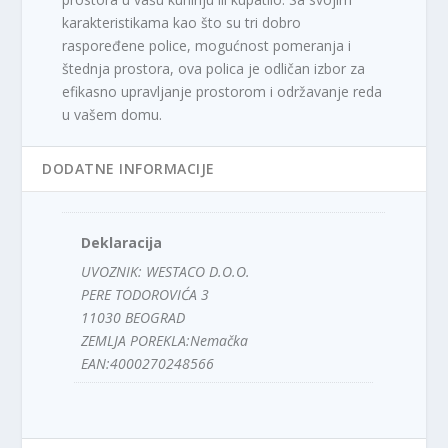
karakteristikama kao što su tri dobro
raspoređene police, mogućnost pomeranja i
štednja prostora, ova polica je odličan izbor za
efikasno upravljanje prostorom i održavanje reda
u vašem domu.
DODATNE INFORMACIJE
Deklaracija
UVOZNIK: WESTACO D.O.O.
PERE TODOROVIĆA 3
11030 BEOGRAD
ZEMLJA POREKLA:Nemačka
EAN:4000270248566