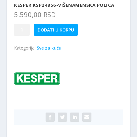
KESPER KSP24856-VIŠENAMENSKA POLICA
5.590,00
RSD
Kesper
DODATI U KORPU
KSP24856-
Višenamenska
Kategorija:
Sve za kuću
polica
količina