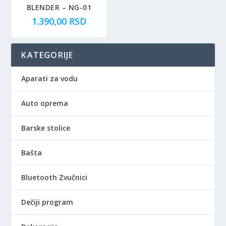
:
e
BLENDER – NG-01
7
b
1.390,00
RSD
7
i
0
l
,
a
KATEGORIJE
0
:
0
1
Aparati za vodu
.
R
3
Auto oprema
S
9
D
0
Barske stolice
.
,
0
Bašta
0
Bluetooth Zvučnici
R
S
Dečiji program
D
.