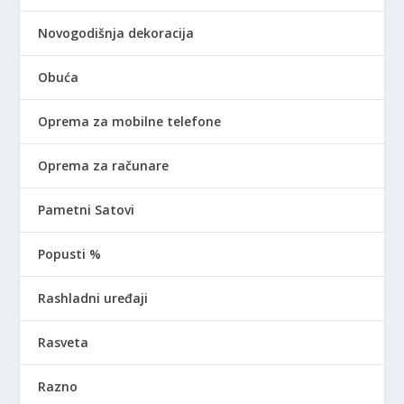
Novogodišnja dekoracija
Obuća
Oprema za mobilne telefone
Oprema za računare
Pametni Satovi
Popusti %
Rashladni uređaji
Rasveta
Razno