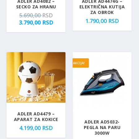
e
:
D
D
ADLER AD4082 –
ADLER AD4474G –
SECKO ZA HRANU
ELEKTRIČNA KUTIJA
b
4
.
.
ZA OBROK
O
5.690,00
RSD
i
.
1.790,00
RSD
r
T
3.790,00
RSD
l
6
i
r
a
9
g
e
:
9
i
n
7
,
n
u
.
0
a
t
3
0
AKCIJA!
l
n
9
n
a
0
R
a
c
,
S
c
e
0
D
e
n
0
.
n
a
a
j
R
ADLER AD4479 –
j
e
S
APARAT ZA KOKICE
e
:
D
ADLER AD5032-
4.199,00
RSD
PEGLA NA PARU
b
3
.
3000W
i
.