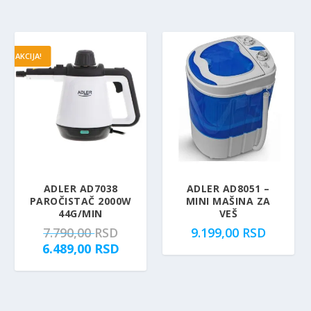
:
8
4
,
.
0
AKCIJA!
6
0
9
0
R
,
S
0
D
0
.
R
S
ADLER AD7038
ADLER AD8051 –
PAROČISTAČ 2000W
MINI MAŠINA ZA
D
44G/MIN
VEŠ
.
O
7.790,00
RSD
9.199,00
RSD
r
T
6.489,00
RSD
i
r
g
e
i
n