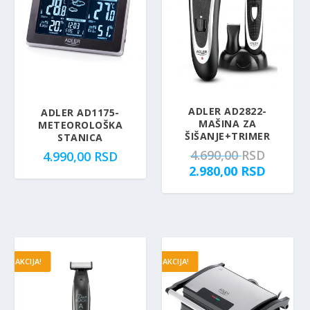
ADLER AD2822-
ADLER AD1175-
MAŠINA ZA
METEOROLOŠKA
ŠIŠANJE+TRIMER
STANICA
O
4.690,00
RSD
4.990,00
RSD
r
T
2.980,00
RSD
i
r
g
e
i
n
n
u
a
t
AKCIJA!
AKCIJA!
l
n
n
a
a
c