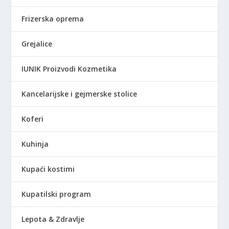
R
S
Frizerska oprema
D
.
Grejalice
IUNIK Proizvodi Kozmetika
Kancelarijske i gejmerske stolice
Koferi
Kuhinja
Kupaći kostimi
Kupatilski program
Lepota & Zdravlje