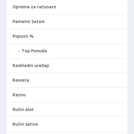
Oprema za računare
Pametni Satovi
Popusti %
Top Ponuda
Rashladni uređaji
Rasveta
Razno
Ručni alat
Ručni satovi