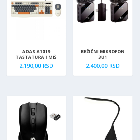
0
R
,
S
0
D
0
.
R
S
AOAS A1019
BEŽIČNI MIKROFON
D
TASTATURA I MIŠ
3U1
.
2.190,00
RSD
2.400,00
RSD