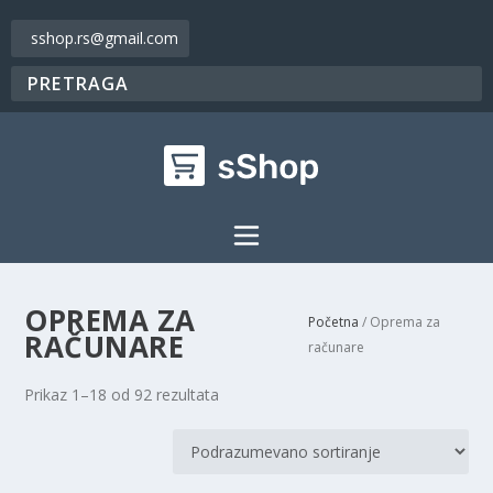
sshop.rs@gmail.com
OPREMA ZA
Početna
/ Oprema za
RAČUNARE
računare
Prikaz 1–18 od 92 rezultata