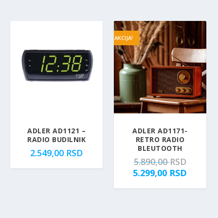
AKCIJA!
ADLER AD1121 –
ADLER AD1171-
RADIO BUDILNIK
RETRO RADIO
BLEUTOOTH
2.549,00
RSD
O
5.890,00
RSD
r
T
5.299,00
RSD
i
r
g
e
i
n
n
u