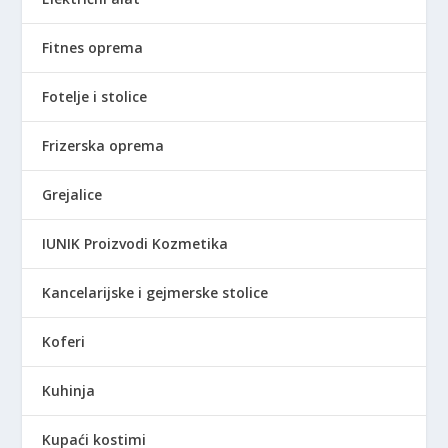
0
R
,
S
Fitnes oprema
0
D
0
.
Fotelje i stolice
R
S
Frizerska oprema
D
.
Grejalice
IUNIK Proizvodi Kozmetika
Kancelarijske i gejmerske stolice
Koferi
Kuhinja
Kupaći kostimi