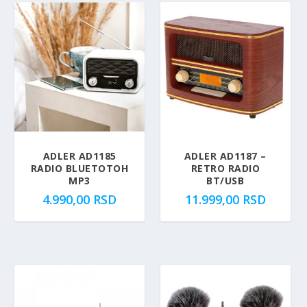
a
t
l
n
n
a
a
c
c
e
e
n
n
a
a
j
j
e
e
:
ADLER AD1185
ADLER AD1187 –
RADIO BLUETOTOH
RETRO RADIO
b
5
MP3
BT/USB
i
.
4.990,00
RSD
11.999,00
RSD
l
2
a
9
:
9
5
,
.
0
8
0
9