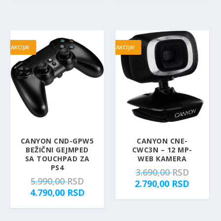
AKCIJA!
AKCIJA!
CANYON CND-GPW5
CANYON CNE-
BEŽIČNI GEJMPED
CWC3N – 12 MP-
SA TOUCHPAD ZA
WEB KAMERA
PS4
O
3.690,00
RSD
O
5.990,00
RSD
r
T
2.790,00
RSD
r
T
4.790,00
RSD
i
r
i
r
g
e
g
e
i
n