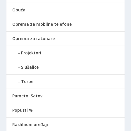
Obuća
Oprema za mobilne telefone
Oprema za računare
Projektori
Slušalice
Torbe
Pametni Satovi
Popusti %
Rashladni uređaji