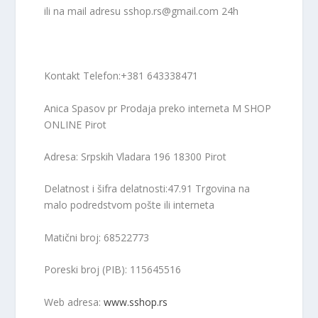
ili na mail adresu
sshop.rs@gmail.com
24h
Kontakt Telefon:+381 643338471
Anica Spasov pr Prodaja preko interneta M SHOP
ONLINE Pirot
Adresa: Srpskih Vladara 196 18300 Pirot
Delatnost i šifra delatnosti:47.91 Trgovina na
malo podredstvom pošte ili interneta
Matični broj: 68522773
Poreski broj (PIB): 115645516
Web adresa:
www.sshop.rs