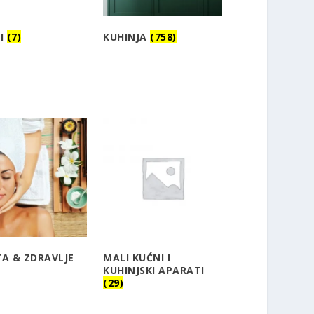
RI
(7)
KUHINJA
(758)
A & ZDRAVLJE
MALI KUĆNI I
KUHINJSKI APARATI
(29)