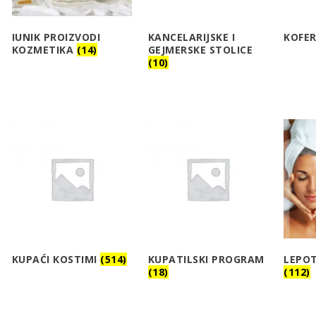
IUNIK PROIZVODI
KANCELARIJSKE I
KOFE
KOZMETIKA
(14)
GEJMERSKE STOLICE
(10)
KUPAĆI KOSTIMI
(514)
KUPATILSKI PROGRAM
LEPOT
(18)
(112)