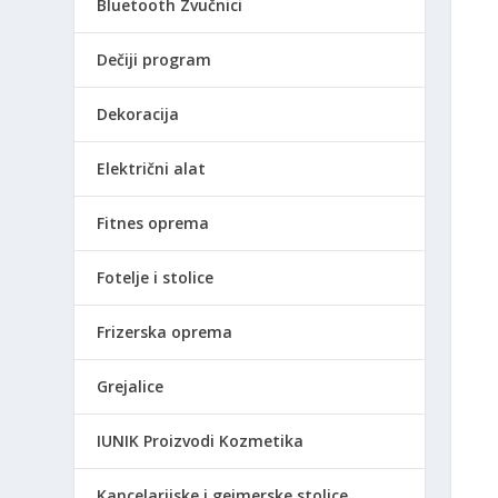
Bluetooth Zvučnici
Dečiji program
Dekoracija
Električni alat
Fitnes oprema
Fotelje i stolice
Frizerska oprema
Grejalice
IUNIK Proizvodi Kozmetika
Kancelarijske i gejmerske stolice