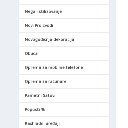
Nega i stilizovanje
Novi Proizvodi
Novogodišnja dekoracija
Obuća
Oprema za mobilne telefone
Oprema za računare
Pametni Satovi
Popusti %
Rashladni uređaji