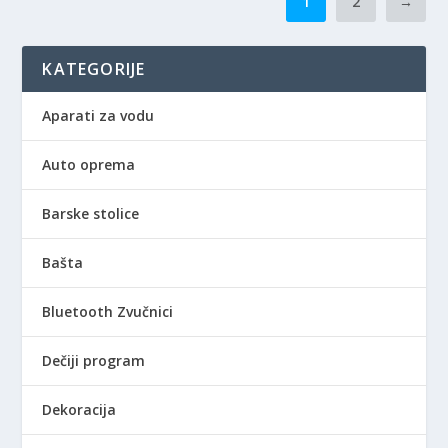
1
2
→
6
,
.
0
9
0
KATEGORIJE
9
0
R
Aparati za vodu
,
S
0
D
Auto oprema
0
.
R
Barske stolice
S
D
Bašta
.
Bluetooth Zvučnici
Dečiji program
Dekoracija