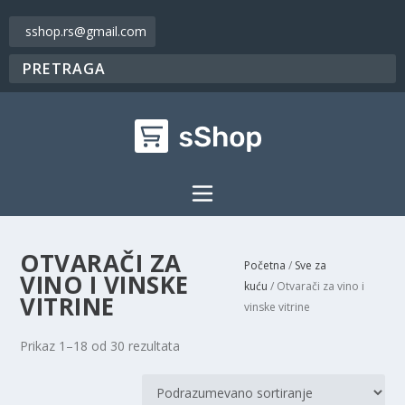
sshop.rs@gmail.com
OTVARAČI ZA
Početna
/
Sve za
VINO I VINSKE
kuću
/ Otvarači za vino i
VITRINE
vinske vitrine
Prikaz 1–18 od 30 rezultata