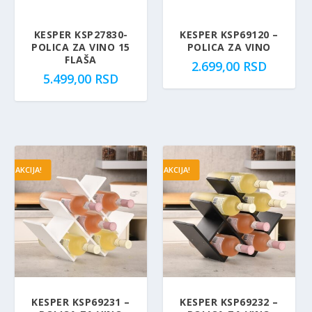
R
KESPER KSP27830-
KESPER KSP69120 –
S
POLICA ZA VINO 15
POLICA ZA VINO
D
FLAŠA
2.699,00
RSD
.
5.499,00
RSD
AKCIJA!
AKCIJA!
KESPER KSP69231 –
KESPER KSP69232 –