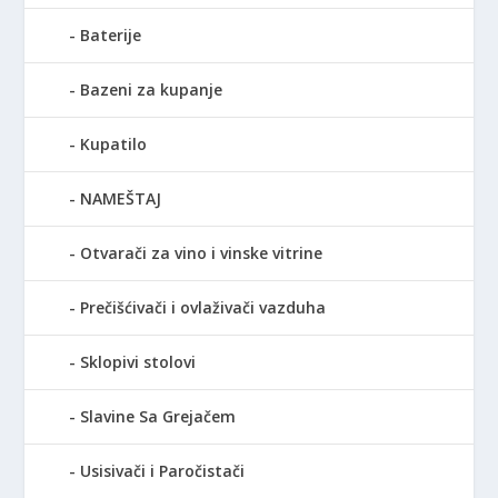
Baterije
Bazeni za kupanje
Kupatilo
NAMEŠTAJ
Otvarači za vino i vinske vitrine
Prečišćivači i ovlaživači vazduha
Sklopivi stolovi
Slavine Sa Grejačem
Usisivači i Paročistači