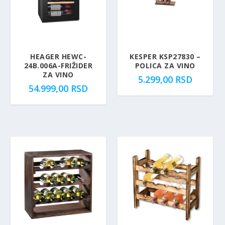
e
n
0
.
n
a
a
j
R
j
e
S
e
:
D
HEAGER HEWC-
KESPER KSP27830 –
24B.006A-FRIŽIDER
POLICA ZA VINO
b
5
.
ZA VINO
5.299,00
RSD
i
9
54.999,00
RSD
l
.
a
8
:
9
6
0
4
,
.
0
5
0
9
0
R
,
S
0
D
0
.