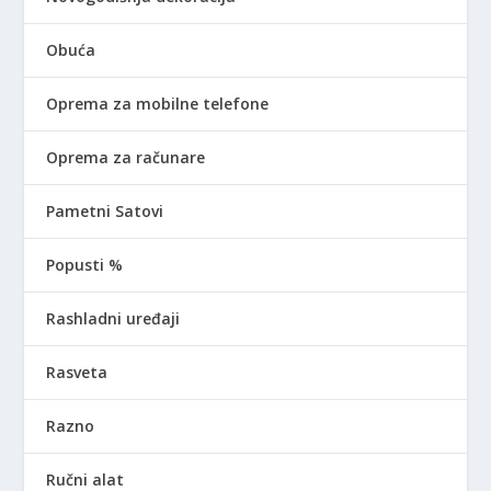
Obuća
Oprema za mobilne telefone
Oprema za računare
Pametni Satovi
Popusti %
Rashladni uređaji
Rasveta
Razno
Ručni alat