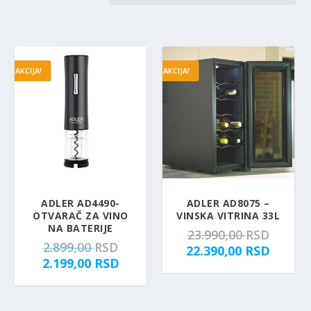
AKCIJA!
AKCIJA!
5.00
ADLER AD4490-
ADLER AD8075 –
OTVARAČ ZA VINO
VINSKA VITRINA 33L
NA BATERIJE
O
23.990,00
RSD
O
2.899,00
RSD
r
T
22.390,00
RSD
r
T
2.199,00
RSD
i
r
i
r
g
e
g
e
i
n
i
n