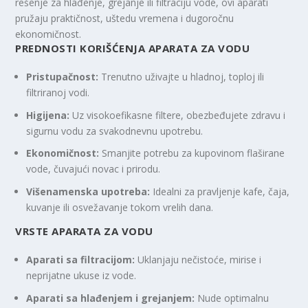
rešenje za hlađenje, grejanje ili filtraciju vode, ovi aparati
pružaju praktičnost, uštedu vremena i dugoročnu
ekonomičnost.
PREDNOSTI KORIŠĆENJA APARATA ZA VODU
Pristupačnost:
Trenutno uživajte u hladnoj, toploj ili
filtriranoj vodi.
Higijena:
Uz visokoefikasne filtere, obezbeđujete zdravu i
sigurnu vodu za svakodnevnu upotrebu.
Ekonomičnost:
Smanjite potrebu za kupovinom flaširane
vode, čuvajući novac i prirodu.
Višenamenska upotreba:
Idealni za pravljenje kafe, čaja,
kuvanje ili osvežavanje tokom vrelih dana.
VRSTE APARATA ZA VODU
Aparati sa filtracijom:
Uklanjaju nečistoće, mirise i
neprijatne ukuse iz vode.
Aparati sa hlađenjem i grejanjem:
Nude optimalnu