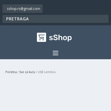
sshop.rs@gmail.com
Početna
/
Sve za kuću
/ USB Lemilica