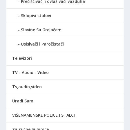
Prečišćivači i ovlaživači vazduha
Sklopivi stolovi
Slavine Sa Grejačem
Usisivači i Paročistači
Televizori
TV - Audio - Video
Tv,audio,video
Uradi Sam
VIŠENAMENSKE POLICE I STALCI
Za kućne ljubimce