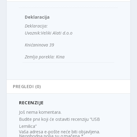
Deklaracija
Deklaracija:
Uvoznik:Veliki Alati d.o.o
Knićaninova 39
Zemlja porekla: Kina
PREGLEDI (0)
RECENZIJE
Još nema komentara.
Budite prvi koji će ostaviti recenziju “USB
Lemilica”
Vaša adresa e-pošte neće biti objavljena.
Neophodna polja su označena
*