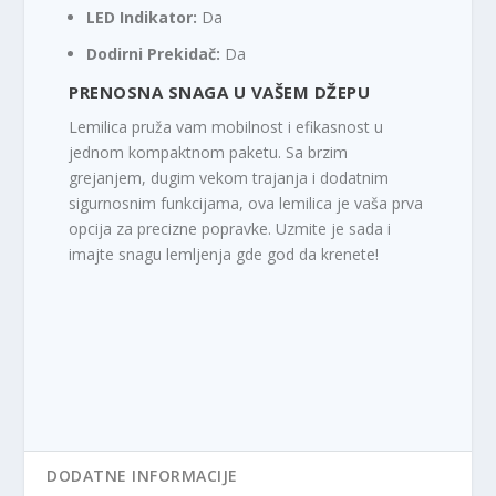
LED Indikator:
Da
Dodirni Prekidač:
Da
PRENOSNA SNAGA U VAŠEM DŽEPU
Lemilica pruža vam mobilnost i efikasnost u
jednom kompaktnom paketu. Sa brzim
grejanjem, dugim vekom trajanja i dodatnim
sigurnosnim funkcijama, ova lemilica je vaša prva
opcija za precizne popravke. Uzmite je sada i
imajte snagu lemljenja gde god da krenete!
DODATNE INFORMACIJE