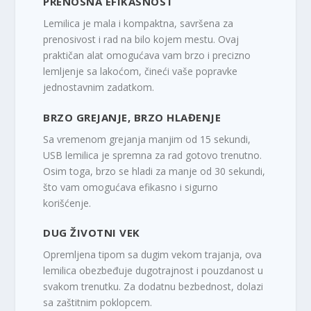
PRENOSNA EFIKASNOST
Lemilica je mala i kompaktna, savršena za
prenosivost i rad na bilo kojem mestu. Ovaj
praktičan alat omogućava vam brzo i precizno
lemljenje sa lakoćom, čineći vaše popravke
jednostavnim zadatkom.
BRZO GREJANJE, BRZO HLAĐENJE
Sa vremenom grejanja manjim od 15 sekundi,
USB lemilica je spremna za rad gotovo trenutno.
Osim toga, brzo se hladi za manje od 30 sekundi,
što vam omogućava efikasno i sigurno
korišćenje.
DUG ŽIVOTNI VEK
Opremljena tipom sa dugim vekom trajanja, ova
lemilica obezbeđuje dugotrajnost i pouzdanost u
svakom trenutku. Za dodatnu bezbednost, dolazi
sa zaštitnim poklopcem.