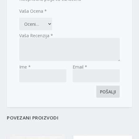
Vaša Ocena
*
Vaša Recenzija
*
Ime
*
Email
*
POVEZANI PROIZVODI