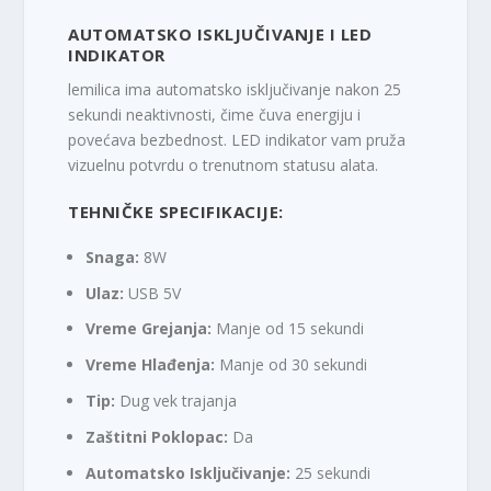
AUTOMATSKO ISKLJUČIVANJE I LED
INDIKATOR
lemilica ima automatsko isključivanje nakon 25
sekundi neaktivnosti, čime čuva energiju i
povećava bezbednost. LED indikator vam pruža
vizuelnu potvrdu o trenutnom statusu alata.
TEHNIČKE SPECIFIKACIJE:
Snaga:
8W
Ulaz:
USB 5V
Vreme Grejanja:
Manje od 15 sekundi
Vreme Hlađenja:
Manje od 30 sekundi
Tip:
Dug vek trajanja
Zaštitni Poklopac:
Da
Automatsko Isključivanje:
25 sekundi