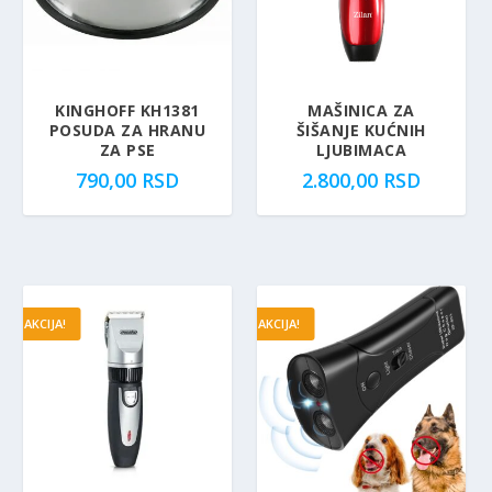
0
.
R
S
KINGHOFF KH1381
MAŠINICA ZA
D
POSUDA ZA HRANU
ŠIŠANJE KUĆNIH
.
ZA PSE
LJUBIMACA
790,00
RSD
2.800,00
RSD
AKCIJA!
AKCIJA!