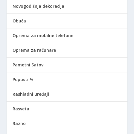
Novogodišnja dekoracija
Obuća
Oprema za mobilne telefone
Oprema za računare
Pametni Satovi
Popusti %
Rashladni uređaji
Rasveta
Razno