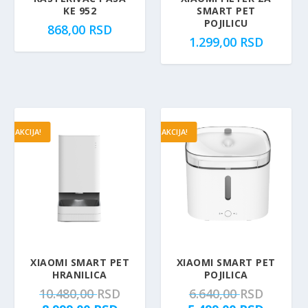
b
1
KE 952
SMART PET
b
3
i
.
POJILICU
868,00
RSD
i
.
l
4
1.299,00
RSD
l
9
a
9
a
9
:
0
:
0
1
,
4
,
.
0
.
0
7
0
7
0
9
AKCIJA!
AKCIJA!
9
0
R
0
R
,
S
,
S
0
D
0
D
0
.
0
.
R
R
S
S
D
XIAOMI SMART PET
XIAOMI SMART PET
D
.
HRANILICA
POJILICA
.
O
O
10.480,00
RSD
6.640,00
RSD