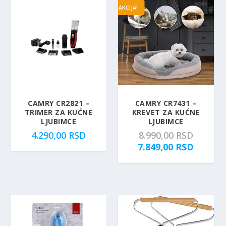
AKCIJA!
CAMRY CR2821 –
CAMRY CR7431 –
TRIMER ZA KUĆNE
KREVET ZA KUĆNE
LJUBIMCE
LJUBIMCE
O
4.290,00
RSD
8.990,00
RSD
r
T
7.849,00
RSD
i
r
g
e
i
n
n
u
a
t
l
n