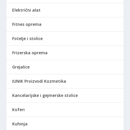
,
1
6
,
0
0
.
0
Električni alat
0
.
6
0
4
4
Fitnes oprema
R
8
0
R
S
0
,
S
Fotelje i stolice
D
,
0
D
.
0
0
.
Frizerska oprema
0
R
Grejalice
R
S
S
D
IUNIK Proizvodi Kozmetika
D
.
.
Kancelarijske i gejmerske stolice
Koferi
Kuhinja