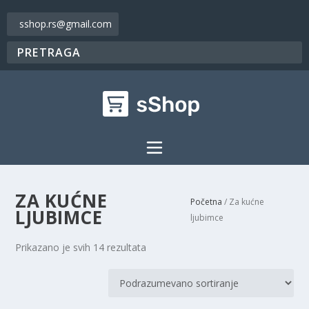
sshop.rs@gmail.com
ZA KUĆNE
Početna
/ Za kućne
LJUBIMCE
ljubimce
Prikazano je svih 14 rezultata