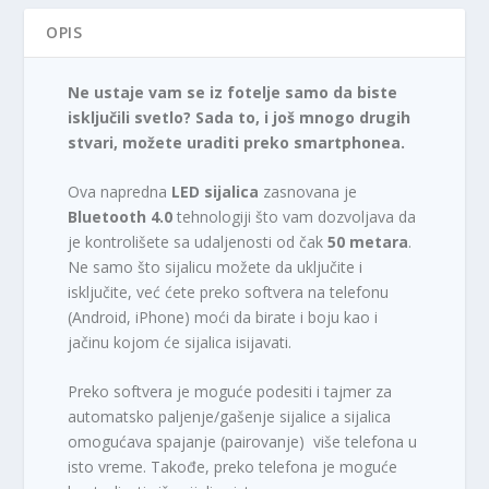
OPIS
Ne ustaje vam se iz fotelje samo da biste
isključili svetlo? Sada to, i još mnogo drugih
stvari, možete uraditi preko smartphonea.
Ova napredna
LED sijalica
zasnovana je
Bluetooth 4.0
tehnologiji što vam dozvoljava da
je kontrolišete sa udaljenosti od čak
50 metara
.
Ne samo što sijalicu možete da uključite i
isključite, već ćete preko softvera na telefonu
(Android, iPhone) moći da birate i boju kao i
jačinu kojom će sijalica isijavati.
Preko softvera je moguće podesiti i tajmer za
automatsko paljenje/gašenje sijalice a sijalica
omogućava spajanje (pairovanje) više telefona u
isto vreme. Takođe, preko telefona je moguće