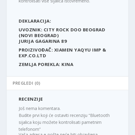
kontrolisati više sijalica istovremeno.
DEKLARACIJA:
UVOZNIK: CITY ROCK DOO BEOGRAD
(NOVI BEOGRAD)
JURIJA GAGARINA 89
PROIZIVOĐAČ: XIAMEN YAQYU IMP &
EXP.CO.LTD
ZEMLJA POREKLA: KINA
PREGLEDI (0)
RECENZIJE
Još nema komentara.
Budite prvi koji će ostaviti recenziju “Bluetooth
sijalica koju možete kontrolisati pametnim
telefonom”
Vaša adresa e-pošte neće biti objavljena.