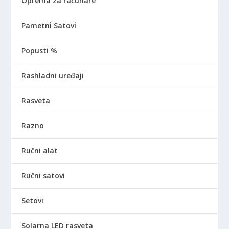
Oprema za računare
Pametni Satovi
Popusti %
Rashladni uređaji
Rasveta
Razno
Ručni alat
Ručni satovi
Setovi
Solarna LED rasveta