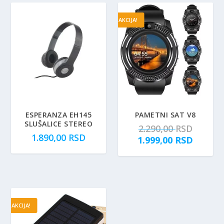
AKCIJA!
ESPERANZA EH145
PAMETNI SAT V8
SLUŠALICE STEREO
O
2.290,00
RSD
1.890,00
RSD
r
T
1.999,00
RSD
i
r
g
e
i
n
n
u
a
t
AKCIJA!
l
n
n
a