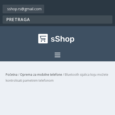
sshop.rs@gmail.com
Početna
/
Oprema za mobilne telefone
/ Bluetooth sijalica koju možete
kontrolisati pametnim telefonom