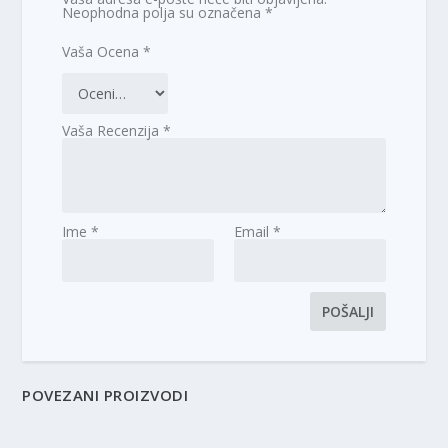
Neophodna polja su označena
*
Vaša Ocena
*
Vaša Recenzija
*
Ime
*
Email
*
POVEZANI PROIZVODI