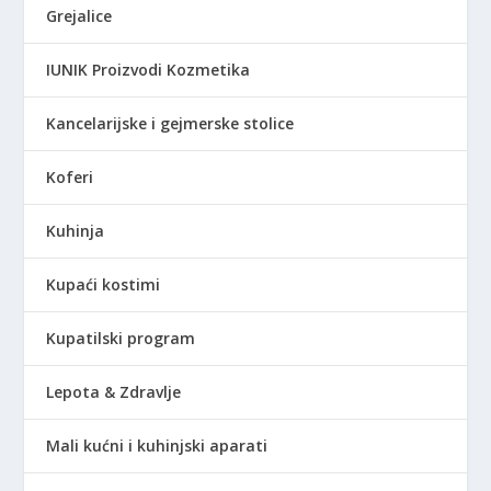
Grejalice
R
S
IUNIK Proizvodi Kozmetika
D
.
Kancelarijske i gejmerske stolice
Koferi
Kuhinja
Kupaći kostimi
Kupatilski program
Lepota & Zdravlje
Mali kućni i kuhinjski aparati