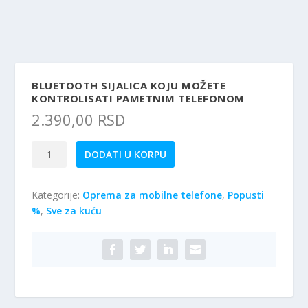
BLUETOOTH SIJALICA KOJU MOŽETE
KONTROLISATI PAMETNIM TELEFONOM
2.390,00
RSD
Bluetooth
DODATI U KORPU
sijalica
koju
Kategorije:
Oprema za mobilne telefone
,
Popusti
možete
%
,
Sve za kuću
kontrolisati
pametnim
telefonom
količina