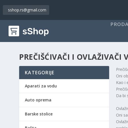
sshop.rs@gmail.com
PRODA
PREČIŠĆIVAČI I OVLAŽIVAČI
Prečiš
KATEGORIJE
Oni ob
Kao i e
Aparati za vodu
Prečiš
Da bi 
Auto oprema
Ovlaži
Barske stolice
Oni sa
Ovlaži
Bašta