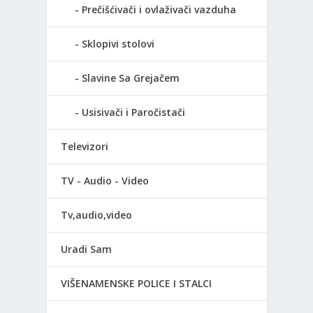
Prečišćivači i ovlaživači vazduha
Sklopivi stolovi
Slavine Sa Grejačem
Usisivači i Paročistači
Televizori
TV - Audio - Video
Tv,audio,video
Uradi Sam
VIŠENAMENSKE POLICE I STALCI