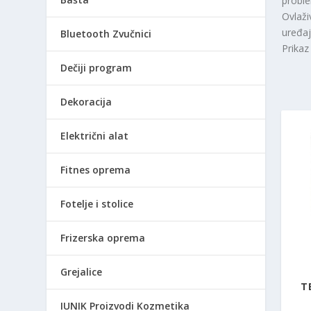
proble
Ovlaži
uređaj
Bluetooth Zvučnici
Prikaz
Dečiji program
Dekoracija
Električni alat
Fitnes oprema
Fotelje i stolice
Frizerska oprema
Grejalice
T
IUNIK Proizvodi Kozmetika