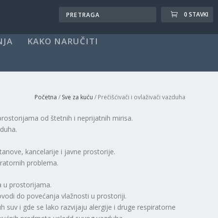
0 STAVKI
NJA
KAKO NARUČITI
Početna
/
Sve za kuću
/ Prečišćivači i ovlaživači vazduha
ostorijama od štetnih i neprijatnih mirisa.
zduha.
tanove, kancelarije i javne prostorije.
piratornih problema.
a u prostorijama.
odi do povećanja vlažnosti u prostoriji.
suv i gde se lako razvijaju alergije i druge respiratorne