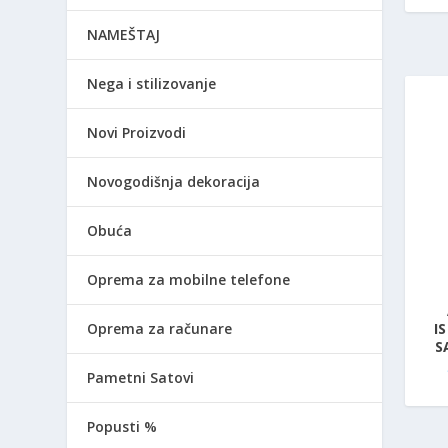
NAMEŠTAJ
Nega i stilizovanje
Novi Proizvodi
Novogodišnja dekoracija
Obuća
Oprema za mobilne telefone
Oprema za računare
I
S
Pametni Satovi
Popusti %