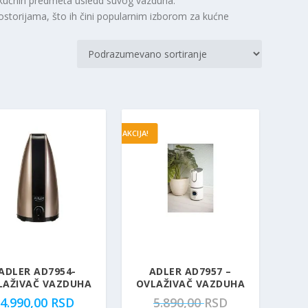
 kućnih predmeta usledd suvog vazduha.
storijama, što ih čini popularnim izborom za kućne
AKCIJA!
ADLER AD7954-
ADLER AD7957 –
LAŽIVAČ VAZDUHA
OVLAŽIVAČ VAZDUHA
O
4.990,00
RSD
5.890,00
RSD