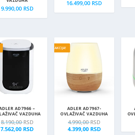
VAZDUHA
16.499,00
RSD
9.990,00
RSD
AKCIJA!
ADLER AD7966 –
ADLER AD7967-
LAŽIVAČ VAZDUHA
OVLAŽIVAČ VAZDUHA
OV
O
O
8.190,00
RSD
4.990,00
RSD
r
T
r
T
7.562,00
RSD
4.399,00
RSD