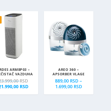
.
0
9
0
9
0
R
,
S
0
D
0
.
R
S
D
.
RDES ARM8P03 –
AREO 360 –
EČISTAČ VAZDUHA
APSORBER VLAGE
O
23.999,00
RSD
889,00
RSD
–
r
T
R
21.990,00
RSD
1.699,00
RSD
i
r
a
g
e
s
i
n
p
n
u
o