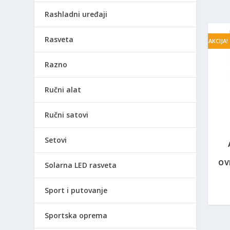
Rashladni uređaji
Rasveta
AKCIJA!
Razno
Ručni alat
Ručni satovi
Setovi
OV
Solarna LED rasveta
Sport i putovanje
Sportska oprema