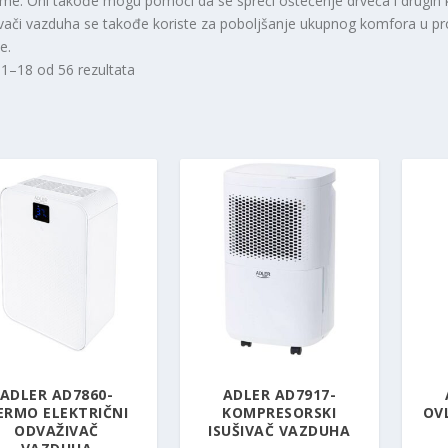
me. Oni takođe mogu pomoći da se spreči oštećenje drveća i drugih
vači vazduha se takođe koriste za poboljšanje ukupnog komfora u pro
e.
 1–18 od 56 rezultata
ADLER AD7860-
ADLER AD7917-
ERMO ELEKTRIČNI
KOMPRESORSKI
OV
ODVAŽIVAČ
ISUŠIVAČ VAZDUHA