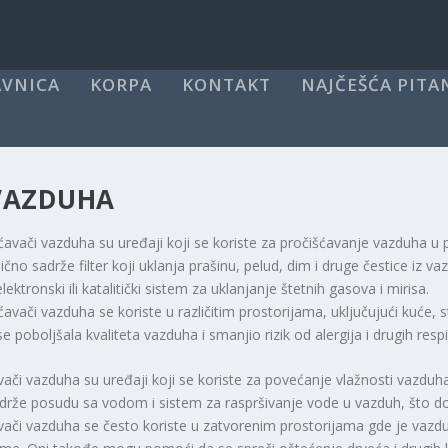
VNICA
KORPA
KONTAKT
NAJČEŠĆA PITA
 VAZDUHA
ćavači vazduha su uređaji koji se koriste za pročišćavanje vazduha u pr
ično sadrže filter koji uklanja prašinu, pelud, dim i druge čestice iz va
lektronski ili katalitički sistem za uklanjanje štetnih gasova i mirisa.
ćavači vazduha se koriste u različitim prostorijama, uključujući kuće, s
se poboljšala kvaliteta vazduha i smanjio rizik od alergija i drugih res
vači vazduha su uređaji koji se koriste za povećanje vlažnosti vazduh
drže posudu sa vodom i sistem za raspršivanje vode u vazduh, što dov
vači vazduha se često koriste u zatvorenim prostorijama gde je vazduh 