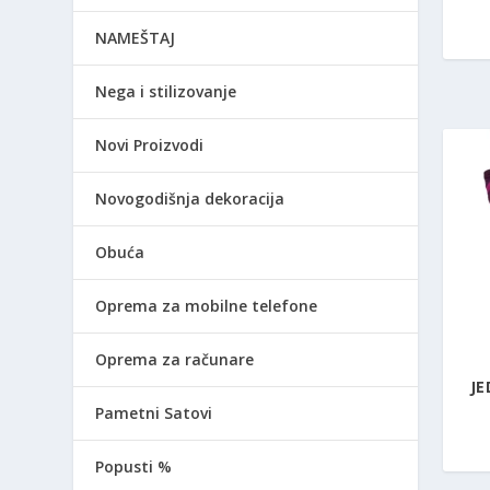
NAMEŠTAJ
Nega i stilizovanje
Novi Proizvodi
Novogodišnja dekoracija
Obuća
Oprema za mobilne telefone
Oprema za računare
JE
Pametni Satovi
Popusti %