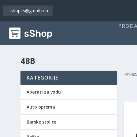
sshop.rs@gmail.com
PRODA
48B
Prikaz
KATEGORIJE
Aparati za vodu
Auto oprema
Barske stolice
Bašta