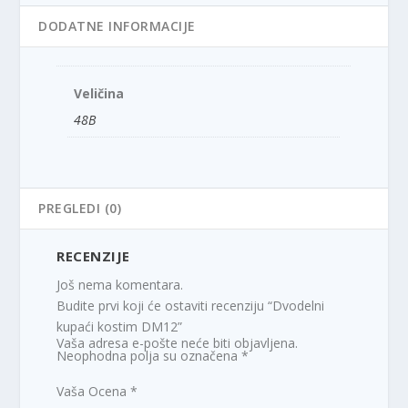
DODATNE INFORMACIJE
Veličina
48B
PREGLEDI (0)
RECENZIJE
Još nema komentara.
Budite prvi koji će ostaviti recenziju “Dvodelni
kupaći kostim DM12”
Vaša adresa e-pošte neće biti objavljena.
Neophodna polja su označena
*
Vaša Ocena
*