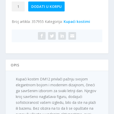
Dvodelni
DODATI U KORPU
kupaći
kostim
Broj artikla:
357955
Kategorija:
Kupaći kostimi
DM12
količina
OPIS
Kupaći kostim DM12 privlači pažnju svojom
elegantnom bojom i modernim dizajnom, čineći
ga savršenim izborom za svaki letnji dan. Njegov
kroj savršeno naglašava figuru, dodajući
sofisticiranost vašem izgledu, bilo da ste na plaži
ili bazenu. Bez obzira na to da li se opuštate na