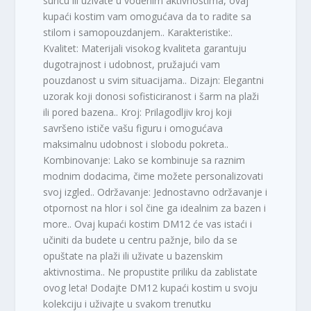
suncu ili uživate u vodenim aktivnostima, ovaj
kupaći kostim vam omogućava da to radite sa
stilom i samopouzdanjem.. Karakteristike:.
Kvalitet: Materijali visokog kvaliteta garantuju
dugotrajnost i udobnost, pružajući vam
pouzdanost u svim situacijama.. Dizajn: Elegantni
uzorak koji donosi sofisticiranost i šarm na plaži
ili pored bazena.. Kroj: Prilagodljiv kroj koji
savršeno ističe vašu figuru i omogućava
maksimalnu udobnost i slobodu pokreta..
Kombinovanje: Lako se kombinuje sa raznim
modnim dodacima, čime možete personalizovati
svoj izgled.. Održavanje: Jednostavno održavanje i
otpornost na hlor i sol čine ga idealnim za bazen i
more.. Ovaj kupaći kostim DM12 će vas istaći i
učiniti da budete u centru pažnje, bilo da se
opuštate na plaži ili uživate u bazenskim
aktivnostima.. Ne propustite priliku da zablistate
ovog leta! Dodajte DM12 kupaći kostim u svoju
kolekciju i uživajte u svakom trenutku