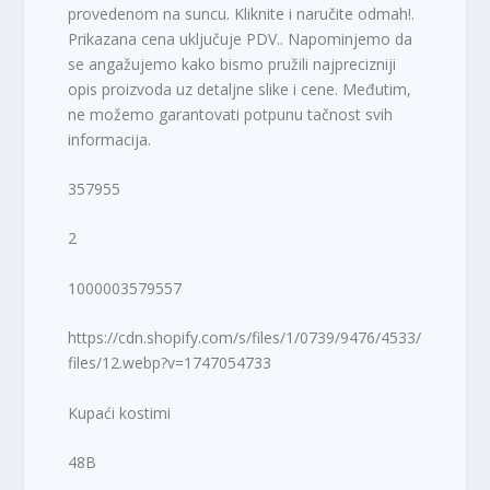
provedenom na suncu. Kliknite i naručite odmah!.
Prikazana cena uključuje PDV.. Napominjemo da
se angažujemo kako bismo pružili najprecizniji
opis proizvoda uz detaljne slike i cene. Međutim,
ne možemo garantovati potpunu tačnost svih
informacija.
357955
2
1000003579557
https://cdn.shopify.com/s/files/1/0739/9476/4533/
files/12.webp?v=1747054733
Kupaći kostimi
48B