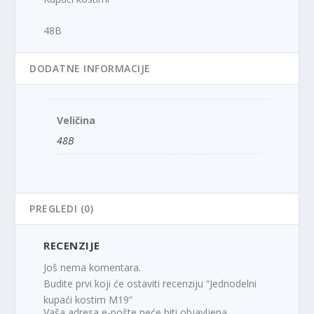
48B
DODATNE INFORMACIJE
Veličina
48B
PREGLEDI (0)
RECENZIJE
Još nema komentara.
Budite prvi koji će ostaviti recenziju “Jednodelni
kupaći kostim M19”
Vaša adresa e-pošte neće biti objavljena.