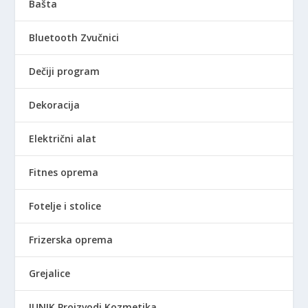
Bašta
Bluetooth Zvučnici
Dečiji program
Dekoracija
Električni alat
Fitnes oprema
Fotelje i stolice
Frizerska oprema
Grejalice
IUNIK Proizvodi Kozmetika