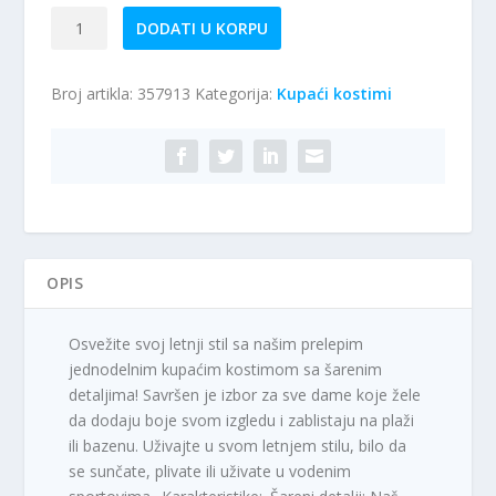
Jednodelni
DODATI U KORPU
kupaći
kostim
Broj artikla:
357913
Kategorija:
Kupaći kostimi
M19
količina
OPIS
Osvežite svoj letnji stil sa našim prelepim
jednodelnim kupaćim kostimom sa šarenim
detaljima! Savršen je izbor za sve dame koje žele
da dodaju boje svom izgledu i zablistaju na plaži
ili bazenu. Uživajte u svom letnjem stilu, bilo da
se sunčate, plivate ili uživate u vodenim