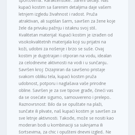
sportovima.. Karakteristike:. Šareni detalji: Naš
kupaći kostim sa šarenim detaljima daje vašem
letnjem izgledu živahnost i radost. Pruža
atraktivan, ali suptilan šarm, savršen za žene koje
žele da privuku pažnju i istaknu svoj stil..
Kvalitetan materijal: Kupaći kostim je izrađen od
visokokvalitetnih materijala koji su prijatni na
koži, udobni za nošenje i brzo se suše. Ovaj
kostim je dugotrajan i otporan na vodu, idealan
za celodnevne aktivnosti na vodi i u sunčanju..
Savršen kroj: Dizajniran da savršeno pristaje
svakom obliku tela, kupaći kostim pruža
udobnost, potporu i naglašava vaše prirodne
obline. Savršen je za sve tipove građe, čineći vas
da se osećate sigurno, samouvereno i prelepo..
Raznovrsnost: Bilo da se opuštate na plaži,
sunčate ili plivate, naš kupaći kostim je savršen za
sve letnje aktivnosti. Takođe, može se nositi kao
moderan bodi u kombinaciji sa suknjama ili
šortsevima, za chic i opušteni dnevni izgled.. Ne