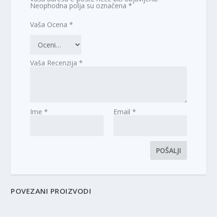
Neophodna polja su označena
*
Vaša Ocena
*
Vaša Recenzija
*
Ime
*
Email
*
POVEZANI PROIZVODI