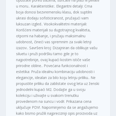
opuštate pored bazena, sunčate na plaži ili plivate
u moru.. Karakteristike:. Elegantni detalji: Crna
boja donosi bezvremensku klasu, dok suptilni
ukrasi dodaju sofisticiranost, pružajući vam
luksuzan izgled.. Visokokvalitetni materijali:
Korišćeni materijali su dugotrajnog kvaliteta,
otporni na habanje, i pružaju maksimalnu
udobnost, čineći vas spremnim za svaki letnji
izazov.. Savršeni kroj: Dizajniran da oblikuje vašu
siluetu i pruži podršku tamo gde je to
najpotrebnije, ovaj kupaći kostim ističe vaše
prirodne obline.. Povećana funkcionalnost i
estetika: Pruža idealnu kombinaciju udobnosti i
elegancije, idealan za bilo koju letnju priliku.. Ne
propustite priliku da zablistate ovog leta uz ženski
jednodelni kupaći M2. Dodajte ga u svoju
kolekciju i uživajte u svakom trenutku
provedenom na suncu i vodi!. Prikazana cena
uključuje PDV!. Napominjemo da se angažujemo
kako bismo pružili najprecizniji opis proizvoda uz