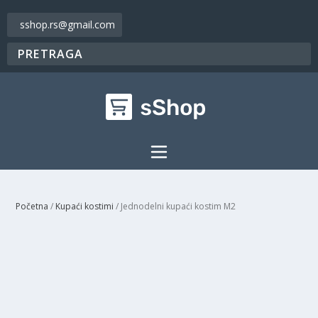
sshop.rs@gmail.com
Početna
/
Kupaći kostimi
/ Jednodelni kupaći kostim M2