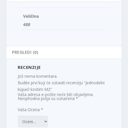
Veličina
48B
PREGLEDI (0)
RECENZIJE
Još nema komentara.
Budite prvi koji će ostaviti recenziju “Jednodelni
kupaći kostim M2”
Vaša adresa e-pošte neće biti objavljena.
Neophodna polja su označena
*
Vaša Ocena
*