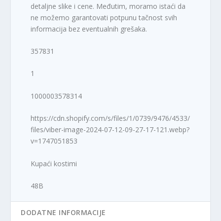
detaljne slike i cene. Međutim, moramo istaći da
ne možemo garantovati potpunu tačnost svih
informacija bez eventualnih grešaka.
357831
1
1000003578314
https://cdn.shopify.com/s/files/1/0739/9476/4533/
files/viber-image-2024-07-12-09-27-17-121.webp?
v=1747051853
Kupaći kostimi
48B
DODATNE INFORMACIJE