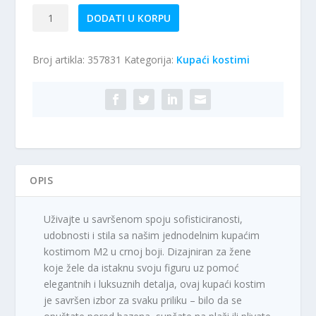
Jednodelni
DODATI U KORPU
kupaći
kostim
Broj artikla:
357831
Kategorija:
Kupaći kostimi
M2
količina
OPIS
Uživajte u savršenom spoju sofisticiranosti,
udobnosti i stila sa našim jednodelnim kupaćim
kostimom M2 u crnoj boji. Dizajniran za žene
koje žele da istaknu svoju figuru uz pomoć
elegantnih i luksuznih detalja, ovaj kupaći kostim
je savršen izbor za svaku priliku – bilo da se