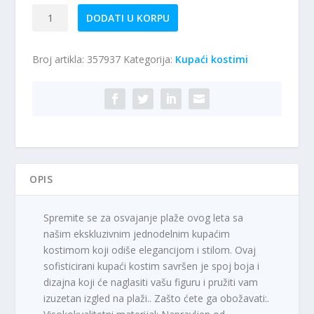
Jednodelni
DODATI U KORPU
kupaći
kostim
Broj artikla:
357937
Kategorija:
Kupaći kostimi
M43
količina
OPIS
Spremite se za osvajanje plaže ovog leta sa
našim ekskluzivnim jednodelnim kupaćim
kostimom koji odiše elegancijom i stilom. Ovaj
sofisticirani kupaći kostim savršen je spoj boja i
dizajna koji će naglasiti vašu figuru i pružiti vam
izuzetan izgled na plaži.. Zašto ćete ga obožavati:.