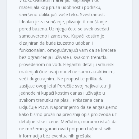
Visokokvalitetni materijal: Napravljen od
materijala koji pruža udobnost i podršku,
savršeno oblikujući vaše telo.. Svestranost:
Idealan je za sunčanje, plivanje ili opuštanje
pored bazena. Uz njega ćete se uvek osećati
samouvereno i zanosno.. Kupaći kostim je
dizajniran da bude izuzetno udoban i
funkcionalan, omogućavajući vam da se krećete
bez ograničenja i uživate u svakom trenutku
provedenom na vodi. Elegantni detalji i vrhunski
materijali čine ovaj model ne samo atraktivnim,
već i dugotrajnim.. Ne propustite priliku da
zasijate ovog leta! Poručite svoj najkvalitetniji
jednodelni kupaći kostim danas i uživajte u
svakom trenutku na plaži.. Prikazana cena
uključuje PDV!. Napominjemo da se angažujemo
kako bismo pružili najprecizniji opis proizvoda uz
detaljne slike i cene. Međutim, moramo istaći da
ne možemo garantovati potpunu tačnost svih
informacija bez eventualnih grešaka.