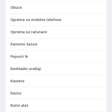
Obuća
Oprema za mobilne telefone
Oprema za računare
Pametni Satovi
Popusti %
Rashladni uređaji
Rasveta
Razno
Ručni alat