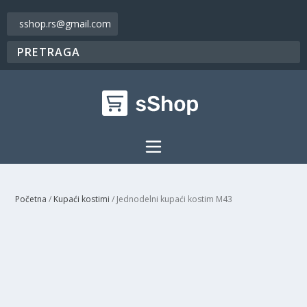
sshop.rs@gmail.com
Početna
/
Kupaći kostimi
/ Jednodelni kupaći kostim M43