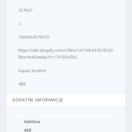
357937
2
1000003579373
https://cdn.shopify.com/s/files/1/0739/9476/4533/
files/m43.webp?v=1747054702
Kupaći kostimi
48B
DODATNE INFORMACIJE
Veličina
48B