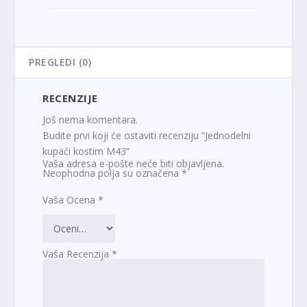
PREGLEDI (0)
RECENZIJE
Još nema komentara.
Budite prvi koji će ostaviti recenziju “Jednodelni
kupaći kostim M43”
Vaša adresa e-pošte neće biti objavljena.
Neophodna polja su označena
*
Vaša Ocena
*
Vaša Recenzija
*