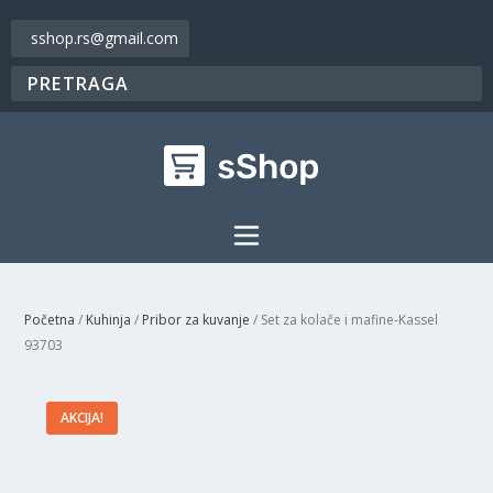
sshop.rs@gmail.com
Početna
/
Kuhinja
/
Pribor za kuvanje
/ Set za kolače i mafine-Kassel
93703
AKCIJA!