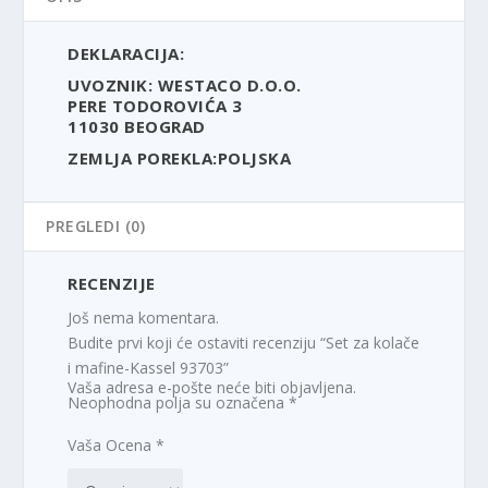
9
R
0
S
DEKLARACIJA:
,
D
UVOZNIK: WESTACO D.O.O.
0
.
PERE TODOROVIĆA 3
0
11030 BEOGRAD
ZEMLJA POREKLA:POLJSKA
R
S
D
PREGLEDI (0)
.
RECENZIJE
Još nema komentara.
Budite prvi koji će ostaviti recenziju “Set za kolače
i mafine-Kassel 93703”
Vaša adresa e-pošte neće biti objavljena.
Neophodna polja su označena
*
Vaša Ocena
*