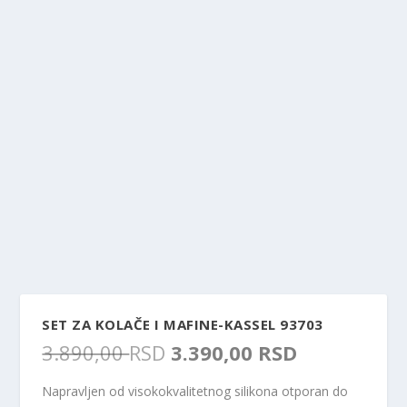
SET ZA KOLAČE I MAFINE-KASSEL 93703
O
T
3.890,00
RSD
3.390,00
RSD
r
r
i
e
Napravljen od visokokvalitetnog silikona otporan do