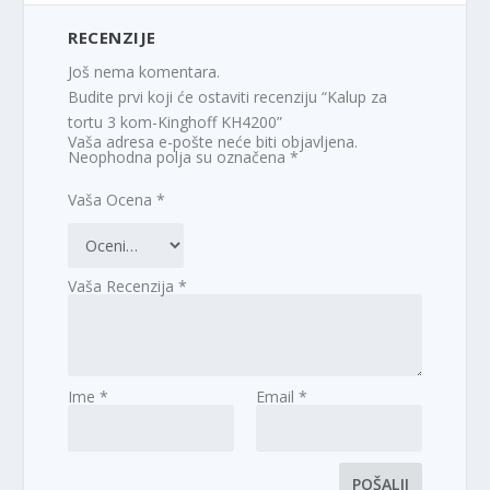
RECENZIJE
Još nema komentara.
Budite prvi koji će ostaviti recenziju “Kalup za
tortu 3 kom-Kinghoff KH4200”
Vaša adresa e-pošte neće biti objavljena.
Neophodna polja su označena
*
Vaša Ocena
*
Vaša Recenzija
*
Ime
*
Email
*