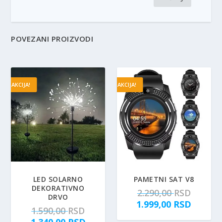
POVEZANI PROIZVODI
AKCIJA!
AKCIJA!
LED SOLARNO
PAMETNI SAT V8
DEKORATIVNO
O
2.290,00
RSD
DRVO
r
T
1.999,00
RSD
O
1.590,00
RSD
i
r
r
T
1.340,00
RSD