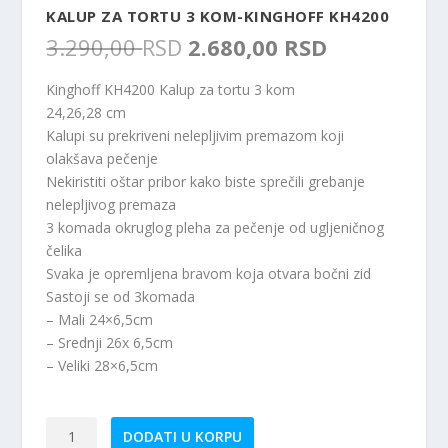
KALUP ZA TORTU 3 KOM-KINGHOFF KH4200
O
T
3.290,00
RSD
2.680,00
RSD
r
r
i
e
Kinghoff KH4200 Kalup za tortu 3 kom
g
n
24,26,28 cm
i
u
Kalupi su prekriveni nelepljivim premazom koji
n
t
olakšava pečenje
a
n
Nekiristiti oštar pribor kako biste sprečili grebanje
l
a
nelepljivog premaza
n
c
3 komada okruglog pleha za pečenje od ugljeničnog
a
e
čelika
c
n
Svaka je opremljena bravom koja otvara bočni zid
e
a
Sastoji se od 3komada
n
j
– Mali 24×6,5cm
a
e
– Srednji 26x 6,5cm
j
:
– Veliki 28×6,5cm
e
2
b
.
i
6
Kalup
DODATI U KORPU
l
8