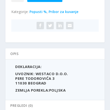
za
a
0
tortu
:
,
Kategorije:
Popusti %
,
Pribor za kuvanje
3
3
0
kom-
.
0
Kinghoff
2
KH4200
9
R
količina
0
S
,
D
0
.
0
OPIS
R
DEKLARACIJA:
S
D
UVOZNIK: WESTACO D.O.O.
PERE TODOROVIĆA 3
.
11030 BEOGRAD
ZEMLJA POREKLA:POLJSKA
PREGLEDI (0)