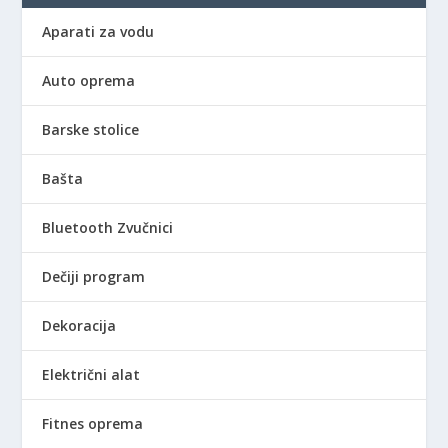
1
,
2
0
.
0
Aparati za vodu
9
5
0
0
R
9
Auto oprema
,
S
0
R
0
D
,
S
Barske stolice
0
.
0
D
0
.
Bašta
R
S
R
D
Bluetooth Zvučnici
S
.
D
Dečiji program
.
Dekoracija
Električni alat
Fitnes oprema