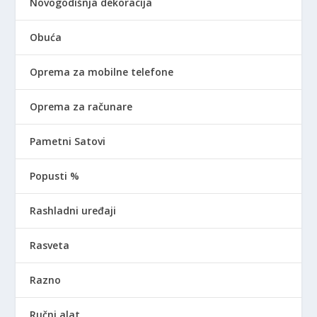
Novogodišnja dekoracija
Obuća
Oprema za mobilne telefone
Oprema za računare
Pametni Satovi
Popusti %
Rashladni uređaji
Rasveta
Razno
Ručni alat