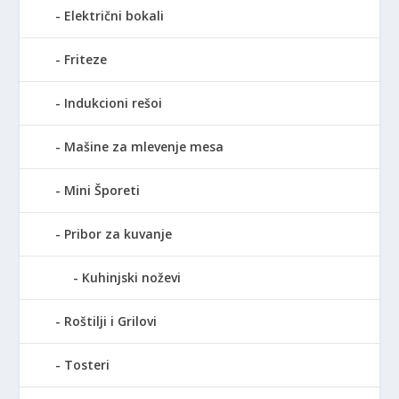
Električni bokali
Friteze
Indukcioni rešoi
Mašine za mlevenje mesa
Mini Šporeti
Pribor za kuvanje
Kuhinjski noževi
Roštilji i Grilovi
Tosteri