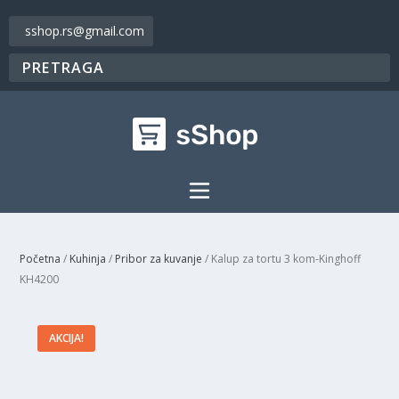
sshop.rs@gmail.com
Početna
/
Kuhinja
/
Pribor za kuvanje
/ Kalup za tortu 3 kom-Kinghoff
KH4200
AKCIJA!