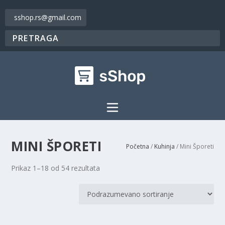
sshop.rs@gmail.com
MINI ŠPORETI
Početna
/
Kuhinja
/ Mini Šporeti
Prikaz 1–18 od 54 rezultata