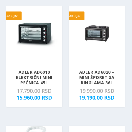
AKCIJA!
AKCIJA!
ADLER AD6010
ADLER AD6020 –
ELEKTRIČNI MINI
MINI ŠPORET SA
PEĆNICA 45L
RINGLAMA 36L
O
O
17.790,00
RSD
19.990,00
RSD
r
T
r
T
15.960,00
RSD
19.190,00
RSD
i
r
i
r
g
e
g
e
i
n
i
n
n
u
n
u
a
t
a
t