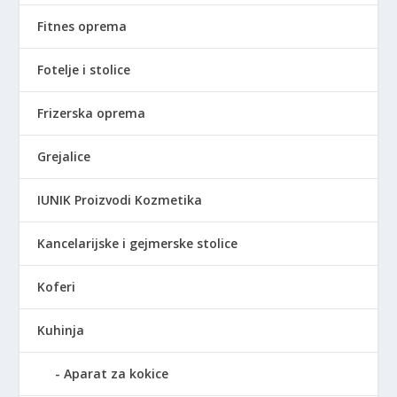
,
S
Fitnes oprema
0
D
0
.
Fotelje i stolice
R
Frizerska oprema
S
D
Grejalice
.
IUNIK Proizvodi Kozmetika
Kancelarijske i gejmerske stolice
Koferi
Kuhinja
Aparat za kokice