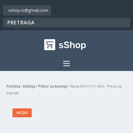
sshop.rs@gmail.com
Početna
/
Kuhinja
/
Pribor za kuvanje
/ Nava NV10-111-024 – Presa za
beli luk
AKCIJA!