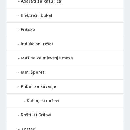
Aparati za kafu i čaj
Električni bokali
Friteze
Indukcioni rešoi
Mašine za mlevenje mesa
Mini Šporeti
Pribor za kuvanje
Kuhinjski noževi
Roštilji i Grilovi
Tosteri