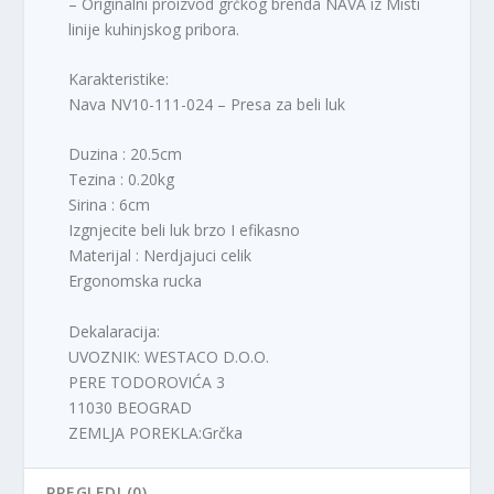
– Originalni proizvod grčkog brenda NAVA iz Misti
linije kuhinjskog pribora.
Karakteristike:
Nava NV10-111-024 – Presa za beli luk
Duzina : 20.5cm
Tezina : 0.20kg
Sirina : 6cm
Izgnjecite beli luk brzo I efikasno
Materijal : Nerdjajuci celik
Ergonomska rucka
Dekalaracija:
UVOZNIK: WESTACO D.O.O.
PERE TODOROVIĆA 3
11030 BEOGRAD
ZEMLJA POREKLA:Grčka
PREGLEDI (0)