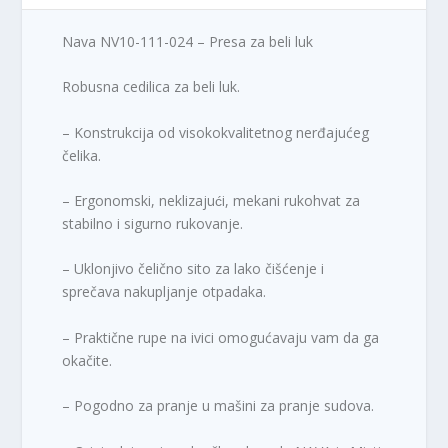
j
:
e
6
Nava NV10-111-024 – Presa za beli luk
b
8
i
2
Robusna cedilica za beli luk.
l
,
a
0
– Konstrukcija od visokokvalitetnog nerđajućeg
:
0
čelika.
9
9
R
– Ergonomski, neklizajući, mekani rukohvat za
9
S
stabilno i sigurno rukovanje.
,
D
0
.
– Uklonjivo čelično sito za lako čišćenje i
0
sprečava nakupljanje otpadaka.
R
– Praktične rupe na ivici omogućavaju vam da ga
S
D
okačite.
.
– Pogodno za pranje u mašini za pranje sudova.