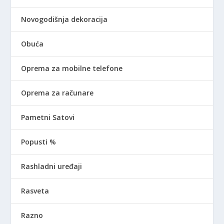
Novogodišnja dekoracija
Obuća
Oprema za mobilne telefone
Oprema za računare
Pametni Satovi
Popusti %
Rashladni uređaji
Rasveta
Razno