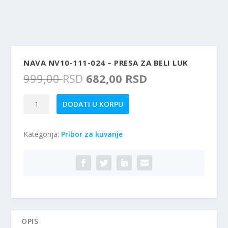
NAVA NV10-111-024 – PRESA ZA BELI LUK
O
T
999,00
RSD
682,00
RSD
r
r
i
e
Nava
DODATI U KORPU
g
n
NV10-
i
u
111-
n
t
Kategorija:
Pribor za kuvanje
024
a
n
-
l
a
Presa
n
c
za
a
e
beli
c
n
luk
e
a
količina
n
j
a
e
OPIS