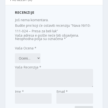
RECENZIJE
Još nema komentara.
Budite prvi koji će ostaviti recenziju “Nava NV10-
111-024 – Presa za beli luk”
Vaša adresa e-pošte neće biti objavljena.
Neophodna polja su označena
*
Vaša Ocena
*
Vaša Recenzija
*
Ime
*
Email
*