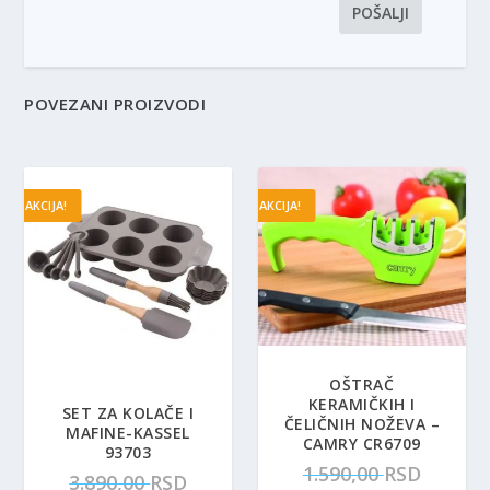
POVEZANI PROIZVODI
AKCIJA!
AKCIJA!
OŠTRAČ
KERAMIČKIH I
SET ZA KOLAČE I
ČELIČNIH NOŽEVA –
MAFINE-KASSEL
CAMRY CR6709
93703
O
1.590,00
RSD
O
3.890,00
RSD