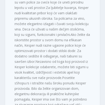
su vam police za cveće koje će uneti prirodnu
lepotu u vaš prostor.Za ljubitelje kuvanja, Kesper
nudi kvalitetan pribor koji će vam olakšati
pripremu ukusnih obroka. Sa policama za vino,
možete elegantno izlagati i čuvati svoju kolekciju
vina. Deca će uživati u našim dečjim stolićima,
koji su sigurni, funkcionalni i privlačni.Ako želite da
iskoristite prostor u svom domu na efikasan
način, Kesper nudi razne ugaone police koje će
optimizovati prostor i dodati stilski dodir. Za
dodatno sedište ili odlaganje, naši taburei su
savršen izbor.Nezavisno od toga koji proizvod iz
Kesper kolekcije odaberete, možete biti sigurni u
visok kvalitet, izdržljivost i estetski apel koji
karakterišu sve naše proizvode.Posetite
sShopu.rs i istražite našu široku ponudu Kesper
proizvoda. Bilo da želite organizovan dom,
elegantnu dekoraciju ili praktične kuhinjske
pomagala, Kesper ima sve što vam je potrebno
za stvaranje prostora koji odražava vaš stil i