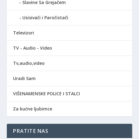
Slavine Sa Grejačem
Usisivači i Paročistači
Televizori
TV - Audio - Video
Tv,audio,video
Uradi Sam
VIŠENAMENSKE POLICE I STALCI
Za kućne ljubimce
PRATITE NAS