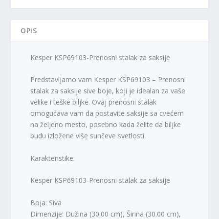
OPIS
Kesper KSP69103-Prenosni stalak za saksije
Predstavljamo vam Kesper KSP69103 – Prenosni
stalak za saksije sive boje, koji je idealan za vaše
velike i teške biljke. Ovaj prenosni stalak
omogućava vam da postavite saksije sa cvećem
na željeno mesto, posebno kada želite da biljke
budu izložene više sunčeve svetlosti.
Karakteristike:
Kesper KSP69103-Prenosni stalak za saksije
Boja: Siva
Dimenzije: Dužina (30.00 cm), Širina (30.00 cm),