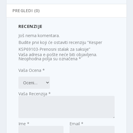
PREGLEDI (0)
RECENZIJE
Još nema komentara.
Budite prvi koji će ostaviti recenziju “Kesper
KSP69103-Prenosni stalak za saksije”
Vaša adresa e-pošte neće biti objavljena.
Neophodna polja su označena
*
Vaša Ocena
*
Vaša Recenzija
*
Ime
*
Email
*