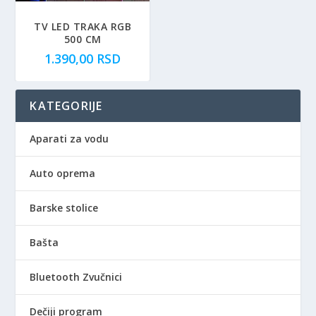
j
e
e
:
TV LED TRAKA RGB
500 CM
b
1
1.390,00
RSD
i
.
l
6
a
9
KATEGORIJE
:
0
2
,
.
0
Aparati za vodu
0
0
6
Auto oprema
0
R
,
S
Barske stolice
0
D
0
.
Bašta
R
Bluetooth Zvučnici
S
D
Dečiji program