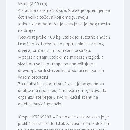
Visina (8.00 cm)
4 stabilna okretna točkića: Stalak je opremljen sa
četiri velika točkića koji omogućavaju
jednostavno pomeranje saksija sa jednog mesta
na drugo.
Nosivost preko 100 kg: Stalak je izuzetno snažan
i može nositi teže biljke poput palmi ili velikog
drveća, pružajući im potrebnu podršku.
Moderan dizajn: Stalak ima moderan izgled, a
siva boja se lako uklapa sa nameštajem u
dnevnoj sobi ili stakleniku, dodajući eleganciju
vašem prostoru.
Za unutrašnju upotrebu: Stalak je pogodan za
unutrašnju upotrebu, čime vam omogućava da
organizujete biljke u svojoj kući ili stanu na
estetski privlačan način.
Kesper KSP69103 – Prenosni stalak za saksije je
praktičan i stilski dodatak za vašu biljnu kolekciju.