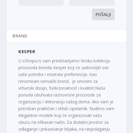
BRAND
KESPER
U sShopu.rs vam predstavljamo široku kolekciju
proizvoda brenda Kesper koji će zadovoljiti sve
vaše potrebe i estetske preferencije. Kao
renomirani nemački brend, je sinonim za
vrhunski dizajn, funkcionalnost i kvalitet.Naša
ponuda obuhvata raznovrsne proizvode za
organizaciju i dekoraciju vašeg doma. Ako vam je
potreban praktičan i stilski cipelarnik. Nudimo vam
elegantne modele koji će organizovati vašu
obuću na efikasan način. Za dodatni prostor za
odlaganje i prikazivanje biljaka, na raspolaganju