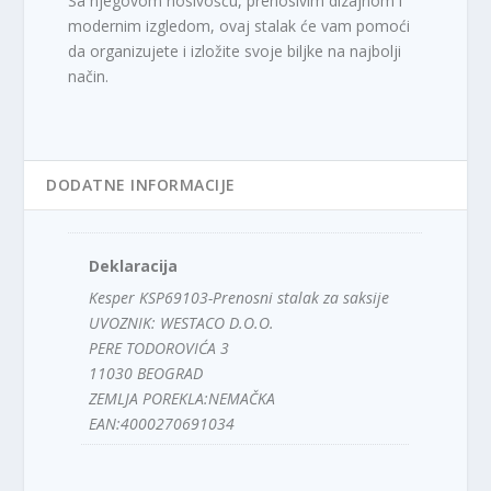
Sa njegovom nosivošću, prenosivim dizajnom i
modernim izgledom, ovaj stalak će vam pomoći
da organizujete i izložite svoje biljke na najbolji
način.
DODATNE INFORMACIJE
Deklaracija
Kesper KSP69103-Prenosni stalak za saksije
UVOZNIK: WESTACO D.O.O.
PERE TODOROVIĆA 3
11030 BEOGRAD
ZEMLJA POREKLA:NEMAČKA
EAN:4000270691034