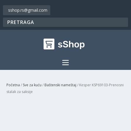
sshop.rs@gmail.com
Početna
/
Sve za kuću
/
Baštenski nameštaj
/ Kesper KSP69103-Prenosni
stalak za saksije