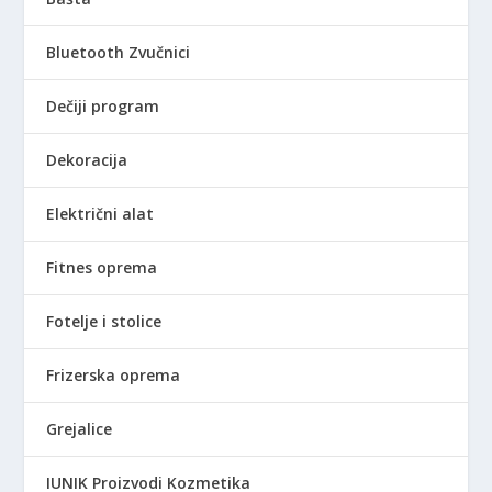
9
0
Bluetooth Zvučnici
,
0
Dečiji program
0
Dekoracija
R
S
Električni alat
D
Fitnes oprema
Fotelje i stolice
Frizerska oprema
Grejalice
IUNIK Proizvodi Kozmetika