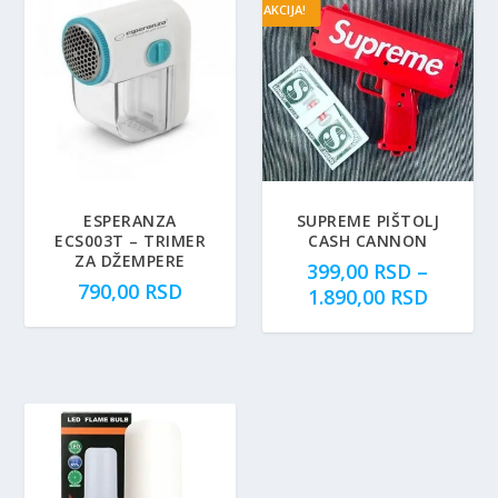
AKCIJA!
ESPERANZA
SUPREME PIŠTOLJ
ECS003T – TRIMER
CASH CANNON
ZA DŽEMPERE
399,00
RSD
–
790,00
RSD
R
1.890,00
RSD
a
s
p
o
n
c
e