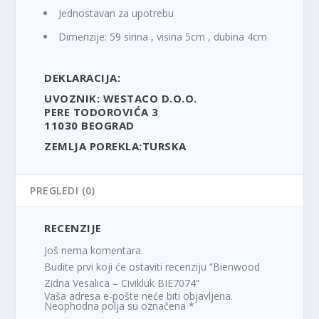
Jednostavan za upotrebu
Dimenzije: 59 sirina , visina 5cm , dubina 4cm
DEKLARACIJA:
UVOZNIK: WESTACO D.O.O.
PERE TODOROVIĆA 3
11030 BEOGRAD
ZEMLJA POREKLA:TURSKA
PREGLEDI (0)
RECENZIJE
Još nema komentara.
Budite prvi koji će ostaviti recenziju “Bienwood
Zidna Vesalica – Civikluk BIE7074”
Vaša adresa e-pošte neće biti objavljena.
Neophodna polja su označena
*