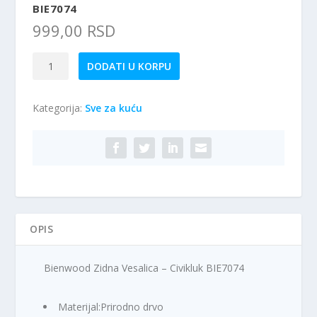
BIE7074
999,00
RSD
Bienwood
DODATI U KORPU
Zidna
Vesalica
Kategorija:
Sve za kuću
-
Civikluk
BIE7074
količina
OPIS
Bienwood Zidna Vesalica – Civikluk BIE7074
Materijal:Prirodno drvo