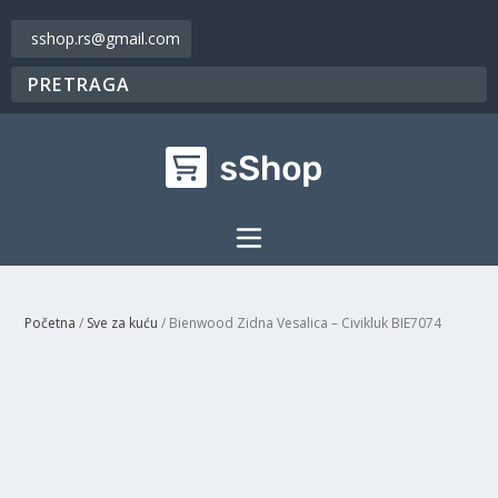
sshop.rs@gmail.com
Početna
/
Sve za kuću
/ Bienwood Zidna Vesalica – Civikluk BIE7074