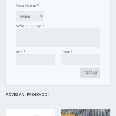
Vaša Ocena
*
Vaša Recenzija
*
Ime
*
Email
*
POVEZANI PROIZVODI