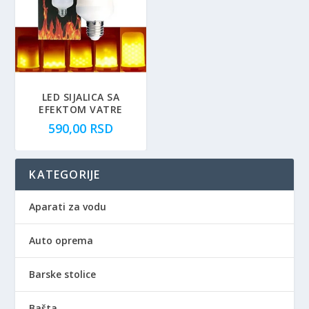
n
a
:
o
d
3
9
LED SIJALICA SA
EFEKTOM VATRE
9
590,00
RSD
,
0
0
KATEGORIJE
R
S
Aparati za vodu
D
d
Auto oprema
o
1
Barske stolice
.
8
Bašta