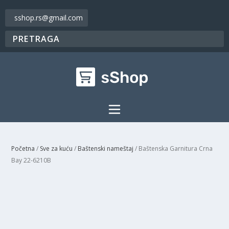
sshop.rs@gmail.com
Početna
/
Sve za kuću
/
Baštenski nameštaj
/ Baštenska Garnitura Crna
Bay 22-6210B