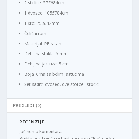
2 stolice: 57
59
84cm
1 dvosed: 105
57
84cm
1 sto: 75
36
42mm
Čelični ram
Materijal: PE ratan
Debljina stakla: 5 mm
Debljina jastuka: 5 cm
Boja: Crna sa belim jastucima
Set sadrži dvosed, dve stolice i stočić
PREGLEDI (0)
RECENZIJE
Još nema komentara.
Budite prvi koji će ostaviti recenziju “Baštenska