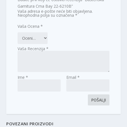
Garnitura Crna Bay 22-6210B”
Vaša adresa e-pošte neće biti objavljena.
Neophodna polja su označena
*
Vaša Ocena
*
Vaša Recenzija
*
Ime
*
Email
*
POVEZANI PROIZVODI