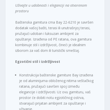
Uživajte u udobnosti i eleganciji na otvorenom
prostoru
Baštenska garnitura crna Bay 22-6210 je savršen
dodatak vašoj bašti, terasi ili unutrašnjoj terasi,
pružajući udoban i luksuzan ambijent za
opuštanje. Izrađena od PE ratana, ova garnitura
kombinuje stil i izdržljivost, čineći je idealnim
izborom za vaš dom ili turistički smeštaj.
Egzotični stil i izdržljivost
Konstrukcija baštenske garniture Bay izrađena
je od aluminijuma obloženog nitima veštačkog
ratana, pružajući savršen spoj između
elegancije i izdržljivosti. Uz ovu garnituru, vaš
prostor će dobiti notu egzotičnog ostrva,
stvarajući prijatan ambijent za opuštanje i
uživanje.