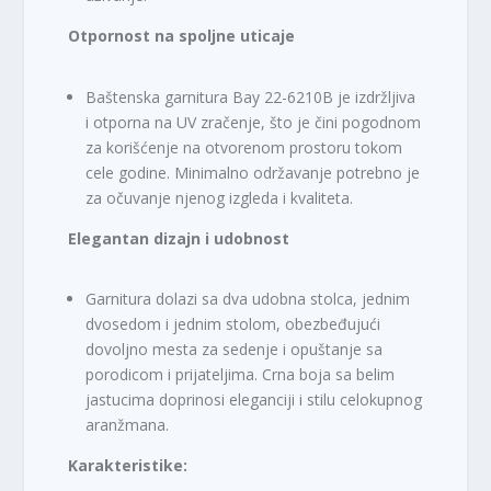
Otpornost na spoljne uticaje
Baštenska garnitura Bay 22-6210B je izdržljiva
i otporna na UV zračenje, što je čini pogodnom
za korišćenje na otvorenom prostoru tokom
cele godine. Minimalno održavanje potrebno je
za očuvanje njenog izgleda i kvaliteta.
Elegantan dizajn i udobnost
Garnitura dolazi sa dva udobna stolca, jednim
dvosedom i jednim stolom, obezbeđujući
dovoljno mesta za sedenje i opuštanje sa
porodicom i prijateljima. Crna boja sa belim
jastucima doprinosi eleganciji i stilu celokupnog
aranžmana.
Karakteristike: