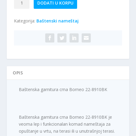
Baštenska
DODATI U KORPU
garnitura
crna
Kategorija:
Baštenski nameštaj
Borneo
22-
8910BK
količina
OPIS
Baštenska garnitura crna Borneo 22-8910BK
Baštenska garnitura crna Borneo 22-8910BK je
veoma lep i funkcionalan komad nameštaja za
opuštanje u vrtu, na terasi ili u unutrašnjoj terasi.