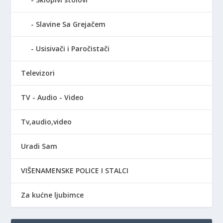
Slavine Sa Grejačem
Usisivači i Paročistači
Televizori
TV - Audio - Video
Tv,audio,video
Uradi Sam
VIŠENAMENSKE POLICE I STALCI
Za kućne ljubimce