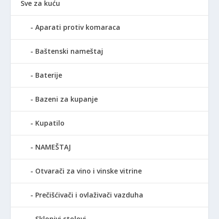
Sve za kuću
Aparati protiv komaraca
Baštenski nameštaj
Baterije
Bazeni za kupanje
Kupatilo
NAMEŠTAJ
Otvarači za vino i vinske vitrine
Prečišćivači i ovlaživači vazduha
Sklopivi stolovi