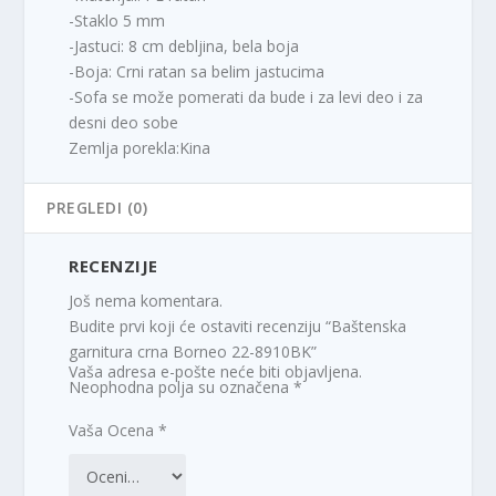
-Staklo 5 mm
-Jastuci: 8 cm debljina, bela boja
-Boja: Crni ratan sa belim jastucima
-Sofa se može pomerati da bude i za levi deo i za
desni deo sobe
Zemlja porekla:Kina
PREGLEDI (0)
RECENZIJE
Još nema komentara.
Budite prvi koji će ostaviti recenziju “Baštenska
garnitura crna Borneo 22-8910BK”
Vaša adresa e-pošte neće biti objavljena.
Neophodna polja su označena
*
Vaša Ocena
*