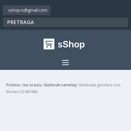
sshop.rs@gmail.com
Početna
/
Sve za kuću
/
Baštenski nameštaj
/ Baštenska garnitura crna
Borneo 22-8910BK