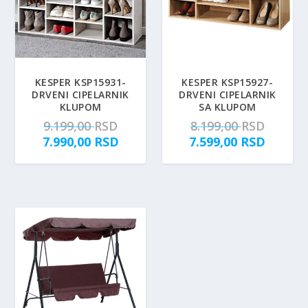
KESPER KSP15931-
KESPER KSP15927-
DRVENI CIPELARNIK
DRVENI CIPELARNIK
KLUPOM
SA KLUPOM
O
O
9.199,00
RSD
8.199,00
RSD
r
T
r
T
7.990,00
RSD
7.599,00
RSD
i
r
i
r
g
e
g
e
i
n
i
n
n
u
n
u
a
t
a
t
l
n
l
n
n
a
n
a
a
c
a
c
c
e
c
e
e
n
e
n