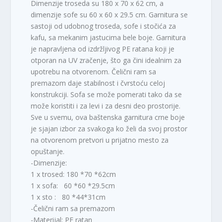
Dimenzije troseda su 180 x 70 x 62 cm, a
dimenzije sofe su 60 x 60 x 29.5 cm. Garnitura se
sastoji od udobnog troseda, sofe i stočića za
kafu, sa mekanim jastucima bele boje. Garnitura
je napravljena od izdržljivog PE ratana koji je
otporan na UV zračenje, što ga čini idealnim za
upotrebu na otvorenom. Čelični ram sa
premazom daje stabilnost i čvrstoću celoj
konstrukciji. Sofa se može pomerati tako da se
može koristiti i za levi i za desni deo prostorije.
Sve u svemu, ova baštenska garnitura crne boje
je sjajan izbor za svakoga ko želi da svoj prostor
na otvorenom pretvori u prijatno mesto za
opuštanje.
-Dimenzije:
1 x trosed: 180 *70 *62cm
1 x sofa: 60 *60 *29.5cm
1 x sto : 80 *44*31cm
-Čelični ram sa premazom
-Materijal: PE ratan