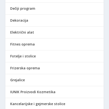
D
D
Dečiji program
.
.
Dekoracija
Električni alat
Fitnes oprema
Fotelje i stolice
Frizerska oprema
Grejalice
IUNIK Proizvodi Kozmetika
Kancelarijske i gejmerske stolice