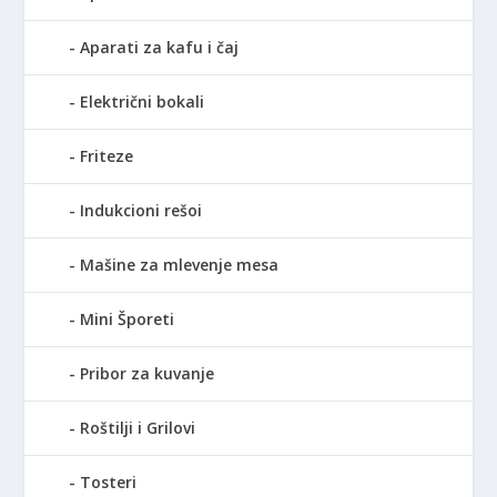
Aparati za kafu i čaj
Električni bokali
Friteze
Indukcioni rešoi
Mašine za mlevenje mesa
Mini Šporeti
Pribor za kuvanje
Roštilji i Grilovi
Tosteri