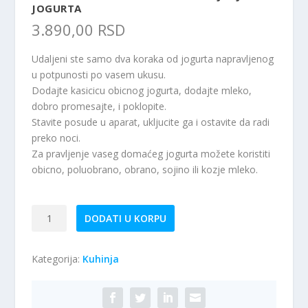
JOGURTA
3.890,00
RSD
Udaljeni ste samo dva koraka od jogurta napravljenog
u potpunosti po vasem ukusu.
Dodajte kasicicu obicnog jogurta, dodajte mleko,
dobro promesajte, i poklopite.
Stavite posude u aparat, ukljucite ga i ostavite da radi
preko noci.
Za pravljenje vaseg domaćeg jogurta možete koristiti
obicno, poluobrano, obrano, sojino ili kozje mleko.
Adler
DODATI U KORPU
AD4476
-
Kategorija:
Kuhinja
Aparat
za
pravljenje
jogurta