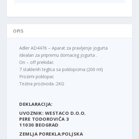
količina
OPIS
Adler AD4476 – Aparat za pravljenje jogurta
Idealan za pripremu domaceg jogurta .
On – off prekidac
7 staklenih teglica sa poklopcima (200 ml)
Prozirni poklopac
Tezina prozivoda :2KG
DEKLARACIJA:
UVOZNIK: WESTACO D.O.O.
PERE TODOROVIĆA 3
11030 BEOGRAD
ZEMLJA POREKLA:POLJSKA