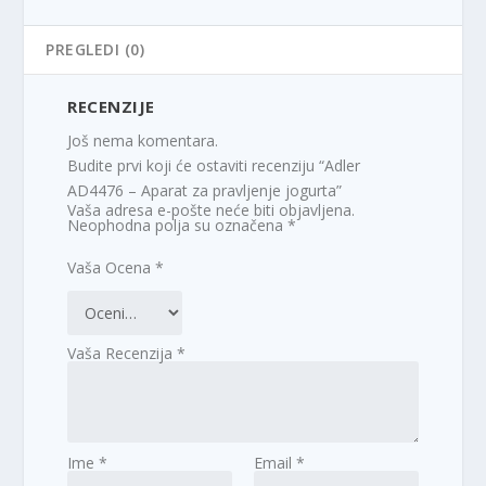
PREGLEDI (0)
RECENZIJE
Još nema komentara.
Budite prvi koji će ostaviti recenziju “Adler
AD4476 – Aparat za pravljenje jogurta”
Vaša adresa e-pošte neće biti objavljena.
Neophodna polja su označena
*
Vaša Ocena
*
Vaša Recenzija
*
Ime
*
Email
*