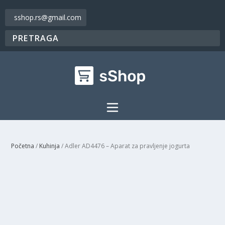
sshop.rs@gmail.com
Početna
/
Kuhinja
/ Adler AD4476 – Aparat za pravljenje jogurta