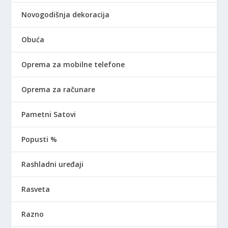
Novogodišnja dekoracija
Obuća
Oprema za mobilne telefone
Oprema za računare
Pametni Satovi
Popusti %
Rashladni uređaji
Rasveta
Razno