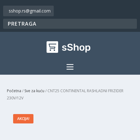
sshop.rs@gmail.com
Početna
/
Sve za kuću
/ CNT25 CONTINENTAL RASHLADNI FRIZIDER
230V/12V
AKCIJA!