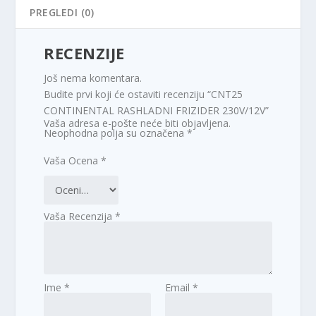
PREGLEDI (0)
RECENZIJE
Još nema komentara.
Budite prvi koji će ostaviti recenziju “CNT25
CONTINENTAL RASHLADNI FRIZIDER 230V/12V”
Vaša adresa e-pošte neće biti objavljena.
Neophodna polja su označena
*
Vaša Ocena
*
Vaša Recenzija
*
Ime
*
Email
*