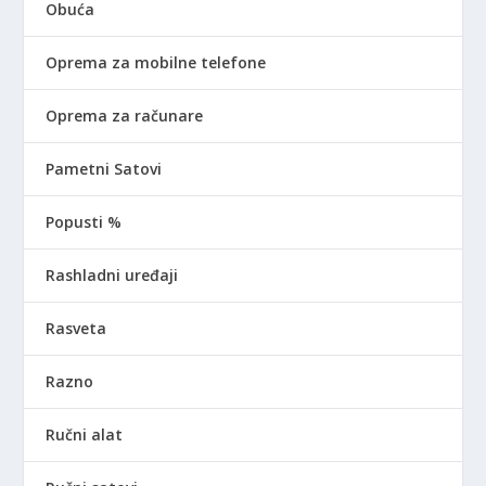
Obuća
Oprema za mobilne telefone
Oprema za računare
Pametni Satovi
Popusti %
Rashladni uređaji
Rasveta
Razno
Ručni alat