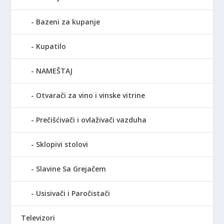
Bazeni za kupanje
Kupatilo
NAMEŠTAJ
Otvarači za vino i vinske vitrine
Prečišćivači i ovlaživači vazduha
Sklopivi stolovi
Slavine Sa Grejačem
Usisivači i Paročistači
Televizori