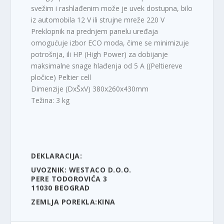
:
,
svežim i rashlađenim može je uvek dostupna, bilo
1
0
iz automobila 12 V ili strujne mreže 220 V
1
0
Preklopnik na prednjem panelu uređaja
.
omogućuje izbor ECO moda, čime se minimizuje
7
R
potrošnja, ili HP (High Power) za dobijanje
9
S
maksimalne snage hlađenja od 5 A ((Peltiereve
9
D
pločice) Peltier cell
,
.
Dimenzije (DxŠxV) 380x260x430mm
0
Težina: 3 kg
0
R
S
D
DEKLARACIJA:
.
UVOZNIK: WESTACO D.O.O.
PERE TODOROVIĆA 3
11030 BEOGRAD
ZEMLJA POREKLA:KINA