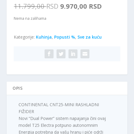
O
T
11.799,00
RSD
9.970,00
RSD
r
r
i
e
Nema na zalihama
g
n
i
u
Kategorije:
Kuhinja
,
Popusti %
n
,
Sve za kuću
t
a
n
l
a
n
c
a
e
c
n
e
a
n
j
OPIS
a
e
j
:
e
9
CONTINENTAL CNT25-MINI RASHLADNI
b
.
FIŽIDER
i
9
Novi “Dual Power” sistem napajanja čini ovaj
l
7
model T25 Electra potpuno autonomnim
a
0
Energija potrebna da vašu hranu i piće održi