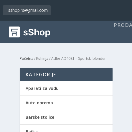
sshop.rs@gmail.com
PRODA
Početna
/
Kuhinja
/ Adler AD4081 – Sportski blender
KATEGORIJE
Aparati za vodu
Auto oprema
Barske stolice
Bašta