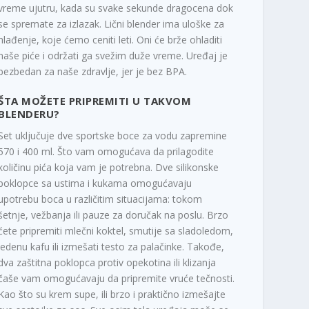
vreme ujutru, kada su svake sekunde dragocena dok
se spremate za izlazak. Lični blender ima uloške za
hlađenje, koje ćemo ceniti leti. Oni će brže ohladiti
naše piće i održati ga svežim duže vreme. Uređaj je
bezbedan za naše zdravlje, jer je bez BPA.
ŠTA MOŽETE PRIPREMITI U TAKVOM
BLENDERU?
Set uključuje dve sportske boce za vodu zapremine
570 i 400 ml. Što vam omogućava da prilagodite
količinu pića koja vam je potrebna. Dve silikonske
poklopce sa ustima i kukama omogućavaju
upotrebu boca u različitim situacijama: tokom
šetnje, vežbanja ili pauze za doručak na poslu. Brzo
ćete pripremiti mlečni koktel, smutije sa sladoledom,
ledenu kafu ili izmešati testo za palačinke. Takođe,
dva zaštitna poklopca protiv opekotina ili klizanja
čaše vam omogućavaju da pripremite vruće tečnosti.
Kao što su krem supe, ili brzo i praktično izmešajte