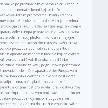
Nemačke po pristupačnim cenama!Adler Europa je
renomirani nemački brend koji se ističe
visokokvalitetnim proizvodima i kontinuiranom
inovacijom. Bez obzira na to da li vam je potrebna
tehnologija za kuću, uređaji za ličnu negu ili kuhinjski
aparati, Adler Europa je pravi izbor za vas.Kupovina
proizvoda na našoj platformi donosi vam sjajne
cene i izvanredno korisničko iskustvo. Naša široka
ponuda proizvoda obuhvata sve, od praktičnih
kućnih aparata do modernih uređaja koji će olakšati
vaš svakodnevni život. Bez obzira da li želite
pouzdane mašine za kafu, pegle visokih performansi
ili inovativne električne aparate, Adler Europa vam
pruža izvanrednu kvalitetu i funkcionalnost.Pored
povoljnih cena, naša platforma vam takođe
garantuje originalnost proizvoda i brzu dostavu. Naš
tim stručnjaka je tu da vam pruži savet i podršku pri
odabiru proizvoda koji najbolje odgovara vašim
potrebama. Bez obzira da li tražite vrhunski kvalitet