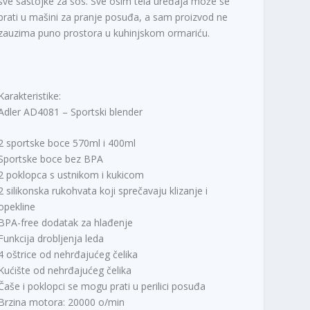
sve sastojke za sos. Sve osim tela uređaja može se
prati u mašini za pranje posuđa, a sam proizvod ne
zauzima puno prostora u kuhinjskom ormariću.
Karakteristike:
Adler AD4081 – Sportski blender
2 sportske boce 570ml i 400ml
Sportske boce bez BPA
2 poklopca s ustnikom i kukicom
2 silikonska rukohvata koji sprečavaju klizanje i
opekline
BPA-free dodatak za hlađenje
Funkcija drobljenja leda
4 oštrice od nehrđajućeg čelika
Kućište od nehrđajućeg čelika
Čaše i poklopci se mogu prati u perilici posuđa
Brzina motora: 20000 o/min