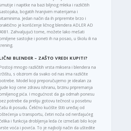
smutije i napitke na bazi biljnog mleka i različitih
sastojaka, bogatih hranjivim materijama i
vitaminima. Jedan način da ih pripremite brzo i
praktično je korišćenje ličnog blendera ADLER AD
4081. Zahvaljujući tome, možete lako mešati
omiljene sastojke i poneti ih na posao, u školu ili na
trening.
LIČNI BLENDER – ZAŠTO VREDI KUPITI?
Postoji mnogo različitih vrsta miksera i blendera na
tržištu, s obzirom da svako od nas ima različite
potrebe. Model koji preporučujemo je idealan za
ljude koji cene zdravu ishranu, brzinu pripremanja
omiljenog pića. I mogućnost da ga odmah ponesu
bez potrebe da preliju gotovu tečnost u posebnu
čašu ili posudu. Čelično kućište štiti uređaj od
oštećenja u transportu, četiri noža od nerđajućeg
čelika i funkcija drobljenja leda će izmešati bilo koje
vrste voća i povrća. To je najbolji način da uštedite