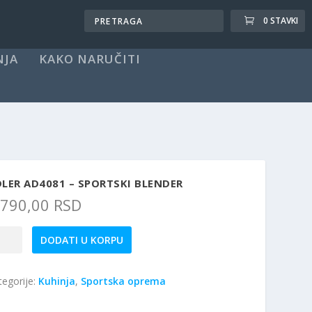
0 STAVKI
NJA
KAKO NARUČITI
LER AD4081 – SPORTSKI BLENDER
.790,00
RSD
ler
DODATI U KORPU
4081
tegorije:
Kuhinja
,
Sportska oprema
rtski
ender