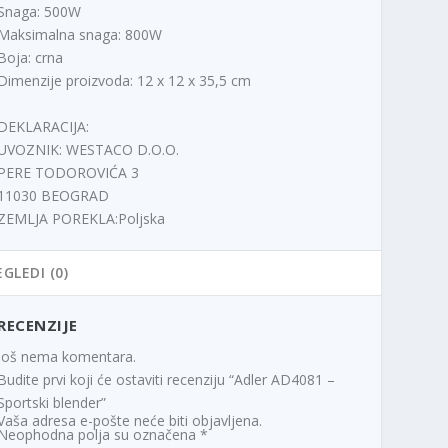
Snaga: 500W
Maksimalna snaga: 800W
Boja: crna
Dimenzije proizvoda: 12 x 12 x 35,5 cm
DEKLARACIJA:
UVOZNIK: WESTACO D.O.O.
PERE TODOROVIĆA 3
11030 BEOGRAD
ZEMLJA POREKLA:Poljska
EGLEDI (0)
RECENZIJE
Još nema komentara.
Budite prvi koji će ostaviti recenziju “Adler AD4081 –
Sportski blender”
Vaša adresa e-pošte neće biti objavljena.
Neophodna polja su označena
*