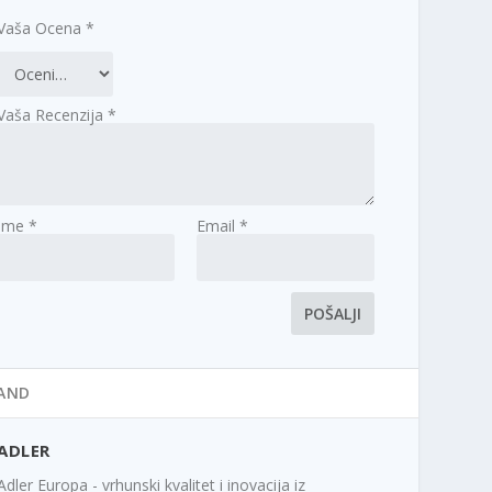
Vaša Ocena
*
Vaša Recenzija
*
Ime
*
Email
*
AND
ADLER
Adler Europa - vrhunski kvalitet i inovacija iz