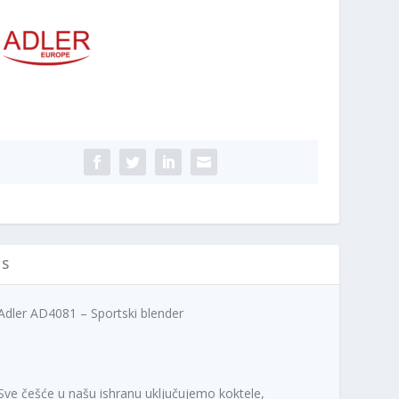
ičina
IS
Adler AD4081 – Sportski blender
Sve češće u našu ishranu uključujemo koktele,