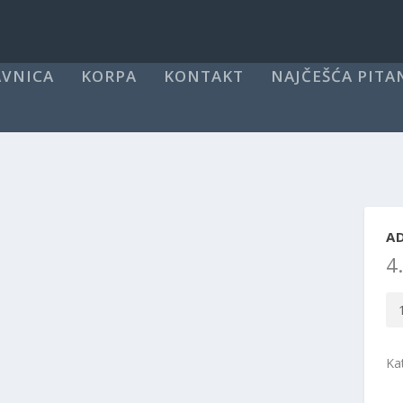
VNICA
KORPA
KONTAKT
NAJČEŠĆA PITA
AD
4
Ad
AD
-
Ka
Spo
bl