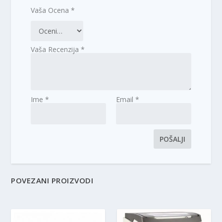
Vaša Ocena
*
Vaša Recenzija
*
Ime
*
Email
*
POVEZANI PROIZVODI