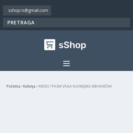
sshop.rs@gmail.com
Početna
/
Kuhinja
/ ARDES 1PA3M VAGA KUHINJSKA MEHANIČKA