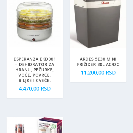
ESPERANZA EKD001
ARDES 5E30 MINI
– DEHIDRATOR ZA
FRIŽIDER 30L AC/DC
HRANU, PEČURKE,
11.200,00
RSD
VOĆE, POVRĆE,
BILJKE I CVEĆE.
4.470,00
RSD