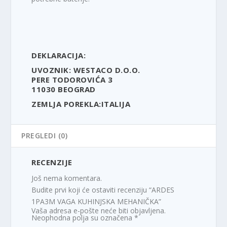
DEKLARACIJA:
UVOZNIK: WESTACO D.O.O.
PERE TODOROVIĆA 3
11030 BEOGRAD
ZEMLJA POREKLA:ITALIJA
PREGLEDI (0)
RECENZIJE
Još nema komentara.
Budite prvi koji će ostaviti recenziju “ARDES
1PA3M VAGA KUHINJSKA MEHANIČKA”
Vaša adresa e-pošte neće biti objavljena.
Neophodna polja su označena
*