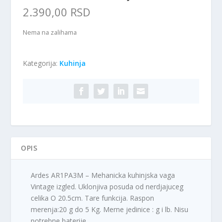
2.390,00
RSD
Nema na zalihama
Kategorija:
Kuhinja
OPIS
Ardes AR1PA3M – Mehanicka kuhinjska vaga
Vintage izgled. Uklonjiva posuda od nerdjajuceg
celika O 20.5cm. Tare funkcija. Raspon
merenja:20 g do 5 Kg. Merne jedinice : g i lb. Nisu
potrebne baterije.