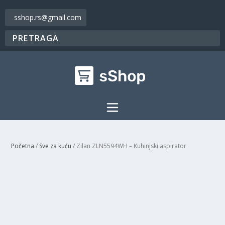
sshop.rs@gmail.com
Početna
/
Sve za kuću
/ Zilan ZLN5594WH – Kuhinjski aspirator