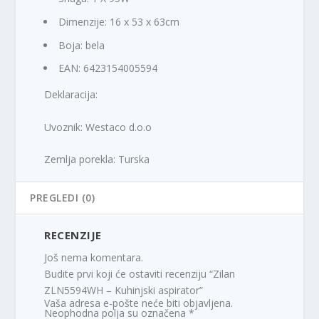
Dimenzije: 16 x 53 x 63cm
Boja: bela
EAN: 6423154005594
Deklaracija:
Uvoznik: Westaco d.o.o
Zemlja porekla: Turska
PREGLEDI (0)
RECENZIJE
Još nema komentara.
Budite prvi koji će ostaviti recenziju “Zilan
ZLN5594WH – Kuhinjski aspirator”
Vaša adresa e-pošte neće biti objavljena.
Neophodna polja su označena
*