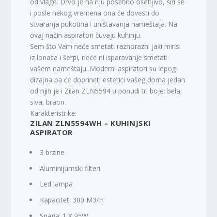
od vlage. Drvo je na nju posebno osetljivo, širi se
i posle nekog vremena ona će dovesti do
stvaranja pukotina i uništavanja nameštaja. Na
ovaj način aspiratori čuvaju kuhinju.
Sem što Vam neće smetati raznorazni jaki mirisi
iz lonaca i šerpi, neće ni isparavanje smetati
vašem nameštaju. Moderni aspiratori su lepog
dizajna pa će doprineti estetici vašeg doma jedan
od njih je i Zilan ZLN5594 u ponudi tri boje: bela,
siva, braon.
Karakteristrike:
ZILAN ZLN5594WH – KUHINJSKI
ASPIRATOR
3 brzine
Aluminijumski filteri
Led lampa
Kapacitet: 300 M3/H
Snaga: 1 X 95W