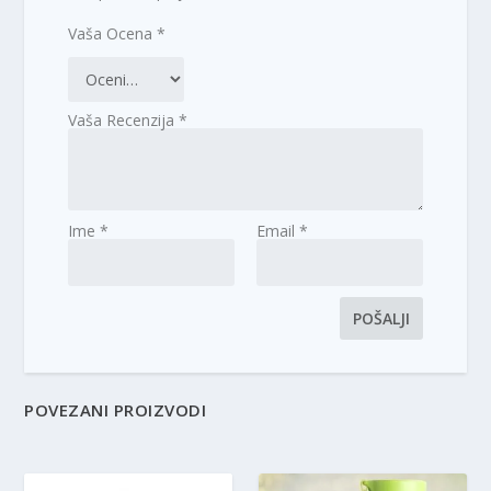
Vaša Ocena
*
Vaša Recenzija
*
Ime
*
Email
*
POVEZANI PROIZVODI