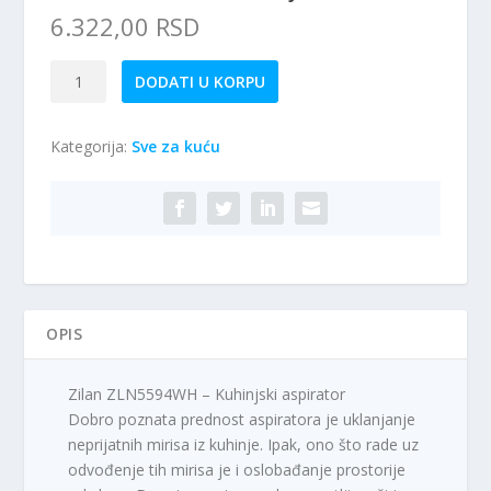
6.322,00
RSD
Zilan
DODATI U KORPU
ZLN5594WH
-
Kategorija:
Sve za kuću
Kuhinjski
aspirator
količina
OPIS
Zilan ZLN5594WH – Kuhinjski aspirator
Dobro poznata prednost aspiratora je uklanjanje
neprijatnih mirisa iz kuhinje. Ipak, ono što rade uz
odvođenje tih mirisa je i oslobađanje prostorije