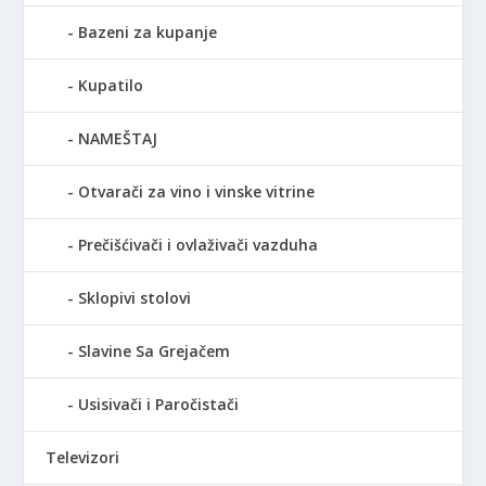
Bazeni za kupanje
Kupatilo
NAMEŠTAJ
Otvarači za vino i vinske vitrine
Prečišćivači i ovlaživači vazduha
Sklopivi stolovi
Slavine Sa Grejačem
Usisivači i Paročistači
Televizori