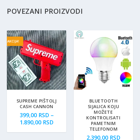
POVEZANI PROIZVODI
AKCIJA!
SUPREME PIŠTOLJ
BLUETOOTH
CASH CANNON
SIJALICA KOJU
MOŽETE
399,00
RSD
–
KONTROLISATI
R
1.890,00
RSD
PAMETNIM
a
TELEFONOM
s
2.390,00
RSD