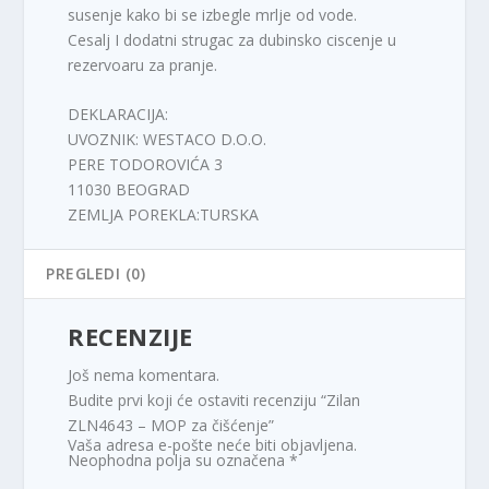
susenje kako bi se izbegle mrlje od vode.
Cesalj I dodatni strugac za dubinsko ciscenje u
rezervoaru za pranje.
DEKLARACIJA:
UVOZNIK: WESTACO D.O.O.
PERE TODOROVIĆA 3
11030 BEOGRAD
ZEMLJA POREKLA:TURSKA
PREGLEDI (0)
RECENZIJE
Još nema komentara.
Budite prvi koji će ostaviti recenziju “Zilan
ZLN4643 – MOP za čišćenje”
Vaša adresa e-pošte neće biti objavljena.
Neophodna polja su označena
*