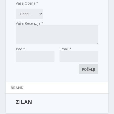
Vaša Ocena
*
Vaša Recenzija
*
Ime
*
Email
*
BRAND
ZILAN