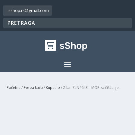
sshop.rs@gmail.com
Početna
/
Sve za kuću
/
Kupatilo
/ Zilan ZLN4643 – MOP za čišćenje