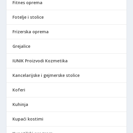
0
0
Fitnes oprema
6
0
R
Fotelje i stolice
,
S
0
D
Frizerska oprema
0
.
Grejalice
R
S
IUNIK Proizvodi Kozmetika
D
.
Kancelarijske i gejmerske stolice
Koferi
Kuhinja
Kupaći kostimi