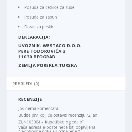
Posuda za cetkice za zube
Posuda za sapun
Drzac za peskir
DEKLARACIJA:
UVOZNIK: WESTACO D.O.O.
PERE TODOROVIĆA 3
11030 BEOGRAD
ZEMLJA POREKLA:TURSKA
PREGLEDI (0)
RECENZIJE
Još nema komentara.
Budite prvi koji će ostaviti recenziju “Zilan
ZLN1039BI – Kupatilsko ogledalo”
Vaša adresa e-pošte neće biti objavljena.
Neophodna polja su označena
*