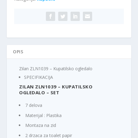
ogledalo
količina
OPIS
Zilan ZLN1039 – Kupatilsko ogledalo
SPECIFIKACIJA
ZILAN ZLN1039 – KUPATILSKO
OGLEDALO – SET
7 delova
Materijal : Plastika
Montaza na zid
2 drzaca za toalet papir