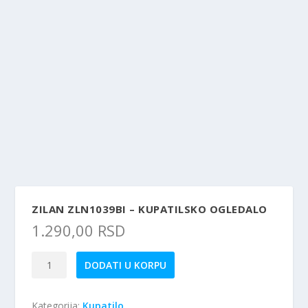
ZILAN ZLN1039BI – KUPATILSKO OGLEDALO
1.290,00
RSD
Zilan
DODATI U KORPU
ZLN1039BI
-
Kategorija:
Kupatilo
Kupatilsko