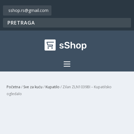
sshop.rs@gmail.com
Početna
/
Sve za kuću
/
Kupatilo
/ Zilan ZLN1039BI – Kupatilsko
ogledalo