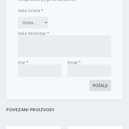
Vaša Ocena
*
Vaša Recenzija
*
Ime
*
Email
*
POVEZANI PROIZVODI