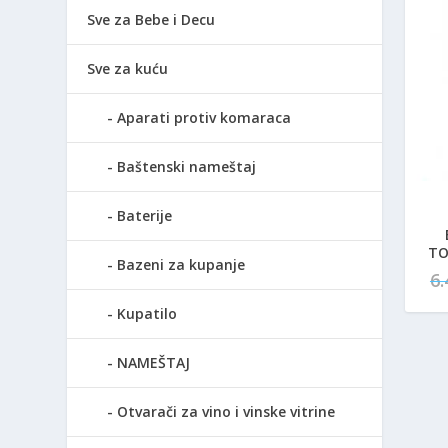
Sve za Bebe i Decu
Sve za kuću
Aparati protiv komaraca
Baštenski nameštaj
Baterije
TO
Bazeni za kupanje
6
Kupatilo
NAMEŠTAJ
Otvarači za vino i vinske vitrine