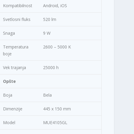
Kompatibilnost
Android, iOS
Svetlosni fluks
520 lm
Snaga
9 W
Temperatura
2600 – 5000 K
boje
Vek trajanja
25000 h
Opšte
Boja
Bela
Dimenzije
445 x 150 mm
Model
MUE4105GL