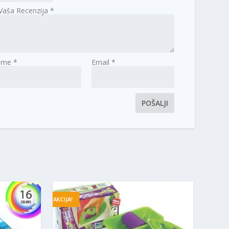
Vaša Recenzija
*
Ime
*
Email
*
AKCIJA!