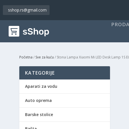
sshop.rs@gmail.com
PRODA
Početna
/
Sve za kuću
/ Stona Lampa Xiaomi Mi LED Desk Lamp 1S E
KATEGORIJE
Aparati za vodu
Auto oprema
Barske stolice
Bašta