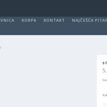
VNICA
KORPA
KONTAKT
NAJČEŠĆA PITA
U
ST
5
Ne
Ka