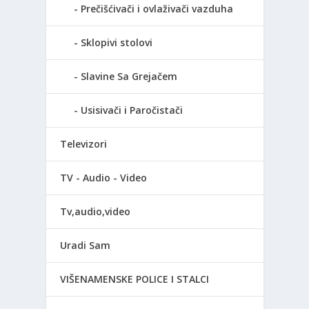
Prečišćivači i ovlaživači vazduha
Sklopivi stolovi
Slavine Sa Grejačem
Usisivači i Paročistači
Televizori
TV - Audio - Video
Tv,audio,video
Uradi Sam
VIŠENAMENSKE POLICE I STALCI