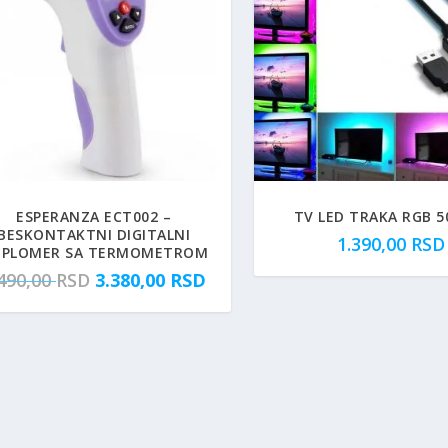
ESPERANZA ECT002 –
TV LED TRAKA RGB 5
BESKONTAKTNI DIGITALNI
1.390,00
RSD
PLOMER SA TERMOMETROM
O
T
.490,00
RSD
3.380,00
RSD
r
r
i
e
g
n
i
u
n
t
a
n
l
a