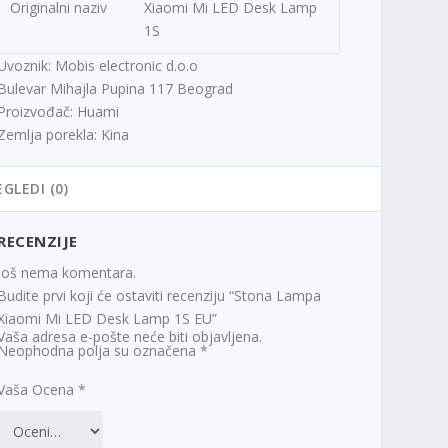
Originalni naziv
Xiaomi Mi LED Desk Lamp
1S
Uvoznik: Mobis electronic d.o.o
Bulevar Mihajla Pupina 117 Beograd
Proizvođač: Huami
Zemlja porekla: Kina
EGLEDI (0)
RECENZIJE
Još nema komentara.
Budite prvi koji će ostaviti recenziju “Stona Lampa
Xiaomi Mi LED Desk Lamp 1S EU”
Vaša adresa e-pošte neće biti objavljena.
Neophodna polja su označena
*
Vaša Ocena
*