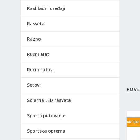
Rashladni uređaji
Rasveta
Razno
Ručni alat
Ručni satovi
Setovi
POVE
Solarna LED rasveta
Sport i putovanje
AKCIJA!
Sportska oprema