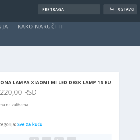
0 STAVKI
NJA
KAKO NARUČITI
ONA LAMPA XIAOMI MI LED DESK LAMP 1S EU
.220,00
RSD
ma na zalihama
tegorija:
Sve za kuću