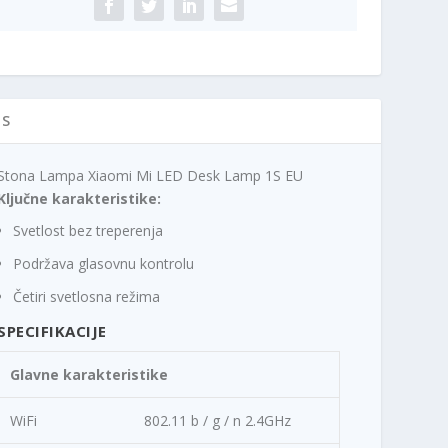
IS
Stona Lampa Xiaomi Mi LED Desk Lamp 1S EU
Ključne karakteristike:
Svetlost bez treperenja
Podržava glasovnu kontrolu
Četiri svetlosna režima
SPECIFIKACIJE
Glavne karakteristike
WiFi
802.11 b / g / n 2.4GHz