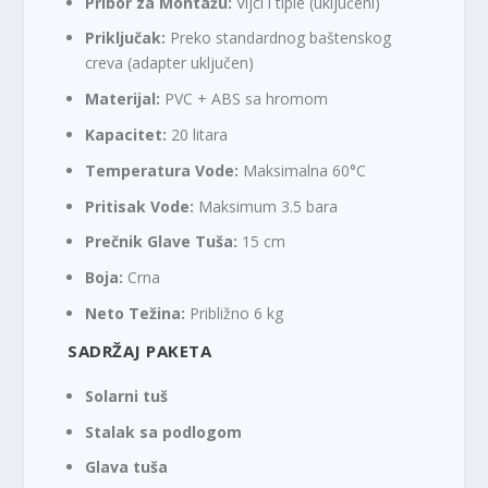
Pribor za Montažu:
Vijci i tiple (uključeni)
Priključak:
Preko standardnog baštenskog
creva (adapter uključen)
Materijal:
PVC + ABS sa hromom
Kapacitet:
20 litara
Temperatura Vode:
Maksimalna 60°C
Pritisak Vode:
Maksimum 3.5 bara
Prečnik Glave Tuša:
15 cm
Boja:
Crna
Neto Težina:
Približno 6 kg
SADRŽAJ PAKETA
Solarni tuš
Stalak sa podlogom
Glava tuša