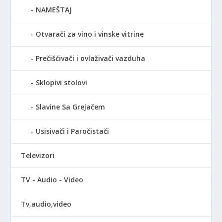
NAMEŠTAJ
Otvarači za vino i vinske vitrine
Prečišćivači i ovlaživači vazduha
Sklopivi stolovi
Slavine Sa Grejačem
Usisivači i Paročistači
Televizori
TV - Audio - Video
Tv,audio,video