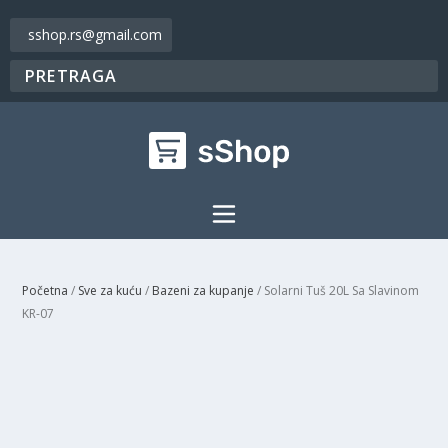
sshop.rs@gmail.com
Početna
/
Sve za kuću
/
Bazeni za kupanje
/ Solarni Tuš 20L Sa Slavinom
KR-07