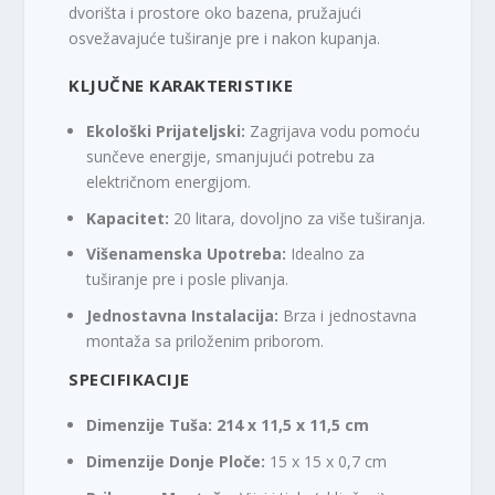
dvorišta i prostore oko bazena, pružajući
osvežavajuće tuširanje pre i nakon kupanja.
KLJUČNE KARAKTERISTIKE
Ekološki Prijateljski:
Zagrijava vodu pomoću
sunčeve energije, smanjujući potrebu za
električnom energijom.
Kapacitet:
20 litara, dovoljno za više tuširanja.
Višenamenska Upotreba:
Idealno za
tuširanje pre i posle plivanja.
Jednostavna Instalacija:
Brza i jednostavna
montaža sa priloženim priborom.
SPECIFIKACIJE
Dimenzije Tuša: 214 x 11,5 x 11,5 cm
Dimenzije Donje Ploče:
15 x 15 x 0,7 cm