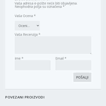
Vaša adresa e-pošte neće biti objavljena.
Neophodna polja su označena
*
Vaša Ocena
*
Vaša Recenzija
*
Ime
*
Email
*
POVEZANI PROIZVODI