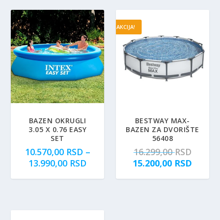
AKCIJA!
BAZEN OKRUGLI
BESTWAY MAX-
3.05 X 0.76 EASY
BAZEN ZA DVORIŠTE
SET
56408
O
10.570,00
RSD
–
16.299,00
RSD
R
r
T
13.990,00
RSD
15.200,00
RSD
a
i
r
s
g
e
p
i
n
o
n
u
n
a
t