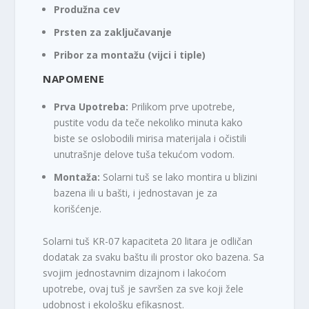
Produžna cev
Prsten za zaključavanje
Pribor za montažu (vijci i tiple)
NAPOMENE
Prva Upotreba:
Prilikom prve upotrebe,
pustite vodu da teče nekoliko minuta kako
biste se oslobodili mirisa materijala i očistili
unutrašnje delove tuša tekućom vodom.
Montaža:
Solarni tuš se lako montira u blizini
bazena ili u bašti, i jednostavan je za
korišćenje.
Solarni tuš KR-07 kapaciteta 20 litara je odličan
dodatak za svaku baštu ili prostor oko bazena. Sa
svojim jednostavnim dizajnom i lakoćom
upotrebe, ovaj tuš je savršen za sve koji žele
udobnost i ekološku efikasnost.