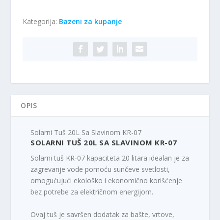
Kategorija:
Bazeni za kupanje
OPIS
Solarni Tuš 20L Sa Slavinom KR-07
SOLARNI TUŠ 20L SA SLAVINOM KR-07
Solarni tuš KR-07 kapaciteta 20 litara idealan je za
zagrevanje vode pomoću sunčeve svetlosti,
omogućujući ekološko i ekonomično korišćenje
bez potrebe za električnom energijom.
Ovaj tuš je savršen dodatak za bašte, vrtove,