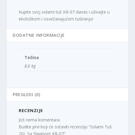
Kupite svoj solarni tuš KR-07 danas i uživajte u
ekološkom i osvežavajućem tuširanju!
DODATNE INFORMACIJE
Težina
8,6 kg
PREGLEDI (0)
RECENZIJE
Još nema komentara.
Budite prvi koji će ostaviti recenziju “Solarni Tuš
20L Sa Slavinom KR-07”