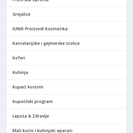
0
D
0
.
Grejalice
R
IUNIK Proizvodi Kozmetika
S
D
Kancelarijske i gejmerske stolice
.
Koferi
Kuhinja
Kupaći kostimi
Kupatilski program
Lepota & Zdravlje
Mali kućni i kuhinjski aparati