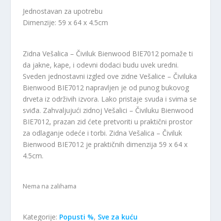
i
u
n
t
Jednostavan za upotrebu
a
n
Dimenzije: 59 x 64 x 4.5cm
l
a
n
c
Zidna Vešalica – Čiviluk Bienwood BIE7012 pomaže ti
a
e
c
n
da jakne, kape, i odevni dodaci budu uvek uredni.
e
a
Sveden jednostavni izgled ove zidne Vešalice – Čiviluka
n
j
Bienwood BIE7012 napravljen je od punog bukovog
a
e
drveta iz održivih izvora. Lako pristaje svuda i svima se
j
:
sviđa. Zahvaljujući zidnoj Vešalici – Čiviluku Bienwood
e
3
BIE7012, prazan zid ćete pretvoriti u praktični prostor
b
.
za odlaganje odeće i torbi. Zidna Vešalica – Čiviluk
i
5
Bienwood BIE7012 je praktičnih dimenzija 59 x 64 x
l
3
4.5cm.
a
0
:
,
4
0
Nema na zalihama
.
0
1
9
R
Kategorije:
Popusti %
,
Sve za kuću