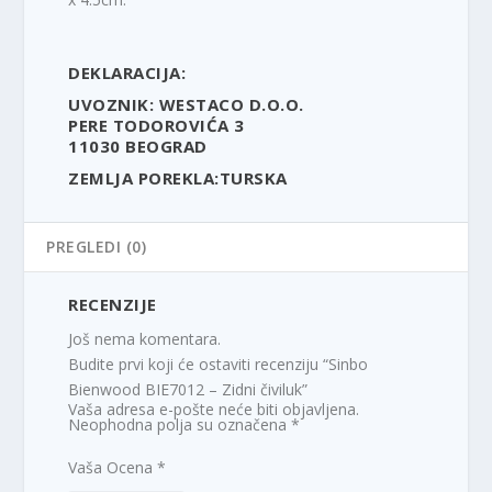
DEKLARACIJA:
UVOZNIK: WESTACO D.O.O.
PERE TODOROVIĆA 3
11030 BEOGRAD
ZEMLJA POREKLA:TURSKA
PREGLEDI (0)
RECENZIJE
Još nema komentara.
Budite prvi koji će ostaviti recenziju “Sinbo
Bienwood BIE7012 – Zidni čiviluk”
Vaša adresa e-pošte neće biti objavljena.
Neophodna polja su označena
*
Vaša Ocena
*