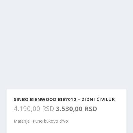
SINBO BIENWOOD BIE7012 – ZIDNI ČIVILUK
O
T
4.190,00
RSD
3.530,00
RSD
r
r
i
e
Materijal: Puno bukovo drvo
g
n