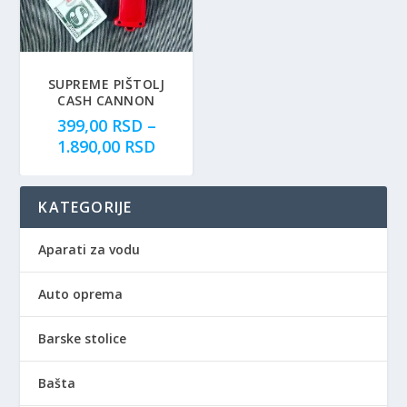
SUPREME PIŠTOLJ
CASH CANNON
399,00
RSD
–
R
1.890,00
RSD
a
s
KATEGORIJE
p
o
n
Aparati za vodu
c
e
Auto oprema
n
a
Barske stolice
:
o
Bašta
d