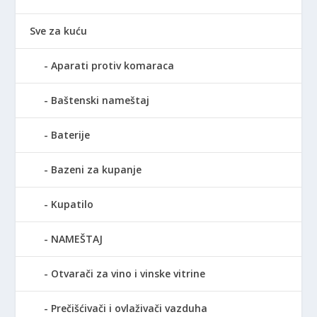
Sve za kuću
Aparati protiv komaraca
Baštenski nameštaj
Baterije
Bazeni za kupanje
Kupatilo
NAMEŠTAJ
Otvarači za vino i vinske vitrine
Prečišćivači i ovlaživači vazduha