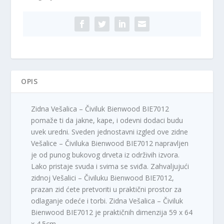
0
S
,
D
0
.
0
R
S
OPIS
D
.
Zidna Vešalica – Čiviluk Bienwood BIE7012
pomaže ti da jakne, kape, i odevni dodaci budu
uvek uredni. Sveden jednostavni izgled ove zidne
Vešalice – Čiviluka Bienwood BIE7012 napravljen
je od punog bukovog drveta iz održivih izvora.
Lako pristaje svuda i svima se sviđa. Zahvaljujući
zidnoj Vešalici – Čiviluku Bienwood BIE7012,
prazan zid ćete pretvoriti u praktični prostor za
odlaganje odeće i torbi. Zidna Vešalica – Čiviluk
Bienwood BIE7012 je praktičnih dimenzija 59 x 64
x 4.5cm.