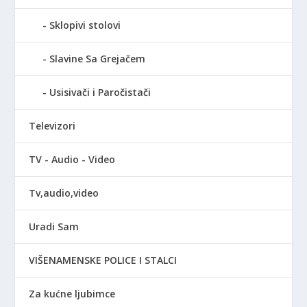
Sklopivi stolovi
Slavine Sa Grejačem
Usisivači i Paročistači
Televizori
TV - Audio - Video
Tv,audio,video
Uradi Sam
VIŠENAMENSKE POLICE I STALCI
Za kućne ljubimce