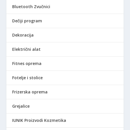
3
Bluetooth Zvučnici
9
9
Dečiji program
,
0
Dekoracija
0
Električni alat
R
S
D
Fitnes oprema
d
o
Fotelje i stolice
1
.
Frizerska oprema
8
9
Grejalice
0
,
IUNIK Proizvodi Kozmetika
0
0