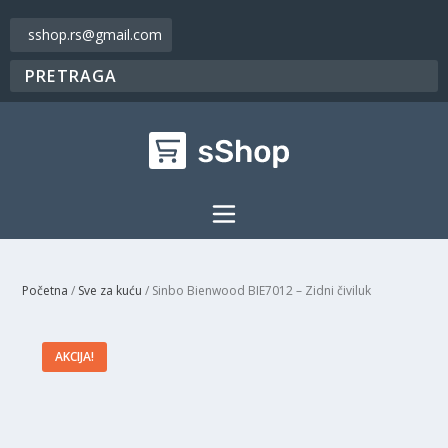
sshop.rs@gmail.com
Početna
/
Sve za kuću
/ Sinbo Bienwood BIE7012 – Zidni čiviluk
AKCIJA!