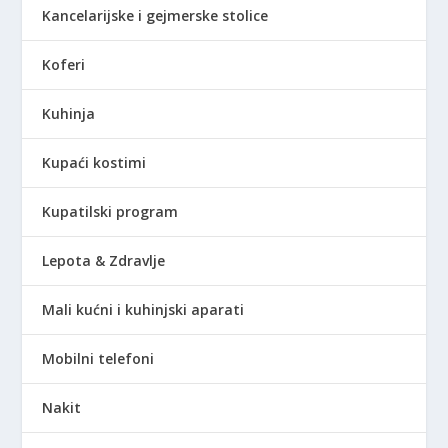
Kancelarijske i gejmerske stolice
R
Koferi
S
D
Kuhinja
Kupaći kostimi
Kupatilski program
Lepota & Zdravlje
Mali kućni i kuhinjski aparati
Mobilni telefoni
Nakit