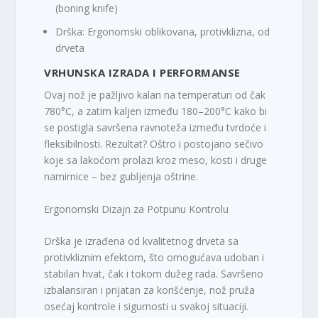
(boning knife)
Drška:
Ergonomski oblikovana, protivklizna, od
drveta
VRHUNSKA IZRADA I PERFORMANSE
Ovaj nož je pažljivo
kalan na temperaturi od čak
780°C
, a zatim
kaljen između 180–200°C
kako bi
se postigla savršena ravnoteža između
tvrdoće i
fleksibilnosti
. Rezultat? Oštro i postojano sečivo
koje sa lakoćom prolazi kroz meso, kosti i druge
namirnice – bez gubljenja oštrine.
Ergonomski Dizajn za Potpunu Kontrolu
Drška je izrađena od kvalitetnog drveta sa
protivkliznim efektom
, što omogućava udoban i
stabilan hvat, čak i tokom dužeg rada. Savršeno
izbalansiran i prijatan za korišćenje, nož pruža
osećaj kontrole i sigurnosti u svakoj situaciji.