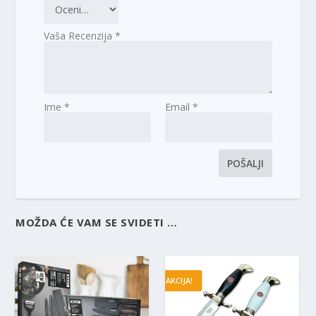
Vaša Recenzija
*
Ime
*
Email
*
MOŽDA ĆE VAM SE SVIDETI …
AKCIJA!