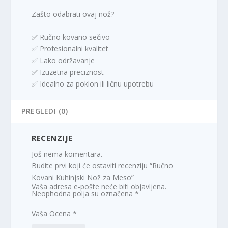
Zašto odabrati ovaj nož?
✅ Ručno kovano sečivo
✅ Profesionalni kvalitet
✅ Lako održavanje
✅ Izuzetna preciznost
✅ Idealno za poklon ili ličnu upotrebu
PREGLEDI (0)
RECENZIJE
Još nema komentara.
Budite prvi koji će ostaviti recenziju “Ručno
Kovani Kuhinjski Nož za Meso”
Vaša adresa e-pošte neće biti objavljena.
Neophodna polja su označena
*
Vaša Ocena
*