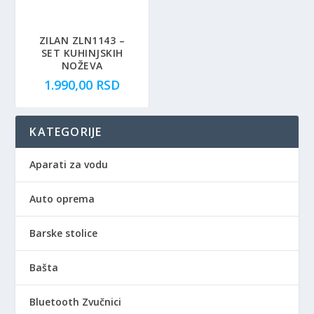
S
D
.
ZILAN ZLN1143 –
SET KUHINJSKIH
NOŽEVA
1.990,00
RSD
KATEGORIJE
Aparati za vodu
Auto oprema
Barske stolice
Bašta
Bluetooth Zvučnici