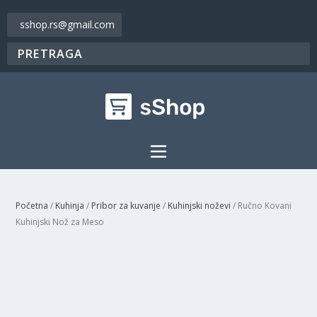
sshop.rs@gmail.com
Početna
/
Kuhinja
/
Pribor za kuvanje
/
Kuhinjski noževi
/ Ručno Kovani
Kuhinjski Nož za Meso