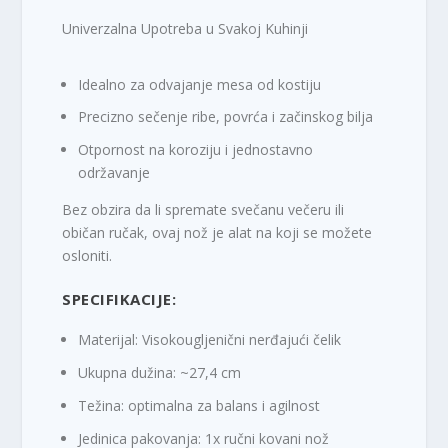
Univerzalna Upotreba u Svakoj Kuhinji
Idealno za
odvajanje mesa od kostiju
Precizno sečenje
ribe, povrća i začinskog bilja
Otpornost na koroziju
i jednostavno
održavanje
Bez obzira da li spremate svečanu večeru ili
običan ručak, ovaj nož je alat na koji se možete
osloniti.
SPECIFIKACIJE:
Materijal: Visokougljenični nerđajući čelik
Ukupna dužina: ~27,4 cm
Težina: optimalna za balans i agilnost
Jedinica pakovanja: 1x ručni kovani nož