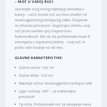
– MOĆ U VAŠOJ RUCI
Upoznajte svog novog najboljeg saveznika u
kuhinji –
ručno kovani nož za meso
izrađen od
visokougljeničnog nerđajućeg čelika
. Dizajniran
za vrhunsku preciznost i dugotrajnu oštrinu, ovaj
nož pruža savršen spoj majstorstva i
funkcionalnosti. Bilo da ste profesionalni kuvar ili
entuzijasta u sopstvenoj kuhinji – ovaj nož će
podići vaše kuvanje na viši nivo.
GLAVNE KARAKTERISTIKE:
Dužina sečiva:
14,6 cm
Dužina drške:
12,8 cm
Materijal sečiva:
Visokougljenični nerđajući čelik
Ugao sečenja:
>60° – za maksimalnu
preciznost
Tip noža:
Profesionalni nož za odvajanje mesa