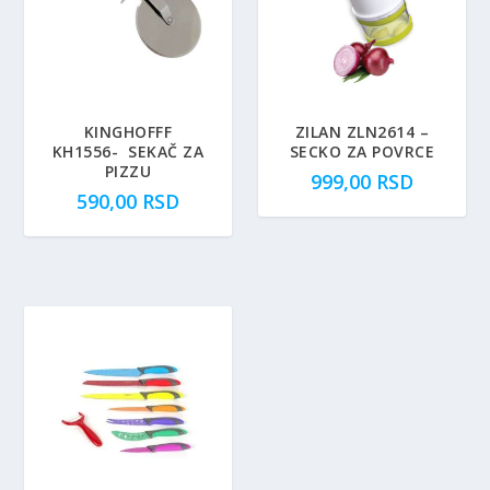
n
a
a
j
j
e
e
:
b
3
KINGHOFFF
ZILAN ZLN2614 –
i
.
KH1556- SEKAČ ZA
SECKO ZA POVRCE
l
5
PIZZU
999,00
RSD
a
0
590,00
RSD
:
0
5
,
.
0
9
0
9
0
R
,
S
0
D
0
.
R