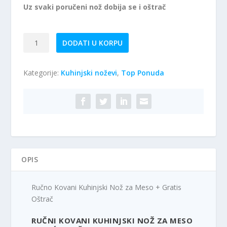
Uz svaki poručeni nož dobija se i oštrač
Ručno
DODATI U KORPU
Kovani
Kuhinjski
Kategorije:
Kuhinjski noževi
,
Top Ponuda
Nož
za
Meso
količina
OPIS
Ručno Kovani Kuhinjski Nož za Meso + Gratis
Oštrač
RUČNI KOVANI KUHINJSKI NOŽ ZA MESO