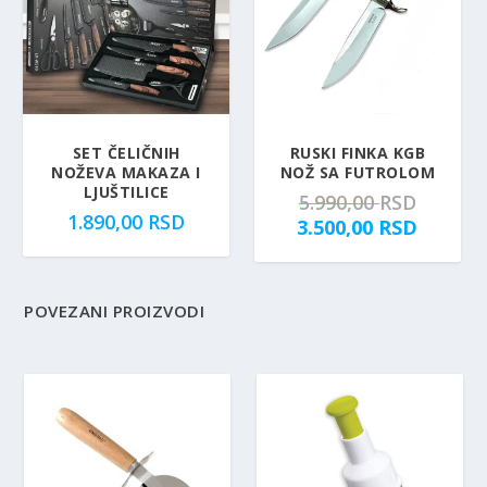
SET ČELIČNIH
RUSKI FINKA KGB
NOŽEVA MAKAZA I
NOŽ SA FUTROLOM
LJUŠTILICE
O
5.990,00
RSD
1.890,00
RSD
r
T
3.500,00
RSD
i
r
g
e
i
n
POVEZANI PROIZVODI
n
u
a
t
l
n
n
a
a
c
c
e
e
n