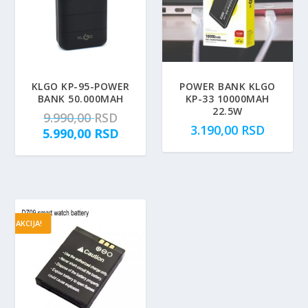
KLGO KP-95-POWER
POWER BANK KLGO
BANK 50.000MAH
KP-33 10000MAH
22.5W
O
9.990,00
RSD
3.190,00
RSD
r
T
5.990,00
RSD
i
r
g
e
i
n
n
u
a
t
AKCIJA!
l
n
n
a
a
c
c
e
e
n
n
a