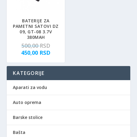
a
j
j
e
e
:
BATERIJE ZA
PAMETNI SATOVI DZ
b
5
09, GT-08 3.7V
i
.
380MAH
l
9
O
500,00
RSD
a
9
r
T
450,00
RSD
:
0
i
r
9
,
g
e
.
0
KATEGORIJE
i
n
9
0
n
u
9
a
t
Aparati za vodu
0
R
l
n
,
S
n
a
Auto oprema
0
D
a
c
0
.
c
e
Barske stolice
e
n
R
n
a
Bašta
S
a
j