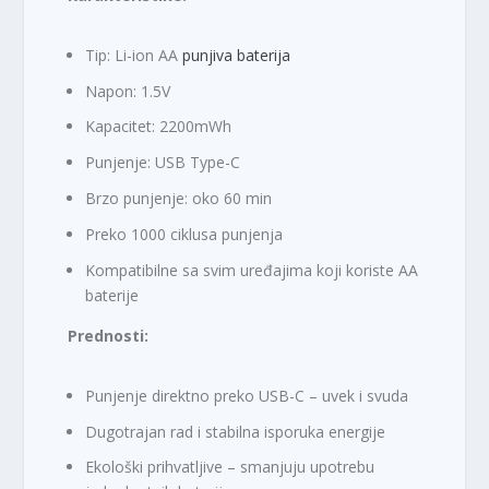
Tip: Li-ion AA
punjiva baterija
Napon: 1.5V
Kapacitet: 2200mWh
Punjenje: USB Type-C
Brzo punjenje: oko 60 min
Preko 1000 ciklusa punjenja
Kompatibilne sa svim uređajima koji koriste AA
baterije
Prednosti:
Punjenje direktno preko USB-C – uvek i svuda
Dugotrajan rad i stabilna isporuka energije
Ekološki prihvatljive – smanjuju upotrebu