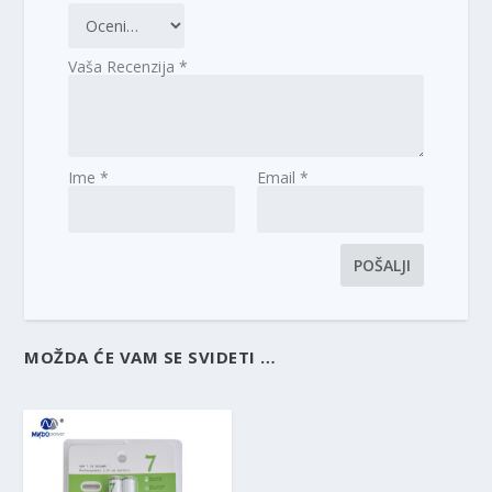
Vaša Recenzija
*
Ime
*
Email
*
MOŽDA ĆE VAM SE SVIDETI …