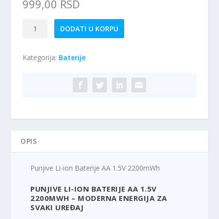
999,00
RSD
Punjive
DODATI U KORPU
Li-
ion
Kategorija:
Baterije
Baterije
AA
1.5V
2200mWh
količina
OPIS
Punjive Li-ion Baterije AA 1.5V 2200mWh
PUNJIVE LI-ION BATERIJE AA 1.5V
2200MWH – MODERNA ENERGIJA ZA
SVAKI UREĐAJ