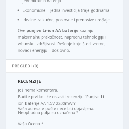
jednokratnih baterija
Ekonomične – jedna investicija traje godinama
Idealne za kućne, poslovne i prenosive uređaje
Ove
punjive Li-ion AA baterije
spajaju
maksimalnu praktičnost, naprednu tehnologiju i
vrhunsku izdržljivost. Rešenje koje štedi vreme,
novac i energiju – doslovno.
PREGLEDI (0)
RECENZIJE
Još nema komentara.
Budite prvi koji će ostaviti recenziju “Punjive Li-
ion Baterije AA 1.5V 2200mWh”
Vaša adresa e-pošte neće biti objavljena.
Neophodna polja su označena
*
Vaša Ocena
*