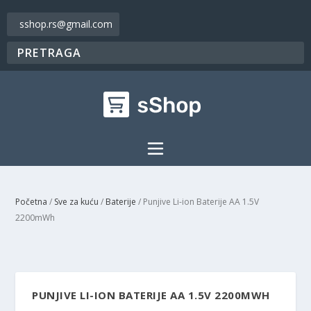
sshop.rs@gmail.com
Početna
/
Sve za kuću
/
Baterije
/ Punjive Li-ion Baterije AA 1.5V
2200mWh
PUNJIVE LI-ION BATERIJE AA 1.5V 2200MWH