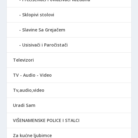
Sklopivi stolovi
Slavine Sa Grejačem
Usisivači i Paročistači
Televizori
TV - Audio - Video
Tv,audio,video
Uradi Sam
VIŠENAMENSKE POLICE I STALCI
Za kućne ljubimce