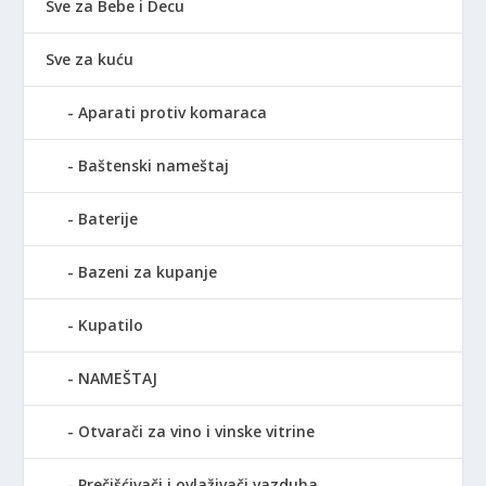
Sve za Bebe i Decu
Sve za kuću
Aparati protiv komaraca
Baštenski nameštaj
Baterije
Bazeni za kupanje
Kupatilo
NAMEŠTAJ
Otvarači za vino i vinske vitrine
Prečišćivači i ovlaživači vazduha