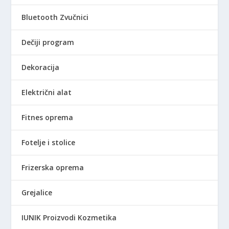
D
j
e
.
Bluetooth Zvučnici
e
:
b
4
Dečiji program
i
5
l
0
Dekoracija
a
,
:
0
Električni alat
5
0
0
0
R
Fitnes oprema
,
S
0
D
Fotelje i stolice
0
.
Frizerska oprema
R
S
Grejalice
D
.
IUNIK Proizvodi Kozmetika