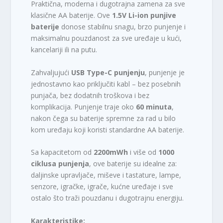
Praktična, moderna i dugotrajna zamena za sve
klasične AA baterije. Ove
1.5V Li-ion punjive
baterije
donose stabilnu snagu, brzo punjenje i
maksimalnu pouzdanost za sve uređaje u kući,
kancelariji ili na putu.
Zahvaljujući
USB Type-C punjenju
, punjenje je
jednostavno kao priključiti kabl – bez posebnih
punjača, bez dodatnih troškova i bez
komplikacija. Punjenje traje oko
60 minuta
,
nakon čega su baterije spremne za rad u bilo
kom uređaju koji koristi standardne AA baterije.
Sa kapacitetom od
2200mWh
i više od
1000
ciklusa punjenja
, ove baterije su idealne za:
daljinske upravljače, miševe i tastature, lampe,
senzore, igračke, igrače, kućne uređaje i sve
ostalo što traži pouzdanu i dugotrajnu energiju.
Karakteristike: