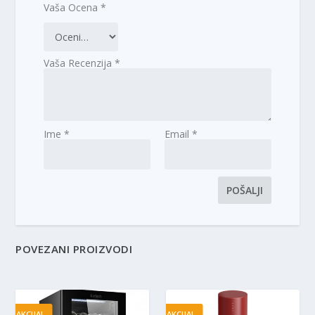
Vaša Ocena
*
Vaša Recenzija
*
Ime
*
Email
*
POVEZANI PROIZVODI
AKCIJA!
AKCIJA!