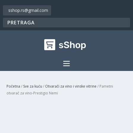
sshop.rs@gmail.com
Početna
/
Sve za kuću
/
Otvarači za vino i vinske vitrine
/ Pametni
otvarač za vino-Prestigio Nemi