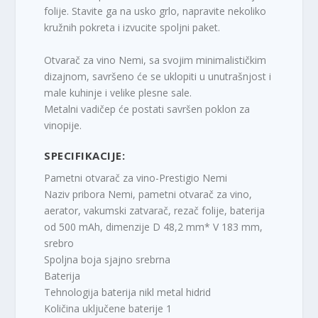
folije. Stavite ga na usko grlo, napravite nekoliko
kružnih pokreta i izvucite spoljni paket.
Otvarač za vino Nemi, sa svojim minimalističkim
dizajnom, savršeno će se uklopiti u unutrašnjost i
male kuhinje i velike plesne sale.
Metalni vadičep će postati savršen poklon za
vinopije.
SPECIFIKACIJE:
Pametni otvarač za vino-Prestigio Nemi
Naziv pribora Nemi, pametni otvarač za vino,
aerator, vakumski zatvarač, rezač folije, baterija
od 500 mAh, dimenzije D 48,2 mm* V 183 mm,
srebro
Spoljna boja sjajno srebrna
Baterija
Tehnologija baterija nikl metal hidrid
Količina uključene baterije 1