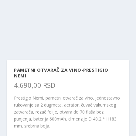
PAMETNI OTVARAČ ZA VINO-PRESTIGIO
NEMI
4.690,00
RSD
Prestigio Nemi, pametni otvarač za vino, jednostavno
rukovanje sa 2 dugmeta, aerator, čuvač vakumskog
zatvarača, rezač folije, otvara do 70 flaša bez
punjenja, baterija 600mAh, dimenzije D 48,2 * H183
mm, srebrna boja.