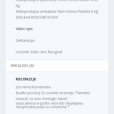
kg
Maloprodajna ambalaža Neto težina Plastika 0 kg
EAN kod 8595248150294
Video opis
Deklaracija:
Uvoznik: Asbis doo Beograd
PREGLEDI (0)
RECENZIJE
Još nema komentara.
Budite prvi koji će ostaviti recenziju “Pametni
otvarač za vino-Prestigio Nemi”
Vaša adresa e-pošte neće biti objavljena.
Neophodna polja su označena
*