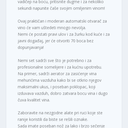
vadičep na bocu, pritisnite dugme i za nekoliko
sekundi napunite čaše svojim omiljenim vinom!
Ovaj praktičan i moderan automatski otvarač za
vino će vam uštedeti mnogo nevolja.
Nemi će postati pravi ulov i za žurku kod kuće i za
javni događaj, jer će otvoriti 70 boca bez
dopunjavanja!
Nemi set sadrži sve što je potrebno i za
profesionalne somelijere i za kućnu upotrebu.
Na primer, sadrži aerator za zasićenje vina
mehurićima vazduha kako bi se otkrio njegov
maksimalni ukus, i poseban poklopac, koji
izduvava vazduh, dobro zatvara bocu vina i dugo
čuva kvalitet vina.
Zaboravite na nezgodne alate pri ruci koje ste
ranije koristili da biste se rešili oznake.
Sada imate poseban nož za lako i brzo sečenje