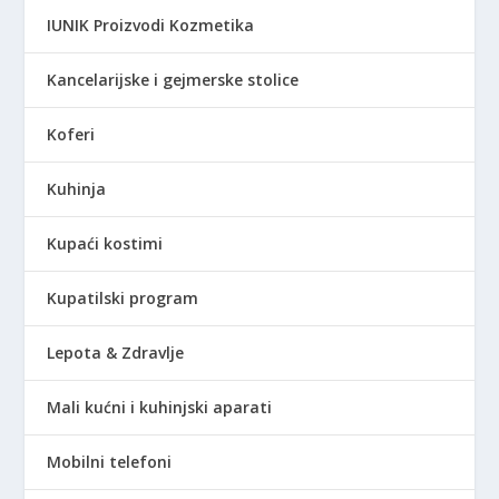
S
IUNIK Proizvodi Kozmetika
D
.
Kancelarijske i gejmerske stolice
Koferi
Kuhinja
Kupaći kostimi
Kupatilski program
Lepota & Zdravlje
Mali kućni i kuhinjski aparati
Mobilni telefoni