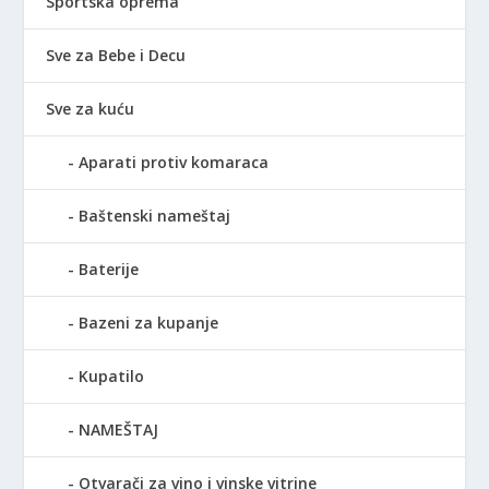
Sportska oprema
Sve za Bebe i Decu
Sve za kuću
Aparati protiv komaraca
Baštenski nameštaj
Baterije
Bazeni za kupanje
Kupatilo
NAMEŠTAJ
Otvarači za vino i vinske vitrine