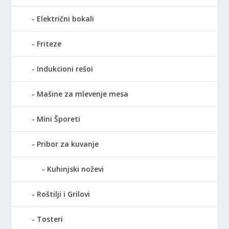
Električni bokali
Friteze
Indukcioni rešoi
Mašine za mlevenje mesa
Mini Šporeti
Pribor za kuvanje
Kuhinjski noževi
Roštilji i Grilovi
Tosteri