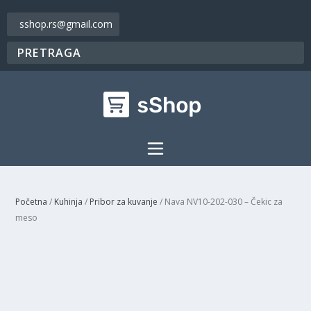
sshop.rs@gmail.com
Početna
/
Kuhinja
/
Pribor za kuvanje
/ Nava NV10-202-030 – Čekic za
meso