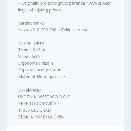
– Originalni proizvod grčkog brenda NAVA iz Acer
linije kuhinjskog pribora.
Karakteristike:
Nava NV10-202-030 – Čekic za meso
Duzina :24cm
Tezina :0.18kg
Sirina : 6cm
Ergonomski dizajn
Rupa za kacenje na zid
Materijal: Nerdjajuci celik
Dekalaracija:
UVOZNIK: WESTACO D.O.O.
PERE TODOROVIĆA 3
11030 BEOGRAD
ZEMLJA POREKLA:Grčka