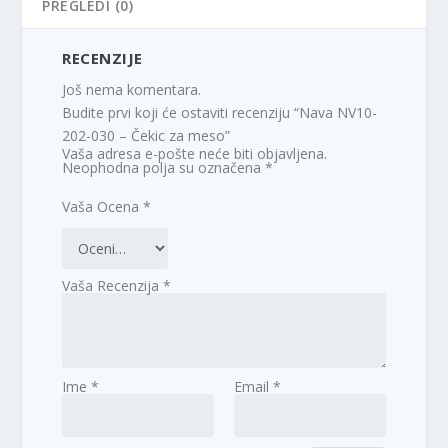
PREGLEDI (0)
RECENZIJE
Još nema komentara.
Budite prvi koji će ostaviti recenziju “Nava NV10-
202-030 – Čekic za meso”
Vaša adresa e-pošte neće biti objavljena.
Neophodna polja su označena
*
Vaša Ocena
*
Vaša Recenzija
*
Ime
*
Email
*