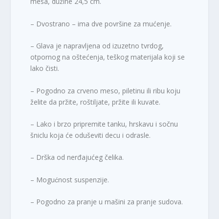
mesa, dužine 24,5 cm.
– Dvostrano – ima dve površine za mućenje.
– Glava je napravljena od izuzetno tvrdog,
otpornog na oštećenja, teškog materijala koji se
lako čisti.
– Pogodno za crveno meso, piletinu ili ribu koju
želite da pržite, roštiljate, pržite ili kuvate.
– Lako i brzo pripremite tanku, hrskavu i sočnu
šniclu koja će oduševiti decu i odrasle.
– Drška od nerđajućeg čelika.
– Mogućnost suspenzije.
– Pogodno za pranje u mašini za pranje sudova.