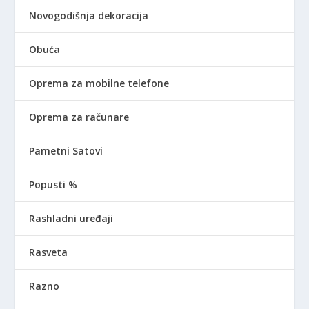
Novogodišnja dekoracija
Obuća
Oprema za mobilne telefone
Oprema za računare
Pametni Satovi
Popusti %
Rashladni uređaji
Rasveta
Razno