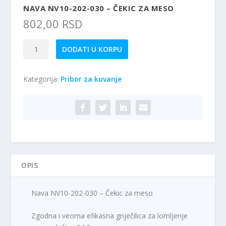
NAVA NV10-202-030 – ČEKIC ZA MESO
802,00
RSD
Nava
DODATI U KORPU
NV10-
202-
Kategorija:
Pribor za kuvanje
030
-
Čekic
za
meso
količina
OPIS
Nava NV10-202-030 – Čekic za meso
Zgodna i veoma efikasna gnječilica za lomljenje