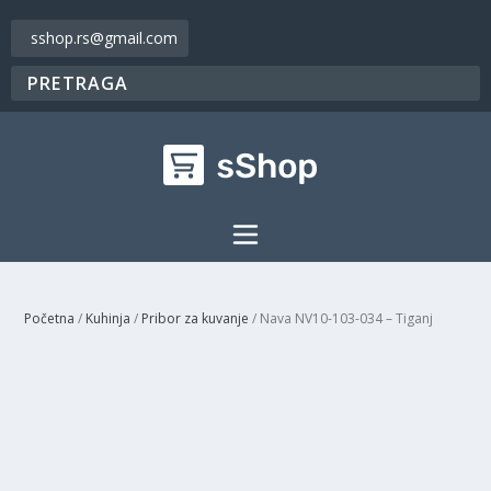
sshop.rs@gmail.com
Početna
/
Kuhinja
/
Pribor za kuvanje
/ Nava NV10-103-034 – Tiganj