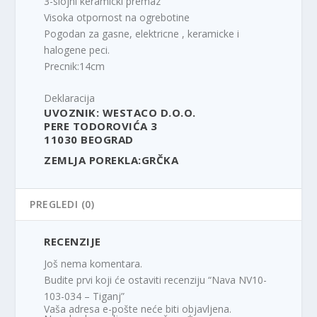
3-slojni keramicki premaz
Visoka otpornost na ogrebotine
Pogodan za gasne, elektricne , keramicke i
halogene peci.
Precnik:14cm
Deklaracija
UVOZNIK: WESTACO D.O.O.
PERE TODOROVIĆA 3
11030 BEOGRAD
ZEMLJA POREKLA:GRČKA
PREGLEDI (0)
RECENZIJE
Još nema komentara.
Budite prvi koji će ostaviti recenziju “Nava NV10-
103-034 – Tiganj”
Vaša adresa e-pošte neće biti objavljena.