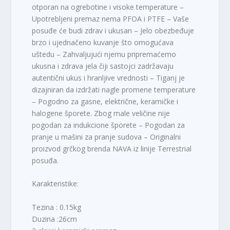
otporan na ogrebotine i visoke temperature –
Upotrebljeni premaz nema PFOA i PTFE – Vaše
posuđe će budi zdrav i ukusan – Jelo obezbeđuje
brzo i ujednačeno kuvanje što omogućava
uštedu – Zahvaljujući njemu pripremaćemo
ukusna i zdrava jela čiji sastojci zadržavaju
autentični ukus i hranljive vrednosti – Tiganj je
dizajniran da izdržati nagle promene temperature
– Pogodno za gasne, električne, keramičke i
halogene šporete. Zbog male veličine nije
pogodan za indukcione šporete – Pogodan za
pranje u mašini za pranje sudova – Originalni
proizvod grčkog brenda NAVA iz linije Terrestrial
posuđa.
Karakteristike:
Tezina : 0.15kg
Duzina :26cm