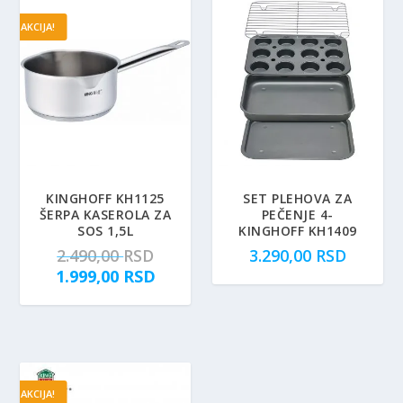
AKCIJA!
KINGHOFF KH1125
SET PLEHOVA ZA
ŠERPA KASEROLA ZA
PEČENJE 4-
SOS 1,5L
KINGHOFF KH1409
O
2.490,00
RSD
3.290,00
RSD
r
T
1.999,00
RSD
i
r
g
e
i
n
n
u
a
t
AKCIJA!
l
n