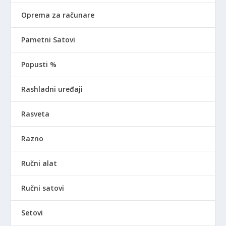
Oprema za računare
Pametni Satovi
Popusti %
Rashladni uređaji
Rasveta
Razno
Ručni alat
Ručni satovi
Setovi