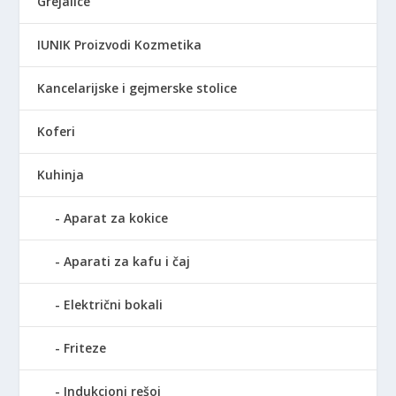
Grejalice
R
S
IUNIK Proizvodi Kozmetika
D
.
Kancelarijske i gejmerske stolice
Koferi
Kuhinja
Aparat za kokice
Aparati za kafu i čaj
Električni bokali
Friteze
Indukcioni rešoi