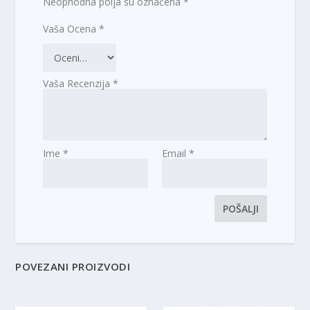
Neophodna polja su označena
*
Vaša Ocena
*
Vaša Recenzija
*
Ime
*
Email
*
POVEZANI PROIZVODI