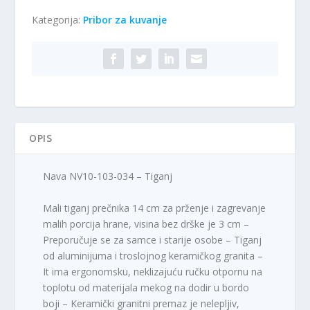
Kategorija:
Pribor za kuvanje
OPIS
Nava NV10-103-034 – Tiganj
Mali tiganj prečnika 14 cm za prženje i zagrevanje
malih porcija hrane, visina bez drške je 3 cm –
Preporučuje se za samce i starije osobe – Tiganj
od aluminijuma i troslojnog keramičkog granita –
It ima ergonomsku, neklizajuću ručku otpornu na
toplotu od materijala mekog na dodir u bordo
boji – Keramički granitni premaz je nelepljiv,