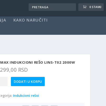
0 STAVKI
NJA
KAKO NARUČITI
MAX INDUKCIONI REŠO LINS-T02 2000W
.299,00
RSD
max
DODATI U KORPU
ukcioni
šo
tegorija:
Indukcioni rešoi
NS-
2