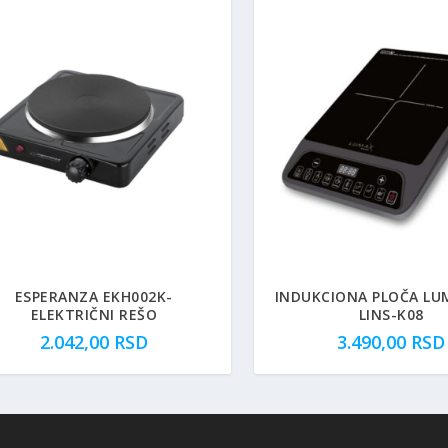
ESPERANZA EKH002K-
INDUKCIONA PLOČA LU
ELEKTRIČNI REŠO
LINS-K08
2.042,00
RSD
3.490,00
RSD