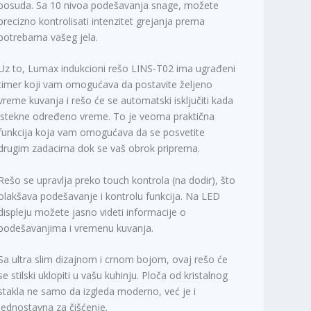
posuda. Sa 10 nivoa podešavanja snage, možete
precizno kontrolisati intenzitet grejanja prema
potrebama vašeg jela.
Uz to, Lumax indukcioni rešo LINS-T02 ima ugrađeni
timer koji vam omogućava da postavite željeno
vreme kuvanja i rešo će se automatski isključiti kada
istekne određeno vreme. To je veoma praktična
funkcija koja vam omogućava da se posvetite
drugim zadacima dok se vaš obrok priprema.
Rešo se upravlja preko touch kontrola (na dodir), što
olakšava podešavanje i kontrolu funkcija. Na LED
displeju možete jasno videti informacije o
podešavanjima i vremenu kuvanja.
Sa ultra slim dizajnom i crnom bojom, ovaj rešo će
se stilski uklopiti u vašu kuhinju. Ploča od kristalnog
stakla ne samo da izgleda moderno, već je i
jednostavna za čišćenje.