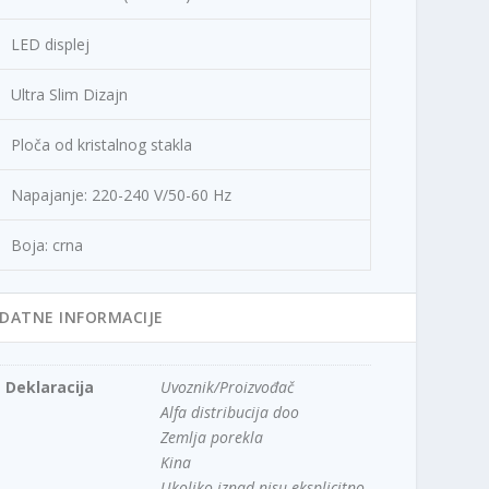
LED displej
Ultra Slim Dizajn
Ploča od kristalnog stakla
Napajanje: 220-240 V/50-60 Hz
Boja: crna
DATNE INFORMACIJE
Deklaracija
Uvoznik/Proizvođač
Alfa distribucija doo
Zemlja porekla
Kina
Ukoliko iznad nisu eksplicitno