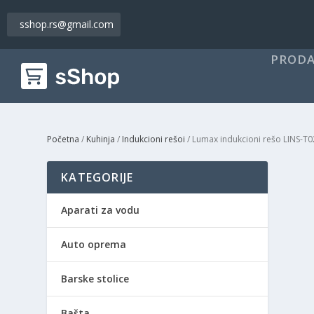
sshop.rs@gmail.com
PRODA
Početna
/
Kuhinja
/
Indukcioni rešoi
/ Lumax indukcioni rešo LINS-T
KATEGORIJE
Aparati za vodu
Auto oprema
Barske stolice
Bašta