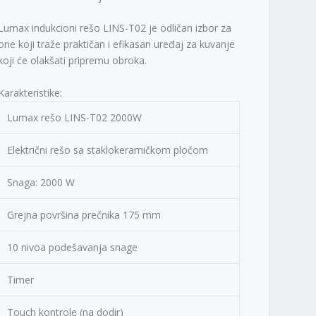
Lumax indukcioni rešo LINS-T02 je odličan izbor za
one koji traže praktičan i efikasan uređaj za kuvanje
koji će olakšati pripremu obroka.
Karakteristike:
Lumax rešo LINS-T02 2000W
Električni rešo sa staklokeramičkom pločom
Snaga: 2000 W
Grejna površina prečnika 175 mm
10 nivoa podešavanja snage
Timer
Touch kontrole (na dodir)