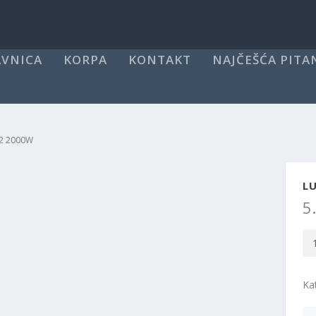
VNICA
KORPA
KONTAKT
NAJČEŠĆA PITA
02 2000W
LU
5
Lu
ind
re
Ka
LI
T0