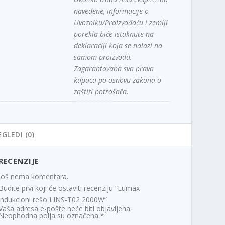
navedene, informacije o
Uvozniku/Proizvođaču i zemlji
porekla biće istaknute na
deklaraciji koja se nalazi na
samom proizvodu.
Zagarantovana sva prava
kupaca po osnovu zakona o
zaštiti potrošača.
EGLEDI (0)
RECENZIJE
Još nema komentara.
Budite prvi koji će ostaviti recenziju “Lumax
indukcioni rešo LINS-T02 2000W”
Vaša adresa e-pošte neće biti objavljena.
Neophodna polja su označena
*