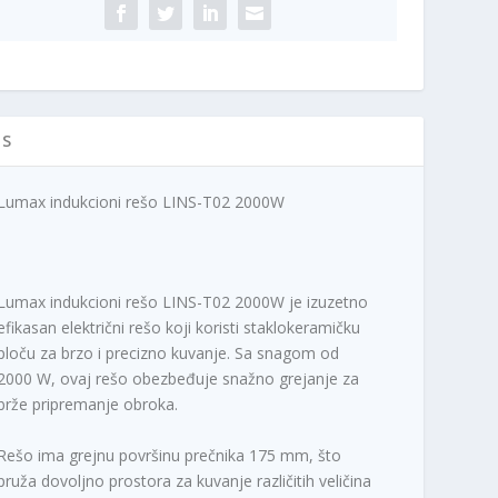
00W
ičina
IS
Lumax indukcioni rešo LINS-T02 2000W
Lumax indukcioni rešo LINS-T02 2000W je izuzetno
efikasan električni rešo koji koristi staklokeramičku
ploču za brzo i precizno kuvanje. Sa snagom od
2000 W, ovaj rešo obezbeđuje snažno grejanje za
brže pripremanje obroka.
Rešo ima grejnu površinu prečnika 175 mm, što
pruža dovoljno prostora za kuvanje različitih veličina