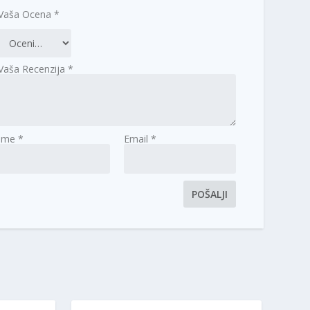
Vaša Ocena
*
Vaša Recenzija
*
Ime
*
Email
*