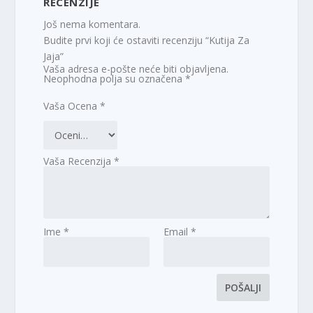
RECENZIJE
Još nema komentara.
Budite prvi koji će ostaviti recenziju “Kutija Za
Jaja”
Vaša adresa e-pošte neće biti objavljena.
Neophodna polja su označena
*
Vaša Ocena
*
Vaša Recenzija
*
Ime
*
Email
*