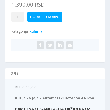
1.390,00
RSD
Kutija
DODATI U KORPU
Za
Jaja
Kategorija:
Kuhinja
količina
OPIS
Kutija Za Jaja
Kutija Za Jaja – Automatski Dozer Sa 4 Nivoa
PAMETNA ORGANIZACIJA FRIŽIDERA UZ