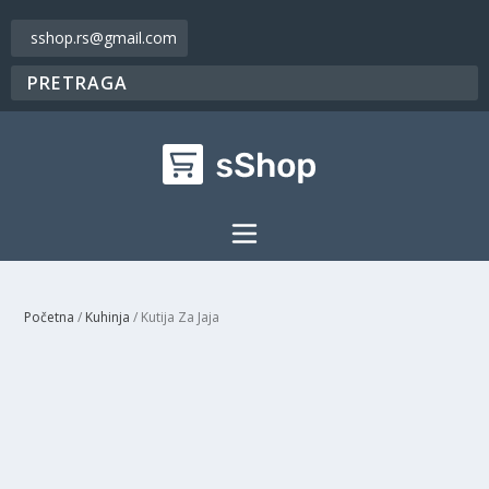
sshop.rs@gmail.com
Početna
/
Kuhinja
/ Kutija Za Jaja