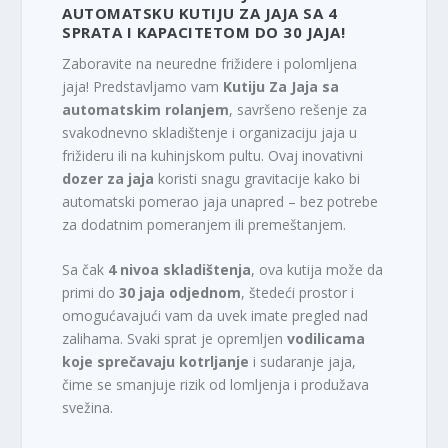
AUTOMATSKU KUTIJU ZA JAJA SA 4
SPRATA I KAPACITETOM DO 30 JAJA!
Zaboravite na neuredne frižidere i polomljena
jaja! Predstavljamo vam
Kutiju Za Jaja sa
automatskim rolanjem
, savršeno rešenje za
svakodnevno skladištenje i organizaciju jaja u
frižideru ili na kuhinjskom pultu. Ovaj inovativni
dozer za jaja
koristi snagu gravitacije kako bi
automatski pomerao jaja unapred – bez potrebe
za dodatnim pomeranjem ili premeštanjem.
Sa čak
4 nivoa skladištenja
, ova kutija može da
primi do
30 jaja odjednom
, štedeći prostor i
omogućavajući vam da uvek imate pregled nad
zalihama. Svaki sprat je opremljen
vodilicama
koje sprečavaju kotrljanje
i sudaranje jaja,
čime se smanjuje rizik od lomljenja i produžava
svežina.