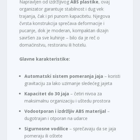
Napravljen od izdržljivog
ABS plastike
, ovaj
organizator garantuje stabilnost i dug vek
trajanja, čak i pri punom kapacitetu. Njegova
čvrsta konstrukcija sprečava deformacije i
pucanje, dok je moderan, kompaktan dizajn
savršen za sve kuhinje – bilo da je reč o
domaćinstvu, restoranu ili hotelu.
Glavne karakteristike:
Automatski sistem pomeranja jaja
– koristi
gravitaciju za lako uzimanje sledećeg jajeta
Kapacitet do 30 jaja
– četiri nivoa za
maksimalnu organizaciju i uštedu prostora
Vodootporan i izdržljiv ABS materijal
–
dugotrajan i otporan na udarce
Sigurnosne vodilice
– sprečavaju da se jaja
pomeraju ili oštete