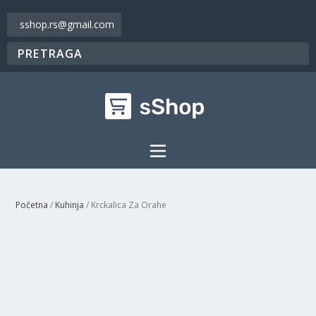
sshop.rs@gmail.com
Početna
/
Kuhinja
/ Krckalica Za Orahe