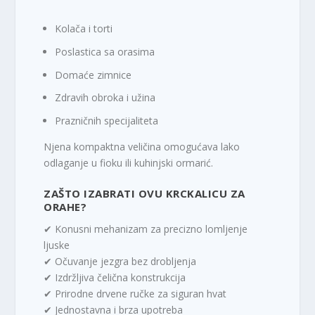
Kolača i torti
Poslastica sa orasima
Domaće zimnice
Zdravih obroka i užina
Prazničnih specijaliteta
Njena kompaktna veličina omogućava lako
odlaganje u fioku ili kuhinjski ormarić.
ZAŠTO IZABRATI OVU KRCKALICU ZA
ORAHE?
✔ Konusni mehanizam za precizno lomljenje
ljuske
✔ Očuvanje jezgra bez drobljenja
✔ Izdržljiva čelična konstrukcija
✔ Prirodne drvene ručke za siguran hvat
✔ Jednostavna i brza upotreba