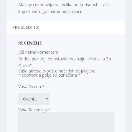
Mala po dimenzijama, velika po korisnosti – alat
koji će vam godinama biti pri ruci.
PREGLEDI (0)
RECENZIJE
Još nema komentara.
Budite prvi koji će ostaviti recenziju “Krckalica Za
Orahe”
Vaša adresa e-pošte neće biti objavljena.
Neophodna polja su označena
*
Vaša Ocena
*
Vaša Recenzija
*