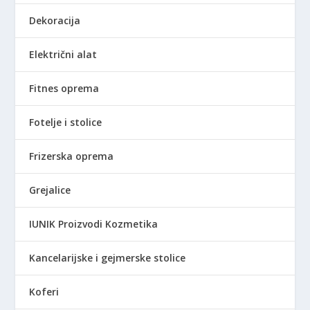
7
l
Dekoracija
9
a
9
:
Električni alat
,
1
0
0
0
.
Fitnes oprema
9
R
9
Fotelje i stolice
S
0
D
,
Frizerska oprema
.
0
0
Grejalice
R
IUNIK Proizvodi Kozmetika
S
D
Kancelarijske i gejmerske stolice
.
Koferi