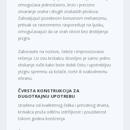
omogućava jednostavno, brzo i precizno
otvaranje oraha i drugih orašastih plodova.
Zahvaljujući posebnom konusnom mehanizmu,
pritisak se ravnomerno raspoređuje na ljusku,
omogućavajući da se orah otvori bez drobljenja
jezgra.
Zaboravite na noževe, čekiće i improvizovana
rešenja. Uz ovu krckalicu dovoljno je samo jedno
stiskanje ručki kako biste dobili čistu i upotrebljivu
jezgru spremnu za kolače, torte ili svakodnevnu
ishranu.
ČVRSTA KONSTRUKCIJA ZA
DUGOTRAJNU UPOTREBU
Izrađena od kvalitetnog čelika i prirodnog drveta,
krckalica pruža odličnu izdržljivost i pouzdanost
tokom godina korišćenja.