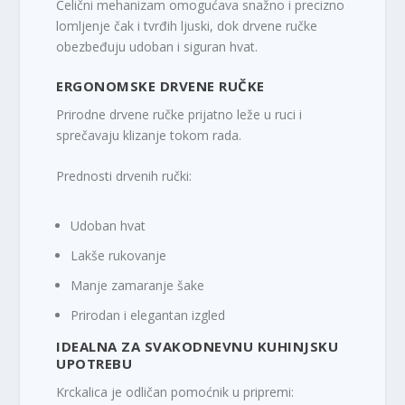
Čelični mehanizam omogućava snažno i precizno
lomljenje čak i tvrđih ljuski, dok drvene ručke
obezbeđuju udoban i siguran hvat.
ERGONOMSKE DRVENE RUČKE
Prirodne drvene ručke prijatno leže u ruci i
sprečavaju klizanje tokom rada.
Prednosti drvenih ručki:
Udoban hvat
Lakše rukovanje
Manje zamaranje šake
Prirodan i elegantan izgled
IDEALNA ZA SVAKODNEVNU KUHINJSKU
UPOTREBU
Krckalica je odličan pomoćnik u pripremi: