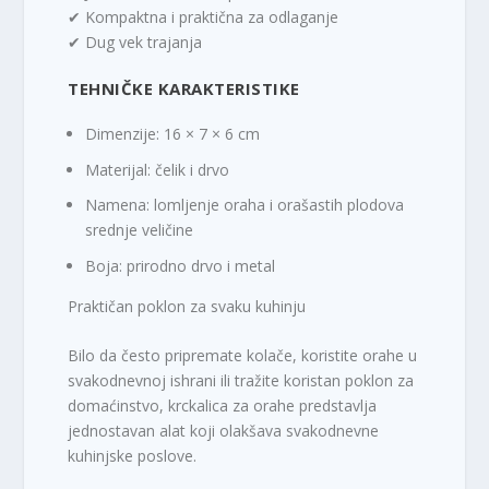
✔ Kompaktna i praktična za odlaganje
✔ Dug vek trajanja
TEHNIČKE KARAKTERISTIKE
Dimenzije: 16 × 7 × 6 cm
Materijal: čelik i drvo
Namena: lomljenje oraha i orašastih plodova
srednje veličine
Boja: prirodno drvo i metal
Praktičan poklon za svaku kuhinju
Bilo da često pripremate kolače, koristite orahe u
svakodnevnoj ishrani ili tražite koristan poklon za
domaćinstvo, krckalica za orahe predstavlja
jednostavan alat koji olakšava svakodnevne
kuhinjske poslove.