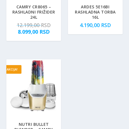
CAMRY CR8065 –
ARDES 5E16BI
RASHLADNI FRIŽIDER
RASHLADNA TORBA
24L
16L
O
12.199,00
RSD
4.190,00
RSD
T
r
8.099,00
RSD
r
i
e
g
n
i
u
n
t
a
AKCIJA!
n
l
a
n
c
a
e
c
n
e
a
n
j
a
e
j
:
e
NUTRI BULLET