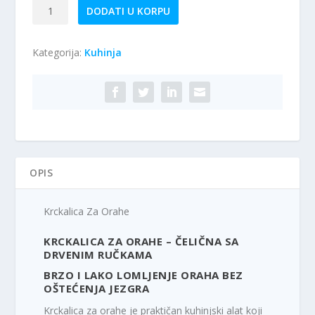
Krckalica
DODATI U KORPU
Za
Orahe
Kategorija:
Kuhinja
količina
OPIS
Krckalica Za Orahe
KRCKALICA ZA ORAHE – ČELIČNA SA
DRVENIM RUČKAMA
BRZO I LAKO LOMLJENJE ORAHA BEZ
OŠTEĆENJA JEZGRA
Krckalica za orahe je praktičan kuhinjski alat koji