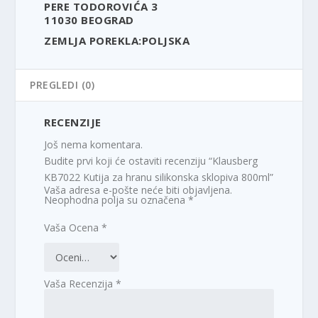
PERE TODOROVIĆA 3
11030 BEOGRAD
ZEMLJA POREKLA:POLJSKA
PREGLEDI (0)
RECENZIJE
Još nema komentara.
Budite prvi koji će ostaviti recenziju “Klausberg
KB7022 Kutija za hranu silikonska sklopiva 800ml”
Vaša adresa e-pošte neće biti objavljena.
Neophodna polja su označena
*
Vaša Ocena
*
Vaša Recenzija
*