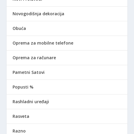
Novogodišnja dekoracija
Obuća
Oprema za mobilne telefone
Oprema za računare
Pametni Satovi
Popusti %
Rashladni uređaji
Rasveta
Razno