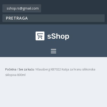
sshop.rs@gmail.com
Početna
/
Sve za kuću
/ Klausberg KB7022 Kutija za hranu silikonska
sklopiva 800ml