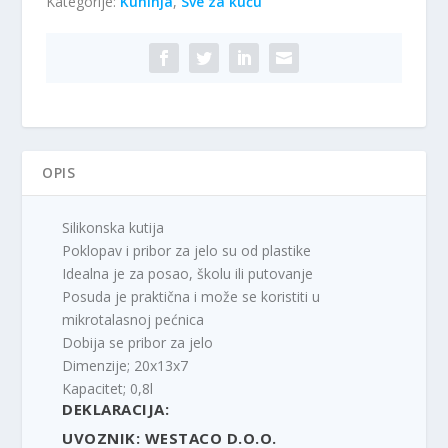
Kategorije:
Kuhinja
,
Sve za kuću
za
hranu
silikonska
sklopiva
800ml
količina
OPIS
Silikonska kutija
Poklopav i pribor za jelo su od plastike
Idealna je za posao, školu ili putovanje
Posuda je praktična i može se koristiti u
mikrotalasnoj pećnica
Dobija se pribor za jelo
Dimenzije; 20x13x7
Kapacitet; 0,8l
DEKLARACIJA:
UVOZNIK: WESTACO D.O.O.