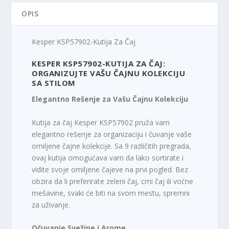
OPIS
Kesper KSP57902-Kutija Za Čaj
KESPER KSP57902-KUTIJA ZA ČAJ:
ORGANIZUJTE VAŠU ČAJNU KOLEKCIJU
SA STILOM
Elegantno Rešenje za Vašu Čajnu Kolekciju
Kutija za čaj Kesper KSP57902 pruža vam
elegantno rešenje za organizaciju i čuvanje vaše
omiljene čajne kolekcije. Sa 9 različitih pregrada,
ovaj kutija omogućava vam da lako sortirate i
vidite svoje omiljene čajeve na prvi pogled. Bez
obzira da li preferirate zeleni čaj, crni čaj ili voćne
mešavine, svaki će biti na svom mestu, spremni
za uživanje.
Očuvanje Svežine i Arome