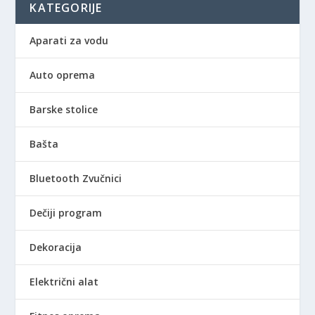
KATEGORIJE
9
:
,
1
0
2
Aparati za vodu
0
.
1
Auto oprema
R
9
S
9
Barske stolice
D
,
.
0
Bašta
0
Bluetooth Zvučnici
R
S
Dečiji program
D
.
Dekoracija
Električni alat