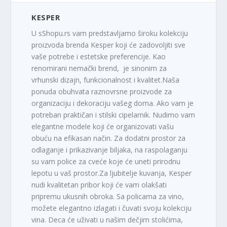
KESPER
U sShopu.rs vam predstavljamo široku kolekciju
proizvoda brenda Kesper koji će zadovoljiti sve
vaše potrebe i estetske preferencije. Kao
renomirani nemački brend, je sinonim za
vrhunski dizajn, funkcionalnost i kvalitet.Naša
ponuda obuhvata raznovrsne proizvode za
organizaciju i dekoraciju vašeg doma. Ako vam je
potreban praktičan i stilski cipelarnik. Nudimo vam
elegantne modele koji će organizovati vašu
obuću na efikasan način. Za dodatni prostor za
odlaganje i prikazivanje biljaka, na raspolaganju
su vam police za cveće koje će uneti prirodnu
lepotu u vaš prostor.Za ljubitelje kuvanja, Kesper
nudi kvalitetan pribor koji će vam olakšati
pripremu ukusnih obroka. Sa policama za vino,
možete elegantno izlagati i čuvati svoju kolekciju
vina. Deca će uživati u našim dečjim stolićima,