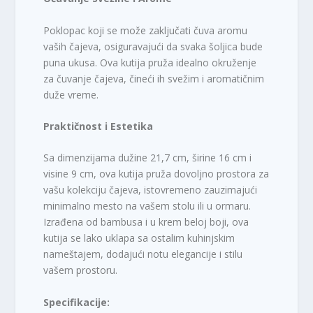
Poklopac koji se može zaključati čuva aromu
vaših čajeva, osiguravajući da svaka šoljica bude
puna ukusa. Ova kutija pruža idealno okruženje
za čuvanje čajeva, čineći ih svežim i aromatičnim
duže vreme.
Praktičnost i Estetika
Sa dimenzijama dužine 21,7 cm, širine 16 cm i
visine 9 cm, ova kutija pruža dovoljno prostora za
vašu kolekciju čajeva, istovremeno zauzimajući
minimalno mesto na vašem stolu ili u ormaru.
Izrađena od bambusa i u krem beloj boji, ova
kutija se lako uklapa sa ostalim kuhinjskim
nameštajem, dodajući notu elegancije i stilu
vašem prostoru.
Specifikacije: