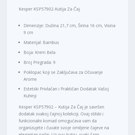
Kesper KSP57902-Kutija Za Čaj
Dimenzije: Dužina 21,7 cm, Širina 16 cm, Visina
9 cm
Materijal: Bambus
Boja: Krem Bela
Broj Pregrada: 9
Poklopac koji se Zaključava za Očuvanje
Arome
Estetski Privlačan i Praktičan Dodatak Vašoj
Kuhinji
Kesper KSP57902 – Kutija Za Čaj je savršen
dodatak svakoj čajnoj kolekciji. Ovaj stilski i
funkcionalni komad omogućava vam da
organizujete i čuvate svoje omiljene čajeve na
elegantan način. Uz ovu kutiju, svaki čajni