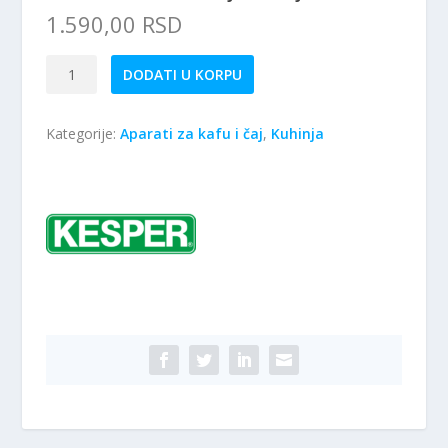
1.590,00
RSD
Kesper
DODATI U KORPU
KSP57902-
Kutija
Kategorije:
Aparati za kafu i čaj
,
Kuhinja
Za
Čaj
količina