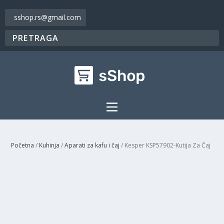
sshop.rs@gmail.com
Početna
/
Kuhinja
/
Aparati za kafu i čaj
/ Kesper KSP57902-Kutija Za Čaj