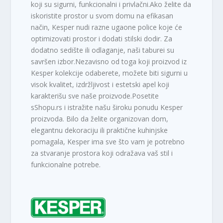
koji su sigurni, funkcionalni i privlačni.Ako želite da
iskoristite prostor u svom domu na efikasan
način, Kesper nudi razne ugaone police koje će
optimizovati prostor i dodati stilski dodir. Za
dodatno sedište ili odlaganje, naši taburei su
savršen izbor.Nezavisno od toga koji proizvod iz
Kesper kolekcije odaberete, možete biti sigurni u
visok kvalitet, izdržljivost i estetski apel koji
karakterišu sve naše proizvode.Posetite
sShopu.rs i istražite našu široku ponudu Kesper
proizvoda. Bilo da želite organizovan dom,
elegantnu dekoraciju ili praktične kuhinjske
pomagala, Kesper ima sve što vam je potrebno
za stvaranje prostora koji odražava vaš stil i
funkcionalne potrebe.