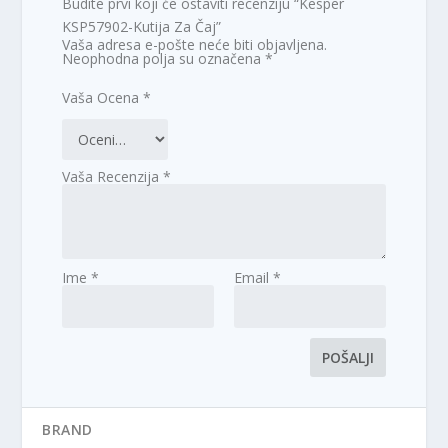
Budite prvi koji će ostaviti recenziju “Kesper
KSP57902-Kutija Za Čaj”
Vaša adresa e-pošte neće biti objavljena.
Neophodna polja su označena
*
Vaša Ocena
*
Vaša Recenzija
*
Ime
*
Email
*
BRAND