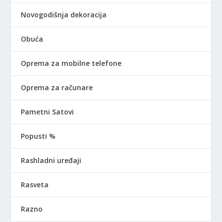
Novogodišnja dekoracija
Obuća
Oprema za mobilne telefone
Oprema za računare
Pametni Satovi
Popusti %
Rashladni uređaji
Rasveta
Razno