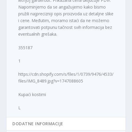
letnjoj garderobi.. Prikazana cena uključuje PDV!.
Napominjemo da se angažujemo kako bismo
pružili najprecizniji opis proizvoda uz detaljne slike
i cene. Međutim, moramo istaći da ne možemo
garantovati potpunu tačnost svih informacija bez
eventualnih grešaka.
355187
1
https://cdn.shopify.com/s/files/1/0739/9476/4533/
files/IMG_8489.jpg?v=1747088605
Kupaći kostimi
L
DODATNE INFORMACIJE