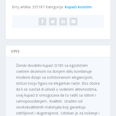
kostim
Broj artikla:
355187
Kategorija:
Kupaći kostimi
D185
količina
OPIS
Ženski dvodelni kupaći D185 sa egzotičnim
cvetnim dezenom na donjem delu kombinuje
moderni dizajn sa sofisticiranom elegancijom,
ističući tvoju figuru na elegantan način. Bez obzira
da li se sunčaš ili uživaš u vodenim aktivnostima,
ovaj kupaći ti omogućava da to radiš sa stilom i
samopouzdanjem.. Kvalitet:. Izrađen od
visokokvalitetnih materijala koji garantuju
izdržljivost i dugotrajnost.. Udoban je za nošenje i