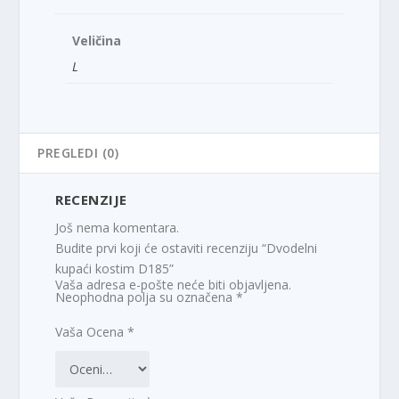
Veličina
L
PREGLEDI (0)
RECENZIJE
Još nema komentara.
Budite prvi koji će ostaviti recenziju “Dvodelni
kupaći kostim D185”
Vaša adresa e-pošte neće biti objavljena.
Neophodna polja su označena
*
Vaša Ocena
*