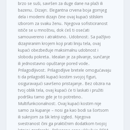
brzo se suši, savršen za duge dane na plaži ili
bazenu.. Dizajn:. Elegantna crvena boja gornjeg
dela i moderni dizajn čine ovaj kupaći stilskim
izborom za svaku ženu.. Njegova sofisticiranost
ističe se u mnoštvu, dok ćeš ti osećati
samouvereno i atraktivno.. Udobnost:. Sa pažljivo
dizajniranim krojem koji prati liniju tela, ovaj
kupaći obezbeđuje maksimalnu udobnost i
slobodu pokreta.. Idealan je za plivanje, sunčanje
ili jednostavno opuštanje pored vode..
Prilagodljivost:. Prilagodljive bretele omogućavaju
ti da prilagodiš kupaći kostim svojoj figuri,
osiguravajući savršeno pristajanje.. Bez obzira na
tvoj oblik tela, ovaj kupaći će ti laskati i pružiti
podršku tamo gde je to potrebno..
Multifunkcionalnost:. Ovaj kupaći kostim nije
samo za kupanje – nosi ga kao bodi sa šortsom
ili suknjom za šik letnji izgled.. Njegova
svestranost čini ga praktičnim dodatkom tvojoj