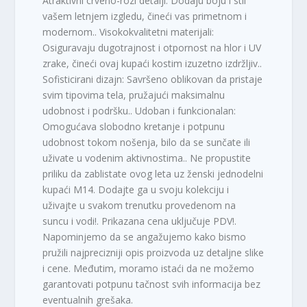
Atraktivni crveno-rozi detalji: Dodaju boju i stil
vašem letnjem izgledu, čineći vas primetnom i
modernom.. Visokokvalitetni materijali:
Osiguravaju dugotrajnost i otpornost na hlor i UV
zrake, čineći ovaj kupaći kostim izuzetno izdržljiv..
Sofisticirani dizajn: Savršeno oblikovan da pristaje
svim tipovima tela, pružajući maksimalnu
udobnost i podršku.. Udoban i funkcionalan:
Omogućava slobodno kretanje i potpunu
udobnost tokom nošenja, bilo da se sunčate ili
uživate u vodenim aktivnostima.. Ne propustite
priliku da zablistate ovog leta uz ženski jednodelni
kupaći M14. Dodajte ga u svoju kolekciju i
uživajte u svakom trenutku provedenom na
suncu i vodi!. Prikazana cena uključuje PDV!.
Napominjemo da se angažujemo kako bismo
pružili najprecizniji opis proizvoda uz detaljne slike
i cene. Međutim, moramo istaći da ne možemo
garantovati potpunu tačnost svih informacija bez
eventualnih grešaka.