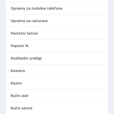
Oprema za mobilne telefone
Oprema za računare
Pametni Satovi
Popusti %
Rashladni uređaji
Rasveta
Razno
Ručni alat
Ručni satovi