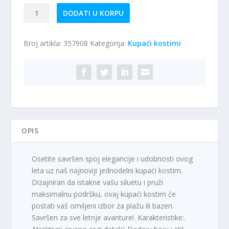
Jednodelni
DODATI U KORPU
kupaći
kostim
Broj artikla:
357908
Kategorija:
Kupaći kostimi
M14
količina
OPIS
Osetite savršen spoj elegancije i udobnosti ovog
leta uz naš najnoviji jednodelni kupaći kostim.
Dizajniran da istakne vašu siluetu i pruži
maksimalnu podršku, ovaj kupaći kostim će
postati vaš omiljeni izbor za plažu ili bazen.
Savršen za sve letnje avanture!. Karakteristike:.