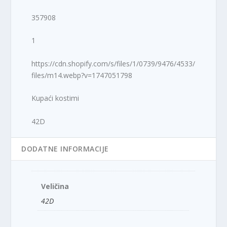
357908
1
https://cdn.shopify.com/s/files/1/0739/9476/4533/
files/m14.webp?v=1747051798
Kupaći kostimi
42D
DODATNE INFORMACIJE
Veličina
42D