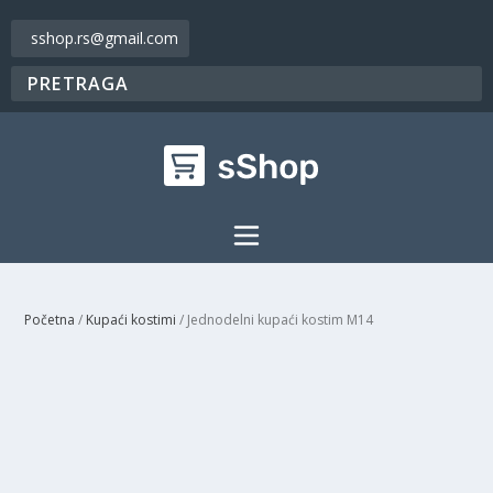
sshop.rs@gmail.com
Početna
/
Kupaći kostimi
/ Jednodelni kupaći kostim M14