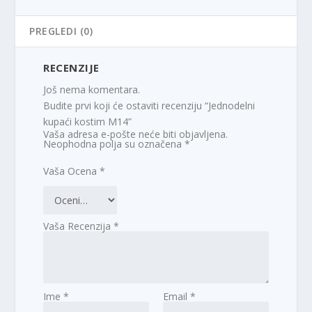
PREGLEDI (0)
RECENZIJE
Još nema komentara.
Budite prvi koji će ostaviti recenziju “Jednodelni
kupaći kostim M14”
Vaša adresa e-pošte neće biti objavljena.
Neophodna polja su označena
*
Vaša Ocena
*
Vaša Recenzija
*
Ime
*
Email
*