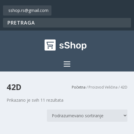
sshop.rs@gmail.com
42D
Početna
/ Proizvod Veličina / 42D
Prikazano je svih 11 rezultata