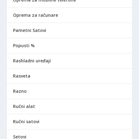
Oprema za računare
Pametni Satovi
Popusti %
Rashladni uređaji
Rasveta
Razno
Ručni alat
Ručni satovi
Setovi