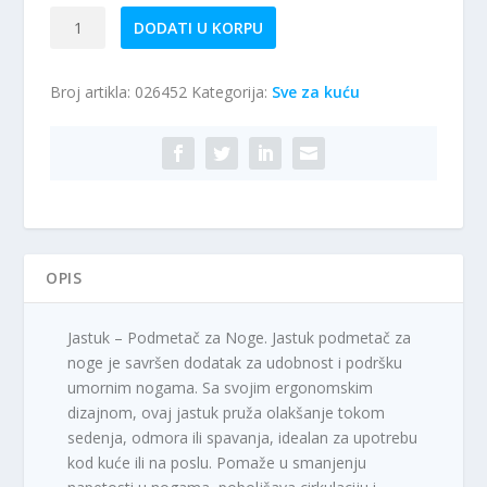
Jastuk
DODATI U KORPU
-
podmetač
Broj artikla:
026452
Kategorija:
Sve za kuću
za
noge
količina
OPIS
Jastuk – Podmetač za Noge. Jastuk podmetač za
noge je savršen dodatak za udobnost i podršku
umornim nogama. Sa svojim ergonomskim
dizajnom, ovaj jastuk pruža olakšanje tokom
sedenja, odmora ili spavanja, idealan za upotrebu
kod kuće ili na poslu. Pomaže u smanjenju