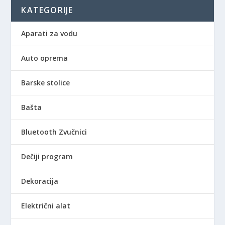
0
KATEGORIJE
R
Aparati za vodu
S
D
Auto oprema
d
o
Barske stolice
1
.
Bašta
8
9
Bluetooth Zvučnici
0
,
Dečiji program
0
0
Dekoracija
R
S
Električni alat
D