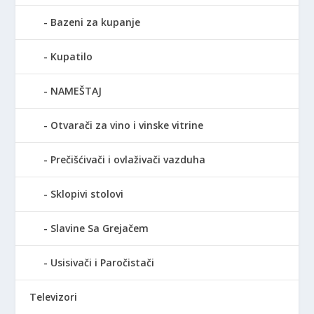
Bazeni za kupanje
Kupatilo
NAMEŠTAJ
Otvarači za vino i vinske vitrine
Prečišćivači i ovlaživači vazduha
Sklopivi stolovi
Slavine Sa Grejačem
Usisivači i Paročistači
Televizori