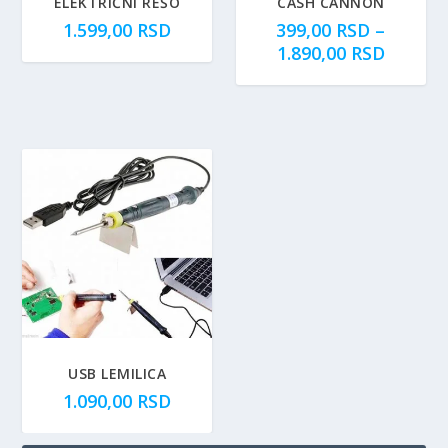
ELEKTRIČNI REŠO
CASH CANNON
1.599,00
RSD
399,00
RSD
–
R
1.890,00
RSD
a
s
p
o
n
c
e
n
a
:
o
d
3
9
USB LEMILICA
9
1.090,00
RSD
,
0