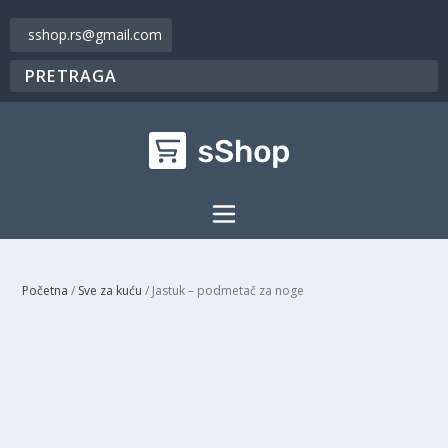
sshop.rs@gmail.com
Početna
/
Sve za kuću
/ Jastuk – podmetač za noge