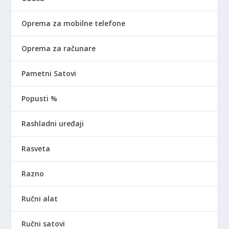
Oprema za mobilne telefone
Oprema za računare
Pametni Satovi
Popusti %
Rashladni uređaji
Rasveta
Razno
Ručni alat
Ručni satovi