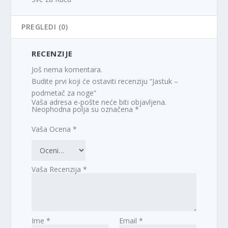
PREGLEDI (0)
RECENZIJE
Još nema komentara.
Budite prvi koji će ostaviti recenziju “Jastuk –
podmetač za noge”
Vaša adresa e-pošte neće biti objavljena.
Neophodna polja su označena
*
Vaša Ocena
*
Vaša Recenzija
*
Ime
*
Email
*