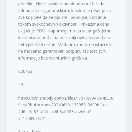
podršku, čineći svaki trenutak odmora ili rada
udobnijim i ergonomskijim. Idealno je rešenje za
sve koji žele da se opuste i poboljšaju držanje
tokom svakodnevnih aktivnosti.. Prikazana cena
uključuje PDV!. Napominjemo da se angažujemo
kako bismo pružili najprecizniji opis proizvoda uz
detaljne slike i cene. Međutim, moramo istaći da
ne možemo garantovati potpunu tačnost svih
informacija bez eventualnih grešaka.
026452
49
https://cdn.shopify.com/s/files/1/0739/9476/4533/
files/Photoroom-20240619-133053_0099bf1d-
2d6c-4d87-a22c-ac6b3a6533cc.webp?
v=1748957321
Sve za Kuću