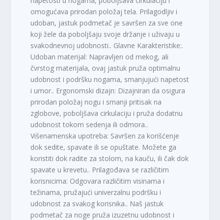
napetosti u nogama, poboljšava cirkulaciju i
omogućava prirodan položaj tela. Prilagodljiv i
udoban, jastuk podmetač je savršen za sve one
koji žele da poboljšaju svoje držanje i uživaju u
svakodnevnoj udobnosti.. Glavne Karakteristike:.
Udoban materijal: Napravljen od mekog, ali
čvrstog materijala, ovaj jastuk pruža optimalnu
udobnost i podršku nogama, smanjujući napetost
i umor.. Ergonomski dizajn: Dizajniran da osigura
prirodan položaj nogu i smanji pritisak na
zglobove, poboljšava cirkulaciju i pruža dodatnu
udobnost tokom sedenja ili odmora..
Višenamenska upotreba: Savršen za korišćenje
dok sedite, spavate ili se opuštate. Možete ga
koristiti dok radite za stolom, na kauču, ili čak dok
spavate u krevetu.. Prilagođava se različitim
korisnicima: Odgovara različitim visinama i
težinama, pružajući univerzalnu podršku i
udobnost za svakog korisnika.. Naš jastuk
podmetač za noge pruža izuzetnu udobnost i