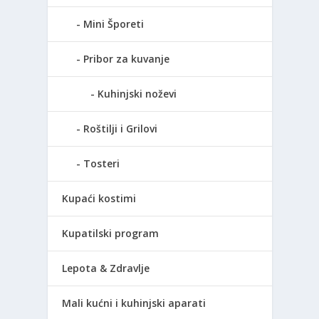
Mini Šporeti
Pribor za kuvanje
Kuhinjski noževi
Roštilji i Grilovi
Tosteri
Kupaći kostimi
Kupatilski program
Lepota & Zdravlje
Mali kućni i kuhinjski aparati