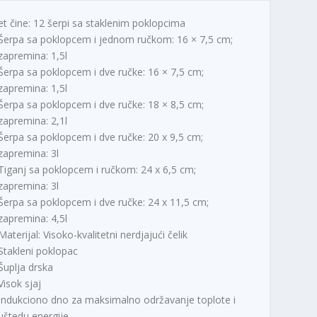
et čine: 12 šerpi sa staklenim poklopcima
Šerpa sa poklopcem i jednom ručkom: 16 × 7,5 cm;
zapremina: 1,5l
Šerpa sa poklopcem i dve ručke: 16 × 7,5 cm;
zapremina: 1,5l
Šerpa sa poklopcem i dve ručke: 18 × 8,5 cm;
zapremina: 2,1l
Šerpa sa poklopcem i dve ručke: 20 x 9,5 cm;
zapremina: 3l
Tiganj sa poklopcem i ručkom: 24 x 6,5 cm;
zapremina: 3l
Šerpa sa poklopcem i dve ručke: 24 x 11,5 cm;
zapremina: 4,5l
Materijal: Visoko-kvalitetni nerdjajući čelik
Stakleni poklopac
Šuplja drska
Visok sjaj
Indukciono dno za maksimalno održavanje toplote i
uštedu energije