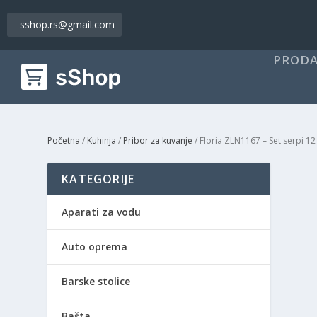
sshop.rs@gmail.com
PRODA
Početna
/
Kuhinja
/
Pribor za kuvanje
/ Floria ZLN1167 – Set serpi 12
KATEGORIJE
Aparati za vodu
Auto oprema
Barske stolice
Bašta