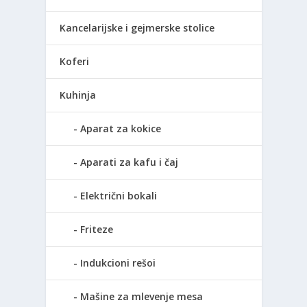
Kancelarijske i gejmerske stolice
Koferi
Kuhinja
Aparat za kokice
Aparati za kafu i čaj
Električni bokali
Friteze
Indukcioni rešoi
Mašine za mlevenje mesa