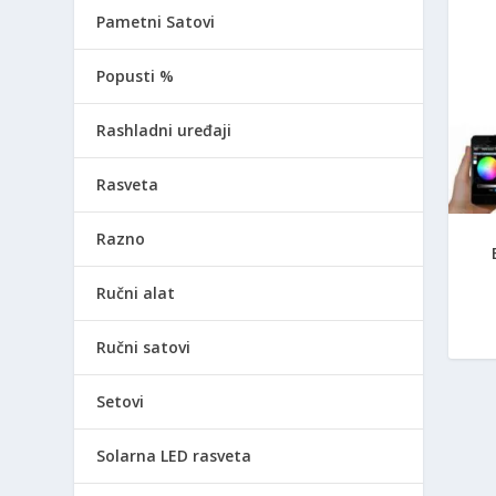
Pametni Satovi
Popusti %
Rashladni uređaji
Rasveta
Razno
Ručni alat
Ručni satovi
Setovi
Solarna LED rasveta