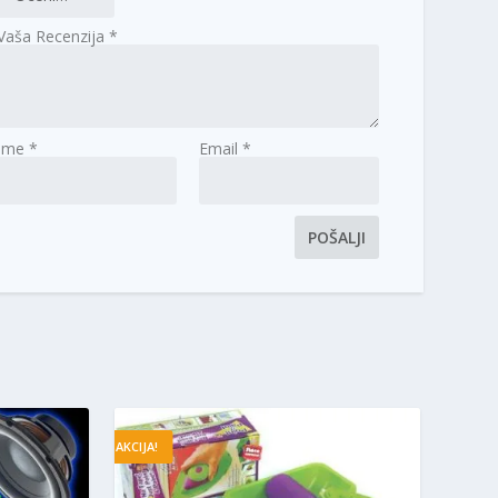
Vaša Recenzija
*
Ime
*
Email
*
AKCIJA!