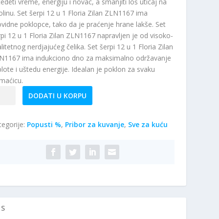
edeti vreme, energiju i novac, a smanjiti loš uticaj na
olinu. Set šerpi 12 u 1 Floria Zilan ZLN1167 ima
ovidne poklopce, tako da je praćenje hrane lakše. Set
rpi 12 u 1 Floria Zilan ZLN1167 napravljen je od visoko-
litetnog nerdjajućeg čelika. Set šerpi 12 u 1 Floria Zilan
N1167 ima indukciono dno za maksimalno održavanje
plote i uštedu energije. Idealan je poklon za svaku
maćicu.
ria
DODATI U KORPU
N1167
tegorije:
Popusti %
,
Pribor za kuvanje
,
Sve za kuću
t
pi
ičina
IS