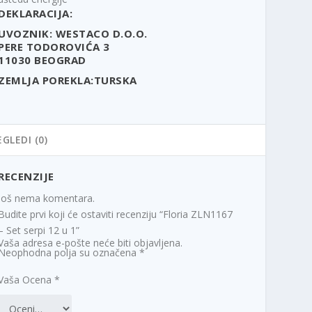
DEKLARACIJA:
UVOZNIK: WESTACO D.O.O.
PERE TODOROVIĆA 3
11030 BEOGRAD
ZEMLJA POREKLA:TURSKA
EGLEDI (0)
RECENZIJE
Još nema komentara.
Budite prvi koji će ostaviti recenziju “Floria ZLN1167
– Set serpi 12 u 1”
Vaša adresa e-pošte neće biti objavljena.
Neophodna polja su označena
*
Vaša Ocena
*