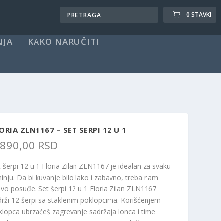
0 STAVKI
NJA
KAKO NARUČITI
ORIA ZLN1167 – SET SERPI 12 U 1
.890,00
RSD
t šerpi 12 u 1 Floria Zilan ZLN1167 je idealan za svaku
hinju. Da bi kuvanje bilo lako i zabavno, treba nam
avo posuđe. Set šerpi 12 u 1 Floria Zilan ZLN1167
drži 12 šerpi sa staklenim poklopcima. Korišćenjem
klopca ubrzaćeš zagrevanje sadržaja lonca i time