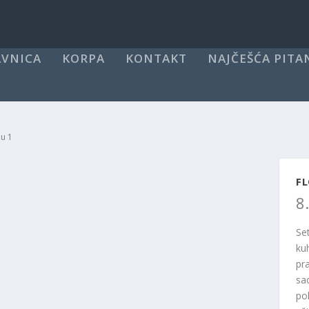
VNICA
KORPA
KONTAKT
NAJČEŠĆA PITA
 u 1
FL
8
Se
ku
pr
sa
po