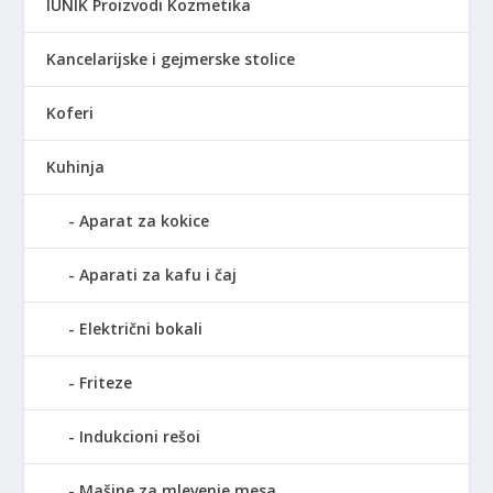
IUNIK Proizvodi Kozmetika
Kancelarijske i gejmerske stolice
Koferi
Kuhinja
Aparat za kokice
Aparati za kafu i čaj
Električni bokali
Friteze
Indukcioni rešoi
Mašine za mlevenje mesa