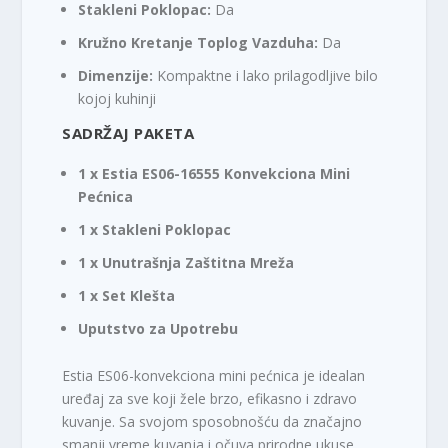
Stakleni Poklopac:
Da
Kružno Kretanje Toplog Vazduha:
Da
Dimenzije:
Kompaktne i lako prilagodljive bilo
kojoj kuhinji
SADRŽAJ PAKETA
1 x Estia ES06-16555 Konvekciona Mini
Pećnica
1 x Stakleni Poklopac
1 x Unutrašnja Zaštitna Mreža
1 x Set Klešta
Uputstvo za Upotrebu
Estia ES06-konvekciona mini pećnica je idealan
uređaj za sve koji žele brzo, efikasno i zdravo
kuvanje. Sa svojom sposobnošću da značajno
smanji vreme kuvanja i očuva prirodne ukuse