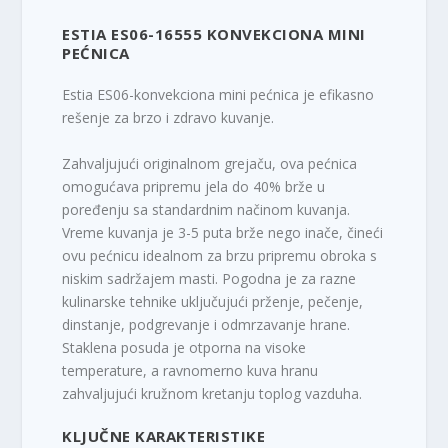
ESTIA ES06-16555 KONVEKCIONA MINI
PEĆNICA
Estia ES06-konvekciona mini pećnica je efikasno
rešenje za brzo i zdravo kuvanje.
Zahvaljujući originalnom grejaču, ova pećnica
omogućava pripremu jela do 40% brže u
poređenju sa standardnim načinom kuvanja.
Vreme kuvanja je 3-5 puta brže nego inače, čineći
ovu pećnicu idealnom za brzu pripremu obroka s
niskim sadržajem masti. Pogodna je za razne
kulinarske tehnike uključujući prženje, pečenje,
dinstanje, podgrevanje i odmrzavanje hrane.
Staklena posuda je otporna na visoke
temperature, a ravnomerno kuva hranu
zahvaljujući kružnom kretanju toplog vazduha.
KLJUČNE KARAKTERISTIKE