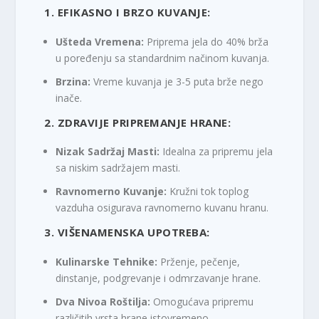
1.
EFIKASNO I BRZO KUVANJE:
Ušteda Vremena:
Priprema jela do 40% brža
u poređenju sa standardnim načinom kuvanja.
Brzina:
Vreme kuvanja je 3-5 puta brže nego
inače.
2.
ZDRAVIJE PRIPREMANJE HRANE:
Nizak Sadržaj Masti:
Idealna za pripremu jela
sa niskim sadržajem masti.
Ravnomerno Kuvanje:
Kružni tok toplog
vazduha osigurava ravnomerno kuvanu hranu.
3.
VIŠENAMENSKA UPOTREBA:
Kulinarske Tehnike:
Prženje, pečenje,
dinstanje, podgrevanje i odmrzavanje hrane.
Dva Nivoa Roštilja:
Omogućava pripremu
različitih vrsta hrane istovremeno.