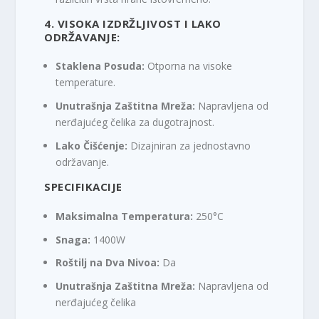
4.
VISOKA IZDRŽLJIVOST I LAKO
ODRŽAVANJE:
Staklena Posuda:
Otporna na visoke
temperature.
Unutrašnja Zaštitna Mreža:
Napravljena od
nerđajućeg čelika za dugotrajnost.
Lako Čišćenje:
Dizajniran za jednostavno
održavanje.
SPECIFIKACIJE
Maksimalna Temperatura:
250°C
Snaga:
1400W
Roštilj na Dva Nivoa:
Da
Unutrašnja Zaštitna Mreža:
Napravljena od
nerđajućeg čelika