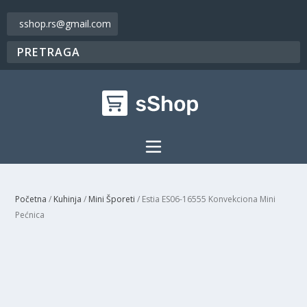
sshop.rs@gmail.com
Početna
/
Kuhinja
/
Mini Šporeti
/ Estia ES06-16555 Konvekciona Mini
Pećnica