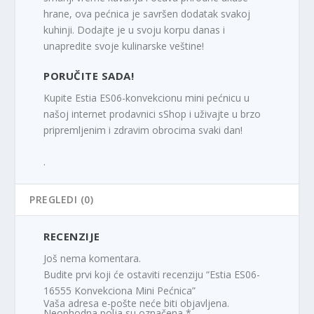
hrane, ova pećnica je savršen dodatak svakoj
kuhinji. Dodajte je u svoju korpu danas i
unapredite svoje kulinarske veštine!
PORUČITE SADA!
Kupite Estia ES06-konvekcionu mini pećnicu u
našoj internet prodavnici sShop i uživajte u brzo
pripremljenim i zdravim obrocima svaki dan!
.
PREGLEDI (0)
RECENZIJE
Još nema komentara.
Budite prvi koji će ostaviti recenziju “Estia ES06-
16555 Konvekciona Mini Pećnica”
Vaša adresa e-pošte neće biti objavljena.
Neophodna polja su označena
*